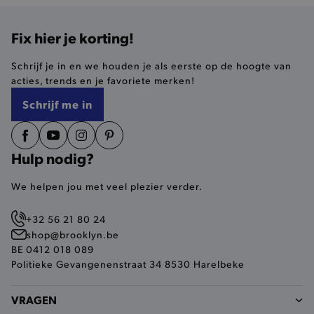
Fix hier je korting!
AWSALBCORS
Amazon.com Inc.
Schrijf je in en we houden je als eerste op de hoogte van
widget-
acties, trends en je favoriete merken!
mediator.zopim.com
Schrijf me in
Hulp nodig?
last_visited_store
.www.brooklyn.be
We helpen jou met veel plezier verder.
+32 56 21 80 24
shop@brooklyn.be
BE 0412 018 089
__zlcmid
Zendesk Inc.
Politieke Gevangenenstraat 34 8530 Harelbeke
.brooklyn.be
VRAGEN