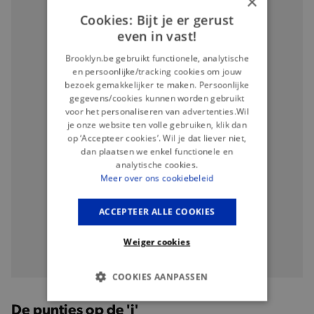
×
Cookies: Bijt je er gerust
even in vast!
Brooklyn.be gebruikt functionele, analytische
en persoonlijke/tracking cookies om jouw
bezoek gemakkelijker te maken. Persoonlijke
gegevens/cookies kunnen worden gebruikt
voor het personaliseren van advertenties.Wil
je onze website ten volle gebruiken, klik dan
op ‘Accepteer cookies’. Wil je dat liever niet,
dan plaatsen we enkel functionele en
analytische cookies.
Meer over ons cookiebeleid
ACCEPTEER ALLE COOKIES
Weiger cookies
COOKIES AANPASSEN
De puntjes op de 'i'
BASIS COOKIES