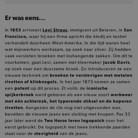
Er was eens...
1853
Levi Straus
San
In
arriveert
, immigrant uit Beieren, in
Francisco,
waar hij een firma opricht
die kledij en textiel
verhandelt doorheen West-Amerika. In die tijd waren heel
wat mijnwerkers werkzaam, op zoek naar zilver. Zij hadden
vaak versleten broeken met loshangende zakken. Om dit te
Jacob Davis
voorkomen, gaat Levi, samen met kleermaker
,
op zoek naar een duurzame broek. Zo introduceren ze een
broeken te verstevigen met metalen
nieuwe techniek om
rivetten of klinknagels.
In het jaar 1873 nemen ze samen
patent
Et vo
ilà
iconische
een
op dit proces.
, de
spijkerbroek
workwear
werd geboren als een nieuw soort
met één achterzak, het typerende stiksel en de koperen
rivetten
. Aangezien de rits nog niet uitgevonden was,
bevatten de nieuwe jeans een sluiting met knopen. Pas 33
Two Horse leren logopatch
jaar later werd de
voor het
eerst gebruikt. De logopatch met twee trekkende paarden
stevigheid
staat voor de
van de jeans.