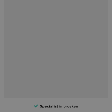
.calendly.com
product_data_storage
Adobe Inc.
www.brooklyn.be
mage-cache-sessid
Adobe Inc.
www.brooklyn.be
mage-cache-storage-section-
Adobe Inc.
invalidation
www.brooklyn.be
Specialist
in broeken