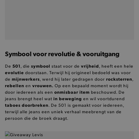
selected-val
.brooklyn.be
pickupStoreVal
.brooklyn.be
Symbool voor revolutie & vooruitgang
501
symbool
vrijheid
De
, die
staat voor de
, heeft een hele
evolutie
doorstaan. Terwijl hij origineel bedoeld was voor
pickupAddress
.brooklyn.be
mijnwerkers
rocksterren
de
, werd hij later gedragen door
,
rebellen
vrouwen.
en
Op een bepaald moment wordt hij
Google Privacy Policy
onmisbaar item
door iedereen als een
beschouwd. De
in beweging
jeans brengt heel wat
en wil voortdurend
t
aboes doorbreken
. De 501 is gemaakt voor iedereen,
product-out-of-stock-modal
.brooklyn.be
terwijl alle jeans een uniek verhaal meebrengt van de
persoon die de broek draagt.
__cf_bm
Cloudflare Inc.