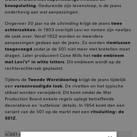
knoopsluiting
. Gedurende zijn levensloop, is de jeans
onderhevig aan wat aanpassingen.
twee
Ongeveer 50 jaar na de uitvinding krijgt de jeans
achterzakken.
In 1903 overlijdt Levi en nemen zijn neefjes
de zaak over. Vanaf 1922 worden er meerdere
riemlussen
aanpassingen gedaan aan de jeans. Zo worden
toegevoegd
zodat je de 501 niet meer met bretellen moet
rode embleem
dragen. Later produceert Cone Mills het
met
Levi’s® in witte letters
. Dit embleem wordt op de
rechterachterzak geplaatst.
Tweede Wereldoorlog
Tijdens de
krijgt de jeans tijdelijk
vereenvoudigde look
een
. De rivetten en het typische
stiksel worden verwijderd. Dit komt omdat de War
Production Board enkele regels oplegt betreffende
decoratieve en ‘nutteloze’ details. In 1954 komt dan een
ritssluiting: de
variant van de 501 op de markt met een
501Z
.