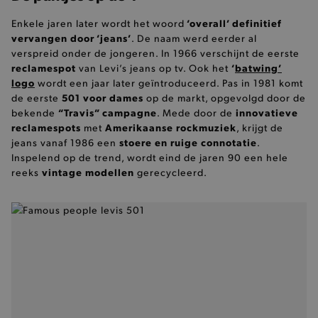
‘overall’ definitief
Enkele jaren later wordt het woord
ANALYTISCHE
vervangen door ‘jeans’
. De naam werd eerder al
verspreid onder de jongeren. In 1966 verschijnt de eerste
TARGETING
reclamespot
‘
batwing’
van Levi’s jeans op tv. Ook het
logo
wordt een jaar later geïntroduceerd. Pas in 1981 komt
FUNCTIONALITEIT
501 voor dames
de eerste
op de markt, opgevolgd door de
“Travis” campagne
innovatieve
bekende
. Mede door de
reclamespots
Amerikaanse rockmuziek
met
, krijgt de
stoere en ruige connotatie
jeans vanaf 1986 een
.
Inspelend op de trend, wordt eind de jaren 90 een hele
Basis cookies
Analytische
Targeting
vintage modellen
reeks
gerecycleerd.
Functionaliteit
De strikt noodzakelijke cookies verbeteren jouw
smulervaring op de site en zorgen ervoor dat de
site op een correcte manier wordt verorberd. De
analytische en functionele cookies vullen hun
buikjes algemene bezoekersinformatie, maar
niet jouw identiteit.
Naam
Provider
/
Domein
product-added-modal
.brooklyn.be