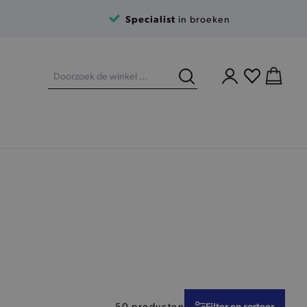
Specialist
in broeken
Filter en sorteer
50 producten