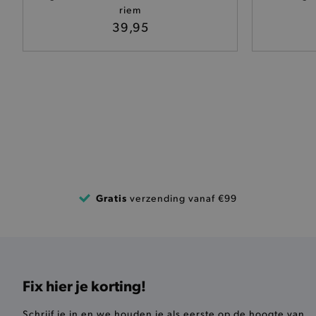
riem
39,95
__zlcmid
mage-cache-storage
recently_compared_produ
mage-messages
CookieScriptConsent
Gratis
verzending vanaf €99
recently_compared_produ
form_key
Fix hier je korting!
recently_viewed_product
Schrijf je in en we houden je als eerste op de hoogte van