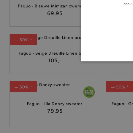
cooki
Faguo - Blauwe Mimizan zwemshort
Faguo -
69,95
— 50% *
— 50% *
Faguo - Beige Dreuille Linen broek
Faguo - 
105,-
BASI
— 50% *
— 50% *
De strikt noodzakelijke coo
Faguo - Lila Donzy sweater
Faguo - Gr
De analytische en functione
79,95
Naam
product-added-modal