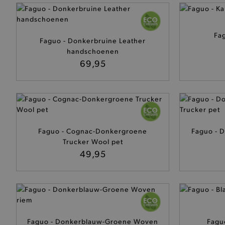
selected-val
pickupStoreVal
Fa
Faguo - Donkerbruine Leather
pickupAddress
handschoenen
69,95
product-out-of-stock-mod
Google Privacy Poli
__cf_bm
product_data_storage
Faguo - Cognac-Donkergroene
Faguo - 
Trucker Wool pet
mage-cache-sessid
49,95
mage-cache-storage-secti
invalidation
AWSALBCORS
Faguo - Donkerblauw-Groene Woven
Fagu
last_visited_store