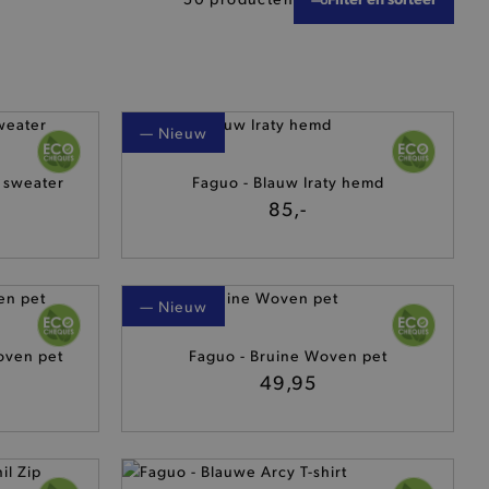
— Nieuw
e sweater
Faguo - Blauw Iraty hemd
85,-
— Nieuw
oven pet
Faguo - Bruine Woven pet
49,95