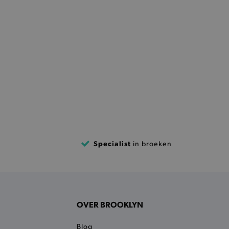
 bezocht.
ele cookies om het
 Chat ID op te slaan en de
sters te onderscheiden.
kkelijkt het opslaan in de
sneller laden en jouw
e recent vergeleken
ekendoos.
ror berichten en meldingen
r de Cookie-Script.com-
n van bezoekers te
an Cookie-Script.com is
Specialist
in broeken
ken.
et vorige geproefde
t opslaan in de
sneller laden en jouw
OVER BROOKLYN
et meest recent geproefde
Blog