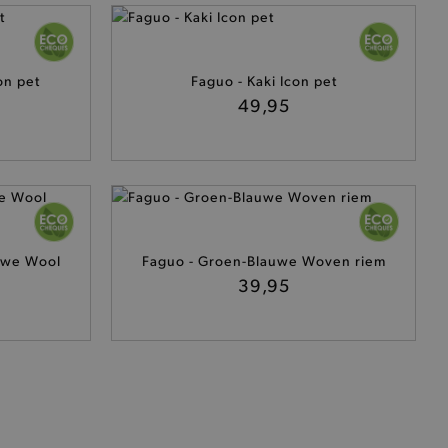
het je winkel van afhaling
t afrekenproces.
on pet
Faguo - Kaki Icon pet
het je afhaaladres te
49,95
frekenproces.
 een product te kunnen
 onderscheid te maken
gunstig voor de website, om
aken over het gebruik van
ervoor dat product
eüpdatet.
uwe Wool
Faguo - Groen-Blauwe Woven riem
39,95
voudigt het opslaan van
ller worden gebakken.
kkelijkt het opslaan in de
sneller laden en jouw
n je jouw website serveren
okie ruikt welke server de
ie detecteert wanneer de