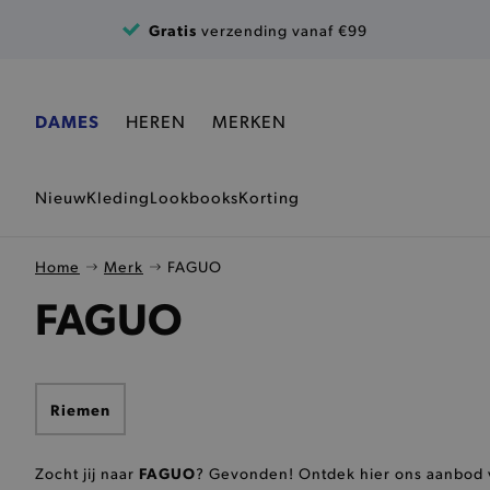
Ga naar de inhoud
Gratis
verzending vanaf €99
DAMES
HEREN
MERKEN
Nieuw
Kleding
Lookbooks
Korting
Home
Merk
FAGUO
FAGUO
Riemen
FAGUO
Zocht jij naar
? Gevonden! Ontdek hier ons aanbod