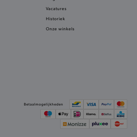
e vorige vergeleken
ekendoos.
Vacatures
aties op basis van de PHP-
Historiek
oor algemene doeleinden die
an gebruikerssessies te
Onze winkels
esproken een willekeurig
ordt gebruikt, kan
r een goed voorbeeld is het
atus voor een gebruiker
ummer en tijd toe aan
e voorkomen dat ze in de
eslagen.
 een surfsessie nr.
Betaalmogelijkheden
ende sessies om de
ies te behouden en
m van Google) om te
ondersteunt.
sters op zoals hun
lag van Google Universal
heidt en identificeert aan