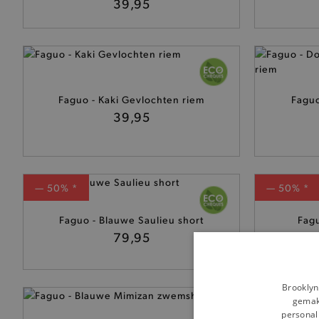
39,95
Faguo - Kaki Gevlochten riem
Faguo
39,95
— 50% *
— 50% *
Faguo - Blauwe Saulieu short
Fagu
79,95
Brooklyn
gemakk
— 50% *
personali