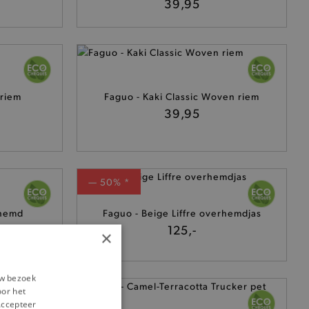
39,95
riem
Faguo - Kaki Classic Woven riem
39,95
— 50% *
 hemd
Faguo - Beige Liffre overhemdjas
125,-
×
uw bezoek
oor het
‘Accepteer