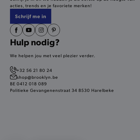
recently_viewed_product_
acties, trends en je favoriete merken!
Schrijf me in
PHPSESSID
Hulp nodig?
We helpen jou met veel plezier verder.
private_content_version
+32 56 21 80 24
mst_related_session_id
shop@brooklyn.be
BE 0412 018 089
Politieke Gevangenenstraat 34 8530 Harelbeke
Provider
/
Naam
Naam
Domein
Provid
Naam
Domei
_ttp
_cfuvid
.calendly.com
test_cookie
Google
wp_ga4_customerGroup
.double
section_data_ids
Adobe 
_ga
www.b