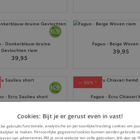
 - Donkerblauw-bruine
Faguo - Beige Woven 
Gevlochten riem
39,95
39,95
— 50% *
o - Ecru Saulieu short
Faguo - Ecru Chiavari
79,95
95,-
Cookies: Bijt je er gerust even in vast!
.be gebruikt functionele, analytische en persoonlijke/tracking cookies om jo
elijker te maken. Persoonlijke gegevens/cookies kunnen worden gebruikt v
seren van advertenties.Wil je onze website ten volle gebruiken, klik dan op 