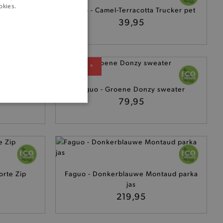
e Trucker
okies.
Faguo - Camel-Terracotta Trucker pet
39,95
— 50% *
eater
Faguo - Groene Donzy sweater
79,95
ONALITEIT
cte manier wordt verorberd.
rte Zip
Faguo - Donkerblauwe Montaud parka
jas
219,95
 een product te kunnen