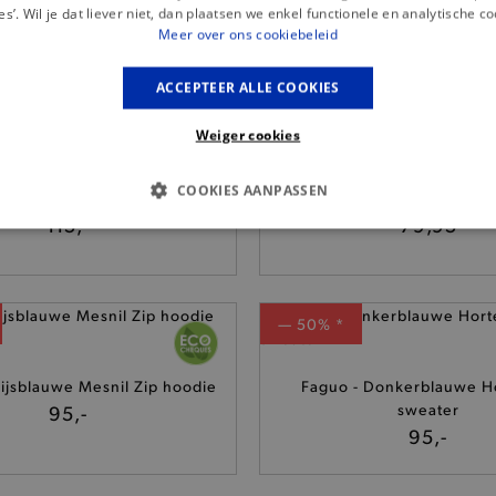
Faguo - Blauwe-Mintgroen
es’. Wil je dat liever niet, dan plaatsen we enkel functionele en analytische co
 Blauwe Montge Knit polo
pet
Meer over ons cookiebeleid
75,-
39,95
ACCEPTEER ALLE COOKIES
Weiger cookies
— 50% *
COOKIES AANPASSEN
Kaki Landais relaxed broek
Faguo - Ecru Donzy sw
115,-
79,95
S COOKIES
ANALYTISCHE
TARGETING
FUNCTI
— 50% *
Basis cookies
Analytische
Targeting
Functionaliteit
kies verbeteren jouw smulervaring op de site en zorgen ervoor dat de site op een corre
ijsblauwe Mesnil Zip hoodie
Faguo - Donkerblauwe Ho
le cookies vullen hun buikjes algemene bezoekersinformatie, maar niet jouw identiteit.
95,-
sweater
95,-
Provider
/
Domein
Vervaldatum
Omschrijving
.brooklyn.be
1 uur
Deze cookie is noodzakelijk om
selecteren.