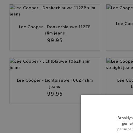
Lee Coo
Lee Cooper - Donkerblauwe 112ZP
slim jeans
99,95
Lee Cooper - Lichtblauwe 106ZP slim
Lee Co
jeans
L
99,95
Brooklyn
gemakk
personali