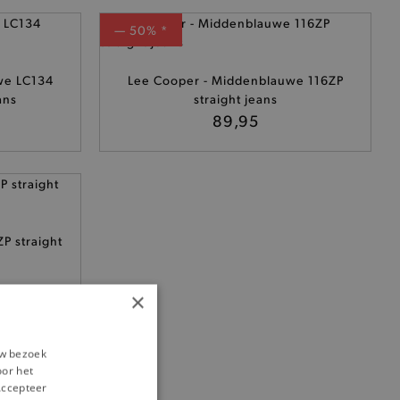
— 50% *
we LC134
Lee Cooper - Middenblauwe 116ZP
ans
straight jeans
89,95
P straight
×
uw bezoek
oor het
‘Accepteer