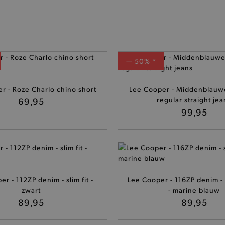
— 50% *
r - Roze Charlo chino short
Lee Cooper - Middenblauw
69,95
regular straight jea
99,95
r - 112ZP denim - slim fit -
Lee Cooper - 116ZP denim - s
zwart
- marine blauw
89,95
89,95