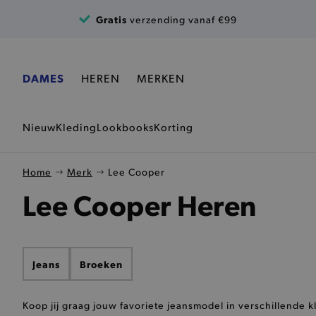
Ga naar de inhoud
Gratis
verzending vanaf €99
DAMES
HEREN
MERKEN
Nieuw
Kleding
Lookbooks
Korting
Home
Merk
Lee Cooper
Lee Cooper Heren
Jeans
Broeken
Koop jij graag jouw favoriete jeansmodel in verschillende k