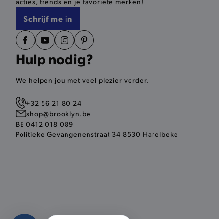
acties, trends en je favoriete merken!
Schrijf me in
__zlcmid
mage-cache-storage
Hulp nodig?
recently_compared_produ
We helpen jou met veel plezier verder.
mage-messages
+32 56 21 80 24
shop@brooklyn.be
CookieScriptConsent
BE 0412 018 089
Politieke Gevangenenstraat 34 8530 Harelbeke
recently_compared_produ
form_key
recently_viewed_product