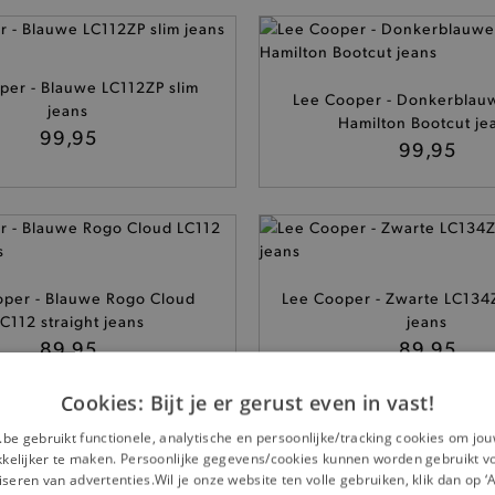
per - Blauwe LC112ZP slim
Lee Cooper - Donkerblau
jeans
Hamilton Bootcut je
99,95
99,95
oper - Blauwe Rogo Cloud
Lee Cooper - Zwarte LC134Z
C112 straight jeans
jeans
89,95
89,95
Cookies: Bijt je er gerust even in vast!
.be gebruikt functionele, analytische en persoonlijke/tracking cookies om jo
elijker te maken. Persoonlijke gegevens/cookies kunnen worden gebruikt v
seren van advertenties.Wil je onze website ten volle gebruiken, klik dan op 