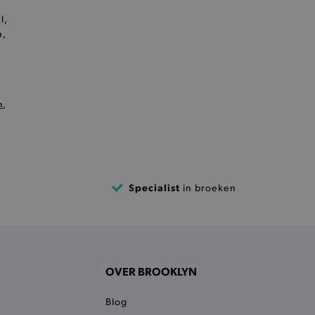
l,
het je winkel van afhaling
n,
t afrekenproces.
het je afhaaladres te
frekenproces.
 een product te kunnen
m
,
 onderscheid te maken
gunstig voor de website, om
aken over het gebruik van
ervoor dat product
eüpdatet.
Specialist
in broeken
voudigt het opslaan van
ller worden gebakken.
kkelijkt het opslaan in de
sneller laden en jouw
n je jouw website serveren
OVER BROOKLYN
okie ruikt welke server de
Blog
ie detecteert wanneer de