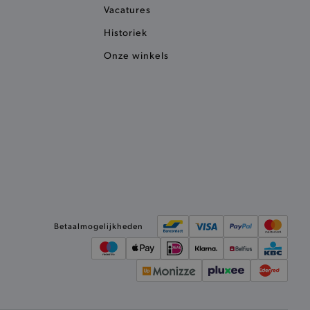
 bezocht.
Vacatures
ele cookies om het
Historiek
 Chat ID op te slaan en de
sters te onderscheiden.
Onze winkels
kkelijkt het opslaan in de
sneller laden en jouw
e recent vergeleken
ekendoos.
ror berichten en meldingen
r de Cookie-Script.com-
n van bezoekers te
an Cookie-Script.com is
ken.
et vorige geproefde
Betaalmogelijkheden
t opslaan in de
sneller laden en jouw
et meest recent geproefde