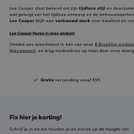
selected-val
tijdloze stijl
Lee Cooper staat bekend om zijn
en duurzame k
pickupStoreVal
wat getuigt van het tijdloze ontwerp en de betrouwbaarhei
Lee Cooper
vertrouwd merk
blijft een
voor kwaliteit en co
pickupAddress
Lee Copper Heren in onze winkels
product-out-of-stock-mod
Ontdek ons assortiment in één van onze
8 Brooklyn winkel
Google Privacy Poli
__cf_bm
Nieuwpoort
), en krijg modeadvies op maat door onze door
product_data_storage
Gratis
verzending vanaf €99
mage-cache-sessid
mage-cache-storage-secti
invalidation
AWSALBCORS
Fix hier je korting!
Schrijf je in en we houden je als eerste op de hoogte van
last_visited_store