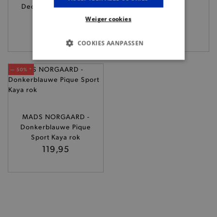
Deconstructed Edge
Layer rok
jeansrok
79,95
Weiger cookies
79,95
COOKIES AANPASSEN
BASIS COOKIES
— 50% *
ANALYTISCHE
TARGETING
MADS NORGAARD -
Donkerblauwe Pique
FUNCTIONALITEIT
Sport Kaya rok
119,95
Basis cookies
Analytische
Targeting
Functionaliteit
De strikt noodzakelijke cookies verbeteren jouw