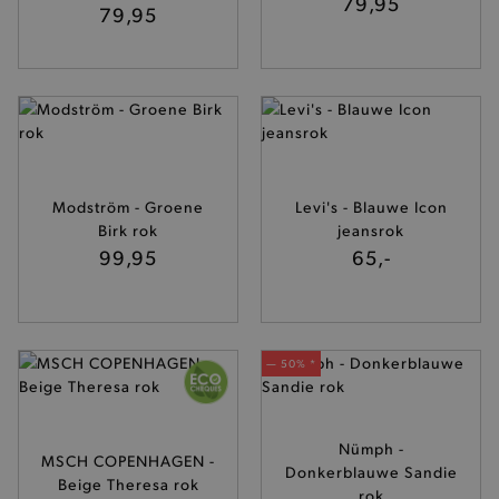
79,95
79,95
Modström - Groene
Levi's - Blauwe Icon
Birk rok
jeansrok
99,95
65,-
— 50% *
Nümph -
MSCH COPENHAGEN -
Donkerblauwe Sandie
Beige Theresa rok
rok