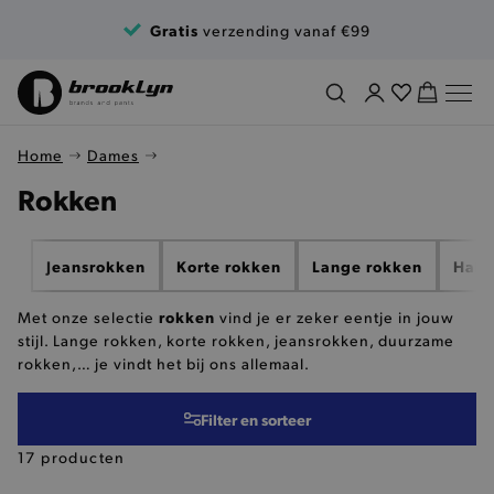
Ga naar de inhoud
Gratis
verzending vanaf €99
Home
Dames
Rokken
Jeansrokken
Korte rokken
Lange rokken
Half
rokken
Met onze selectie
vind je er zeker eentje in jouw
stijl. Lange rokken, korte rokken, jeansrokken, duurzame
rokken,… je vindt het bij ons allemaal.
Filter en sorteer
17 producten