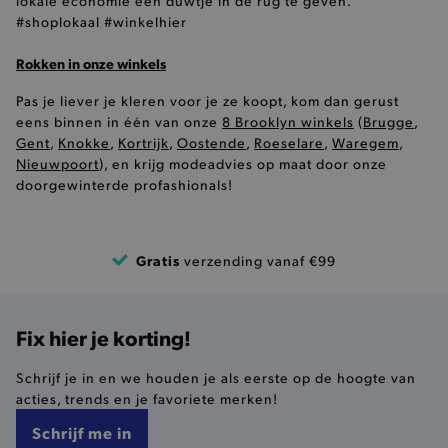
lokale economie een duwtje in de rug te geven.
#shoplokaal #winkelhier
product-out-of-stock-modal
.brooklyn.be
Rokken in onze winkels
Pas je liever je kleren voor je ze koopt, kom dan gerust
eens binnen in één van onze
8 Brooklyn winkels
(
Brugge
,
__cf_bm
Cloudflare Inc.
Gent
,
Knokke
,
Kortrijk
,
Oostende
,
Roeselare
,
Waregem
,
.calendly.com
Nieuwpoort
), en krijg modeadvies op maat door onze
doorgewinterde profashionals!
Gratis
verzending vanaf €99
product_data_storage
Adobe Inc.
www.brooklyn.be
Fix hier je korting!
Schrijf je in en we houden je als eerste op de hoogte van
acties, trends en je favoriete merken!
mage-cache-sessid
Adobe Inc.
www.brooklyn.be
Schrijf me in