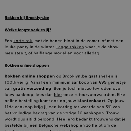
smulervaring op de site en zorgen ervoor dat de
site op een correcte manier wordt verorberd. De
analytische en functionele cookies vullen hun
buikjes algemene bezoekersinformatie, maar
Rokken bij Brooklyn.be
niet jouw identiteit.
Naam
Provider
/
Domein
Welke lengte verkies jij?
product-added-modal
.brooklyn.be
Een
korte rok
, met de benen bloot in de zomer, of met een
leuke panty in de winter.
Lange rokken
waar je de show
mee steelt, of
halflange modellen
voor alledag.
selected-val
.brooklyn.be
Rokken online shoppen
pickupStoreVal
.brooklyn.be
Rokken online shoppen
op Brooklyn.be gaat snel en is
100% veilig! Vanaf een minimum aankoop van €99 geniet je
gratis verzending
van
. Ben je toch niet zo tevreden over
jouw aankoop, lees dan
hier
onze retourvoorwaarden. Elke
klantenkaart
online bestelling komt ook op jouw
. Op jouw
11de aankoop krijg jij een korting ter waarde van 5% van
pickupAddress
.brooklyn.be
het volledige bedrag van de vorige 10 aankopen. Trouw
wordt dus altijd beloond! Heel erg bedankt trouwens dat je
Google Privacy Policy
bestelde bij een Belgische webshop en zo helpt om de