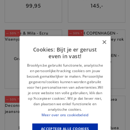
99,95
145,-
— 50% *
— 50% *
×
Cookies: Bijt je er gerust
even in vast!
MSCH COPENHAGEN -
Grace & Mila - Ecru
Donkerblauwe
Visenya rok
Brooklyn.be gebruikt functionele, analytische
Brantley rok
75,-
en persoonlijke/tracking cookies om jouw
79,95
bezoek gemakkelijker te maken. Persoonlijke
gegevens/cookies kunnen worden gebruikt
voor het personaliseren van advertenties.Wil
je onze website ten volle gebruiken, klik dan
op ‘Accepteer cookies’. Wil je dat liever niet,
— 50% *
— 50% *
dan plaatsen we enkel functionele en
analytische cookies.
Meer over ons cookiebeleid
Levi's - Blauwe
Nümph - Zwarte Nuea
ACCEPTEER ALLE COOKIES