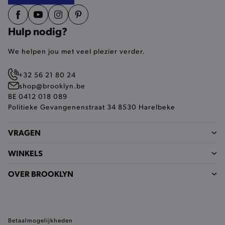
Hulp nodig?
mage-cache-storage-section-
Adobe Inc.
We helpen jou met veel plezier verder.
invalidation
www.brooklyn.be
+32 56 21 80 24
shop@brooklyn.be
BE 0412 018 089
Politieke Gevangenenstraat 34 8530 Harelbeke
AWSALBCORS
Amazon.com Inc.
widget-
mediator.zopim.com
VRAGEN
WINKELS
OVER BROOKLYN
last_visited_store
.www.brooklyn.be
Betaalmogelijkheden