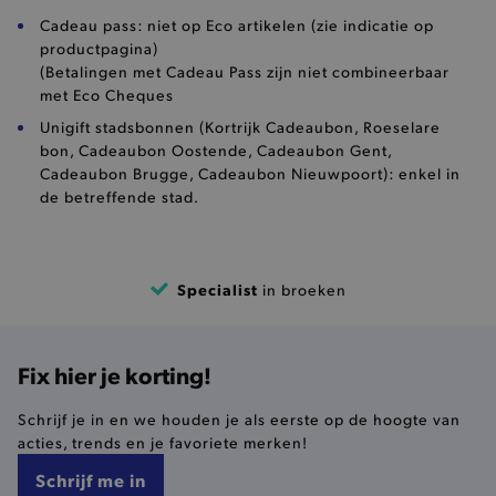
Cadeau pass: niet op Eco artikelen (zie indicatie op
productpagina)
product-out-of-stock-modal
.brooklyn.be
(Betalingen met Cadeau Pass zijn niet combineerbaar
met Eco Cheques
Unigift stadsbonnen (Kortrijk Cadeaubon, Roeselare
__cf_bm
Cloudflare Inc.
bon, Cadeaubon Oostende, Cadeaubon Gent,
.calendly.com
Cadeaubon Brugge, Cadeaubon Nieuwpoort): enkel in
de betreffende stad.
Specialist
in broeken
product_data_storage
Adobe Inc.
www.brooklyn.be
Fix hier je korting!
Schrijf je in en we houden je als eerste op de hoogte van
acties, trends en je favoriete merken!
mage-cache-sessid
Adobe Inc.
www.brooklyn.be
Schrijf me in