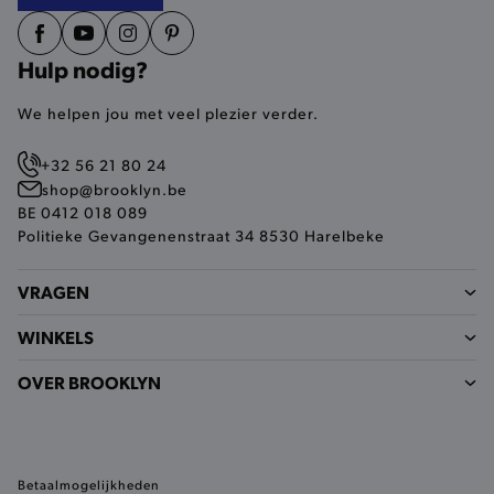
Hulp nodig?
mage-cache-storage-section-
Adobe Inc.
We helpen jou met veel plezier verder.
invalidation
www.brooklyn.be
+32 56 21 80 24
shop@brooklyn.be
BE 0412 018 089
Politieke Gevangenenstraat 34 8530 Harelbeke
AWSALBCORS
Amazon.com Inc.
widget-
mediator.zopim.com
VRAGEN
WINKELS
OVER BROOKLYN
last_visited_store
.www.brooklyn.be
Betaalmogelijkheden