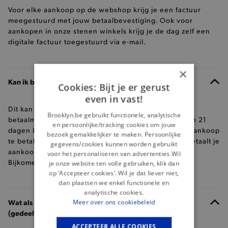
Voor elke aankoop op de webshop krijg je een factuur
meegestuurd met jouw betaalbevestiging. Ook voor
aankopen in onze stenen winkels krijg je de dag zelf een
digitale factuur toegestuurd via e-mail.
×
Kan ik betalen na ontvangst?
Cookies: Bijt je er gerust
even in vast!
Dit kan met Klarna. Klarna is een alternatieve
Brooklyn.be gebruikt functionele, analytische
betaalmethode waarmee je nu kunt kopen en binnen 21
en persoonlijke/tracking cookies om jouw
dagen kunt betalen. Om Klarna te gebruiken om je aankoop
bezoek gemakkelijker te maken. Persoonlijke
te betalen, kies je Klarna tijdens het afrekenen. Je betaalt je
gegevens/cookies kunnen worden gebruikt
aankoop binnen de 21 dagen, zonder extra kosten.
voor het personaliseren van advertenties.Wil
Bijkomende vragen?
Hier vind je alle antwoorden
.
je onze website ten volle gebruiken, klik dan
op ‘Accepteer cookies’. Wil je dat liever niet,
dan plaatsen we enkel functionele en
analytische cookies.
Wat als mijn betaling wordt geannuleerd, maar al
Meer over ons cookiebeleid
(gedeeltelijk) betaald heb met mijn ecocheques?
ACCEPTEER ALLE COOKIES