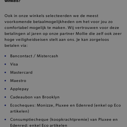
winkels?
smulervaring op de site en zorgen ervoor dat de
site op een correcte manier wordt verorberd. De
analytische en functionele cookies vullen hun
buikjes algemene bezoekersinformatie, maar
Ook in onze winkels selecteerden we de meest
niet jouw identiteit.
voorkomende betaalmogelijkheden om het voor jou zo
Naam
Provider
/
Domein
comfortabel mogelijk te maken. Wij vertrouwen voor deze
betalingen al jaren op onze partner Mollie die zelf ook zeer
product-added-modal
.brooklyn.be
hoge veiligheidseisen stelt aan ons. Je kan zorgeloos
betalen via:
Bancontact / Mistercash
selected-val
.brooklyn.be
Visa
pickupStoreVal
.brooklyn.be
Mastercard
Maestro
Applepay
Cadeaubon van Brooklyn
Ecocheques: Monizze, Pluxee en Edenred (enkel op Eco
pickupAddress
.brooklyn.be
artikelen)
Consumptiecheque (koopkrachtpremie) van Pluxee en
Google Privacy Policy
Edenred: enkel Eco artikelen