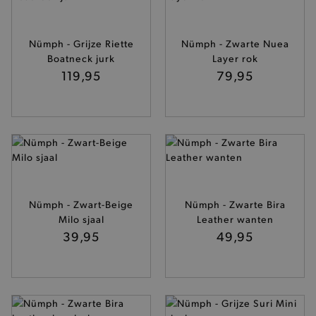
CookieScriptConsent
CookieScript
www.brooklyn.be
Nümph - Grijze Riette
Nümph - Zwarte Nuea
Boatneck jurk
Layer rok
119,95
79,95
recently_compared_product_previous
Adobe Inc.
www.brooklyn.be
Nümph - Zwart-Beige
Nümph - Zwarte Bira
Milo sjaal
Leather wanten
form_key
Adobe Inc.
39,95
49,95
.www.brooklyn.be
recently_viewed_product
Adobe Inc.