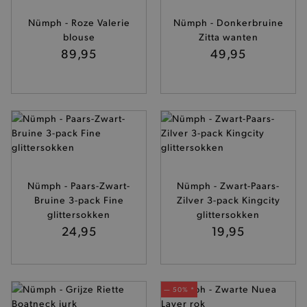
__zlcmid
Zendesk Inc.
.brooklyn.be
Nümph - Roze Valerie
Nümph - Donkerbruine
blouse
Zitta wanten
89,95
49,95
mage-cache-storage
Adobe Inc.
www.brooklyn.be
Nümph - Paars-Zwart-
Nümph - Zwart-Paars-
Bruine 3-pack Fine
Zilver 3-pack Kingcity
glittersokken
glittersokken
recently_compared_product
Adobe Inc.
www.brooklyn.be
24,95
19,95
mage-messages
Adobe Inc.
— 50% *
www.brooklyn.be