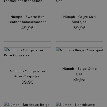
www.brooklyn.be
Nümph - Zwarte Bira
Nümph - Grijze Suri
Leather handschoenen
Mini sjaal
recently_viewed_product_previous
Adobe Inc.
49,95
39,95
www.brooklyn.be
PHPSESSID
PHP.net
.www.brooklyn.be
Nümph - Beige Oline
Nümph - Olijfgroene-
sjaal
Roze Coop sjaal
39,95
39,95