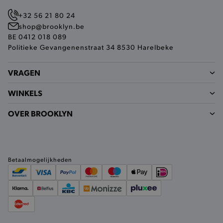
in real t
van
+32 56 21 80 24
derden/a
shop@brooklyn.be
_pinterest_ct_ua
1 jaar
Een Pinte
Pinterest Inc.
BE 0412 018 089
die de c
.ct.pinterest.com
Politieke Gevangenenstraat 34 8530 Harelbeke
van hun s
bijhoudt.
VRAGEN
WINKELS
OVER BROOKLYN
Betaalmogelijkheden