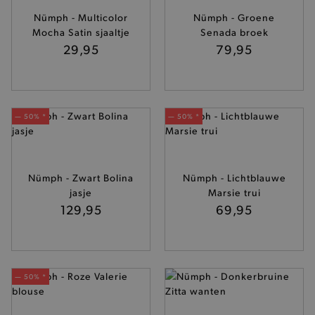
Nümph - Multicolor
Nümph - Groene
mage-cache-storage-section-
Adobe Inc.
Mocha Satin sjaaltje
invalidation
Senada broek
www.brooklyn.be
29,95
79,95
— 50% *
— 50% *
AWSALBCORS
Amazon.com Inc.
widget-
mediator.zopim.com
Nümph - Zwart Bolina
Nümph - Lichtblauwe
jasje
Marsie trui
129,95
69,95
last_visited_store
.www.brooklyn.be
— 50% *