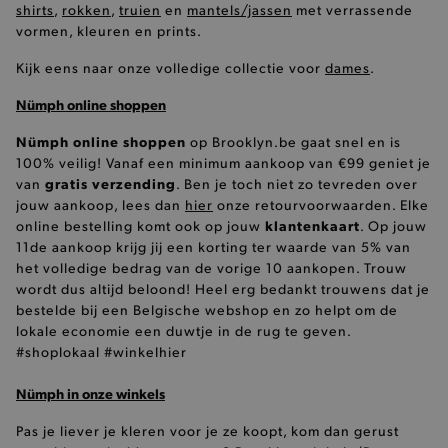
Naam
Vervaldatum
Omschrijving
shirts
,
rokken
,
truien
en
mantels/jassen
met verrassende
Naam
Domein
Provider
/
Domein
Ver
vormen, kleuren en prints.
Provider
/
Naam
Vervaldatum
Omschrij
_ttp
_cfuvid
.calendly.com
.brooklyn.be
Sessie
Deze cookie wordt
Domein
gebruikt voor het
Kijk eens naar onze volledige collectie voor
dames
.
bijhouden van
wp_ga4_customerGroup
.www.boutiquedescorsets.com
12 
test_cookie
15 minuten
Deze coo
Google LLC
gebruikers
.www.brooklyn.be
4
geplaatst
.doubleclick.net
gedurende sessies
Nümph online shoppen
DoubleCl
om de
_ga
1
Google LLC
(eigendo
gebruikerservaring
.brooklyn.be
Google) 
Nümph online shoppen
op Brooklyn.be gaat snel en is
te optimaliseren
bepalen 
door de
browser 
100% veilig! Vanaf een minimum aankoop van €99 geniet je
consistentie van
websiteb
gratis verzending
van
. Ben je toch niet zo tevreden over
de sessies te
cookies 
behouden en
jouw aankoop, lees dan
hier
onze retourvoorwaarden. Elke
persoonlijke
section_data_ids
1 dag
Deze cook
Adobe Inc.
klantenkaart
online bestelling komt ook op jouw
. Op jouw
diensten te
specifiek
www.brooklyn.be
verlenen.
van de
11de aankoop krijg jij een korting ter waarde van 5% van
cookiemo
het volledige bedrag van de vorige 10 aankopen. Trouw
zoals hu
verlanglij
wordt dus altijd beloond! Heel erg bedankt trouwens dat je
bestelde bij een Belgische webshop en zo helpt om de
_tt_enable_cookie
.brooklyn.be
IDE
1 jaar
Deze coo
Google LLC
ingesteld
lokale economie een duwtje in de rug te geven.
.doubleclick.net
__kla_id
1
Klaviyo Inc.
Doublecli
#shoplokaal #winkelhier
www.brooklyn.be
informati
hoe de e
de websit
Nümph in onze winkels
en over 
_conv_s
.brooklyn.be
19 
advertent
eindgebru
Pas je liever je kleren voor je ze koopt, kom dan gerust
gezien vo