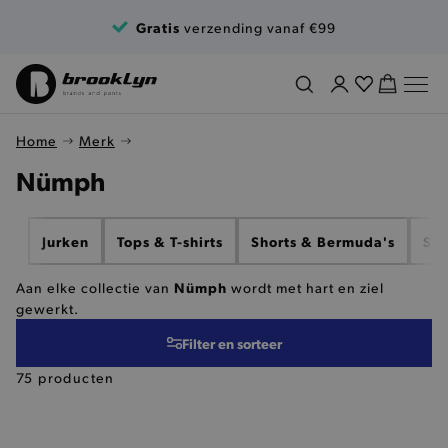
Ga naar de inhoud
Gratis
verzending vanaf €99
Home
Merk
Nümph
Jurken
Tops & T-shirts
Shorts & Bermuda's
Swe
Nümph
Aan elke collectie van
wordt met hart en ziel
gewerkt.
Filter en sorteer
75 producten