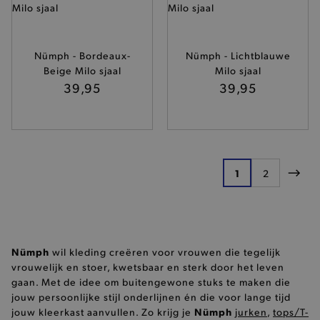
Nümph - Bordeaux-
Nümph - Lichtblauwe
Beige Milo sjaal
Milo sjaal
39,95
39,95
private_content_version
Adobe Inc.
www.brooklyn.be
Pagina
1
2
U lees momente
Pagina
Pagi
mst_related_session_id
www.brooklyn.be
Nümph
wil kleding creëren voor vrouwen die tegelijk
vrouwelijk en stoer, kwetsbaar en sterk door het leven
gaan. Met de idee om buitengewone stuks te maken die
jouw persoonlijke stijl onderlijnen én die voor lange tijd
Nümph
jouw kleerkast aanvullen. Zo krijg je
jurken
,
tops/T-
Provider
/