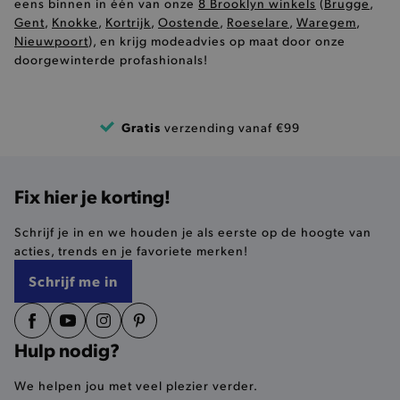
eens binnen in één van onze
8 Brooklyn winkels
(
Brugge
,
genoemd
bezocht.
Gent
,
Knokke
,
Kortrijk
,
Oostende
,
Roeselare
,
Waregem
,
Nieuwpoort
), en krijg modeadvies op maat door onze
_pin_unauth
12 maanden
Een cook
Pinterest Inc.
4 dagen
door Pin
.brooklyn.be
doorgewinterde profashionals!
consumpti
MSPTC
Microsoft
houden d
.bing.com
geïdentifi
ar_debug
MUID
.pinterest.com
1 jaar
Deze coo
Microsoft
Gratis
verzending vanaf €99
unieke i
Corporation
wordt ge
_ttp
.tiktok.com
3 
.bing.com
Microsoft
aangenom
_conv_v
.brooklyn.be
6 m
synchron
Fix hier je korting!
verschill
Microsof
waardoor
Schrijf je in en we houden je als eerste op de hoogte van
hun krui
achterlat
acties, trends en je favoriete merken!
_gcl_au
3 maanden
Verrukkel
Google LLC
Schrijf me in
die word
.brooklyn.be
door Goo
om te ex
met de ef
_ga_HTMWWR621C
.brooklyn.be
1
advertent
Hulp nodig?
_fbp
2 maanden
Cookie d
Meta Platform
29 dagen
lust om e
Inc.
We helpen jou met veel plezier verder.
adverten
.brooklyn.be
te levere