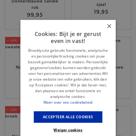
Donkerblauwe Sandie
sjaal
rok
19,95
99,95
×
Cookies: Bijt je er gerust
even in vast!
— 50% *
— 50% *
Brooklyn.be gebruikt functionele, analytische
en persoonlijke/tracking cookies om jouw
bezoek gemakkelijker te maken. Persoonlijke
Nümph - Lichtroze
Nümph - Lichtblauwe
gegevens/cookies kunnen worden gebruikt
Zazza sweater
Elida short
voor het personaliseren van advertenties.Wil
je onze website ten volle gebruiken, klik dan
89,95
79,95
op ‘Accepteer cookies’. Wil je dat liever niet,
dan plaatsen we enkel functionele en
analytische cookies.
Meer over ons cookiebeleid
— 50% *
— 50% *
ACCEPTEER ALLE COOKIES
Weiger cookies