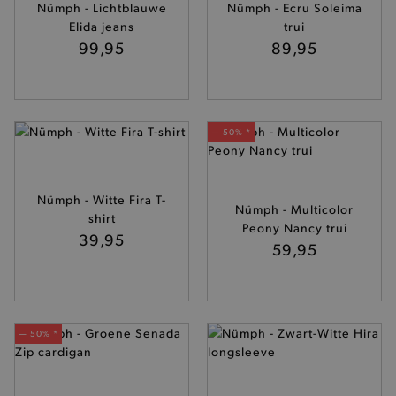
niet jouw identiteit.
Nümph - Lichtblauwe
Nümph - Ecru Soleima
Elida jeans
trui
Naam
Provider
/
Domein
99,95
89,95
product-added-modal
.brooklyn.be
selected-val
.brooklyn.be
— 50% *
pickupStoreVal
.brooklyn.be
Nümph - Witte Fira T-
Nümph - Multicolor
shirt
Peony Nancy trui
39,95
59,95
pickupAddress
.brooklyn.be
Google Privacy Policy
— 50% *
product-out-of-stock-modal
.brooklyn.be