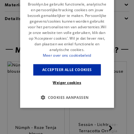
Brooklyn.be gebruikt functionele, analytische
Materiaal
en persoonlijke/tracking cookies om jouw
bezoek gemakkelijker te maken. Persoonlijke
Details
gegevens/cookies kunnen worden gebruikt
voor het personaliseren van advertenties.Wil
je onze website ten volle gebruiken, klik dan
op ‘Accepteer cookies’. Wil je dat liever niet,
dan plaatsen we enkel functionele en
Misschien is dit iets voor jou?
analytische cookies.
Meer over ons cookiebeleid
ACCEPTEER ALLE COOKIES
Weiger cookies
COOKIES AANPASSEN
BASIS COOKIES
ANALYTISCHE
Sessùn - Lichtroze-
Nümph - Roze Tenja
Terracotta Orregia
blouse