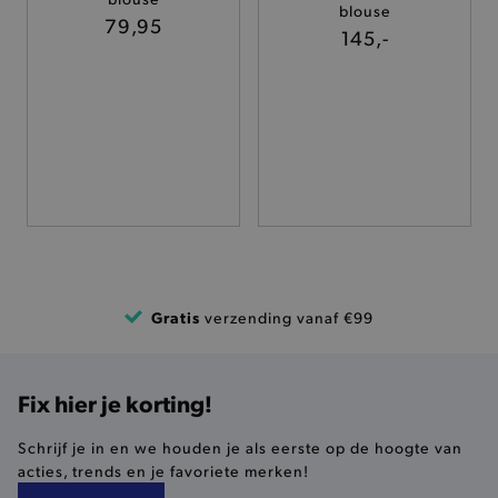
blouse
TARGETING
79,95
145,-
FUNCTIONALITEIT
Basis cookies
Analytische
Targeting
Functionaliteit
De strikt noodzakelijke cookies verbeteren jouw
smulervaring op de site en zorgen ervoor dat de
site op een correcte manier wordt verorberd. De
analytische en functionele cookies vullen hun
Gratis
verzending vanaf €99
buikjes algemene bezoekersinformatie, maar
niet jouw identiteit.
Naam
Provider
/
Domein
Fix hier je korting!
product-added-modal
.brooklyn.be
Schrijf je in en we houden je als eerste op de hoogte van
acties, trends en je favoriete merken!
selected-val
.brooklyn.be