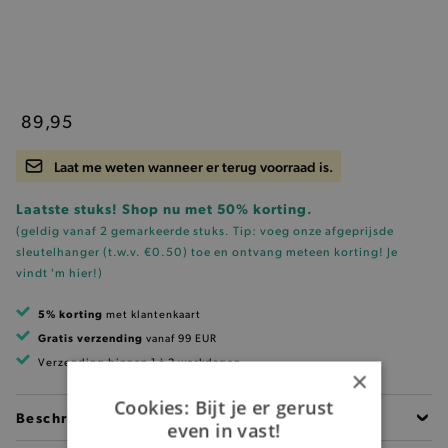
89,95
Laat me weten wanneer er terug voorraad is.
Laatste stuks! Shop nu met 50% korting.
(geldig vanaf 2 gemarkeerde stuks. Tip: voeg onze
afgeprijsde
sleutelhanger (t.w.v. €0.50)
toe en ontvang meteen korting!
Je
vindt 'm hier!
)
5% korting
met klantenkaart
Gratis verzending
vanaf 99 EUR
Verzending binnen 1 à 2 werkdagen
×
Cookies: Bijt je er gerust
Beschrijving
even in vast!