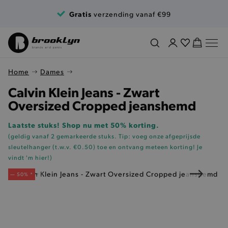
Ga naar de inhoud
Gratis
verzending vanaf €99
Home
Dames
Calvin Klein Jeans - Zwart
Oversized Cropped jeanshemd
Laatste stuks! Shop nu met 50% korting.
(geldig vanaf 2 gemarkeerde stuks. Tip: voeg onze
afgeprijsde
sleutelhanger (t.w.v. €0.50)
toe en ontvang meteen korting!
Je
vindt 'm hier!
)
— 50% *