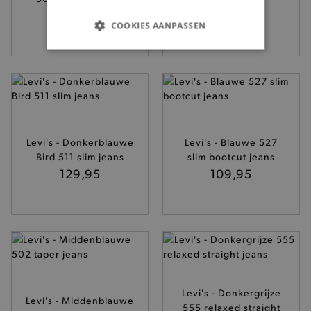
109,95
35,-
COOKIES AANPASSEN
BASIS COOKIES
ANALYTISCHE
TARGETING
Levi's - Donkerblauwe
Levi's - Blauwe 527
FUNCTIONALITEIT
Bird 511 slim jeans
slim bootcut jeans
129,95
109,95
Basis cookies
Analytische
Targeting
Functionaliteit
De strikt noodzakelijke cookies verbeteren jouw
smulervaring op de site en zorgen ervoor dat de
site op een correcte manier wordt verorberd. De
Levi's - Donkergrijze
analytische en functionele cookies vullen hun
Levi's - Middenblauwe
555 relaxed straight
buikjes algemene bezoekersinformatie, maar