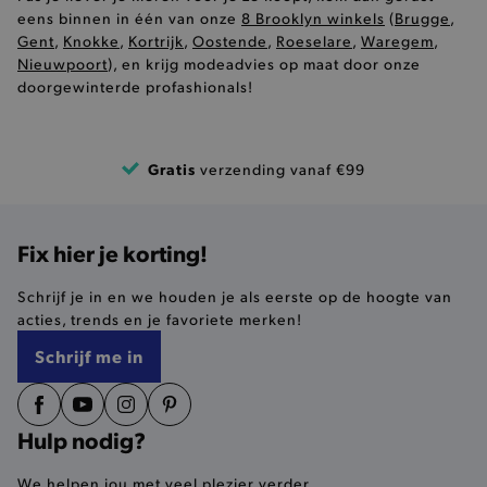
recently_viewed_product
Adobe Inc.
eens binnen in één van onze
8 Brooklyn winkels
(
Brugge
,
www.brooklyn.be
Gent
,
Knokke
,
Kortrijk
,
Oostende
,
Roeselare
,
Waregem
,
Nieuwpoort
), en krijg modeadvies op maat door onze
doorgewinterde profashionals!
recently_viewed_product_previous
Adobe Inc.
www.brooklyn.be
Gratis
verzending vanaf €99
PHPSESSID
PHP.net
.www.brooklyn.be
Fix hier je korting!
Schrijf je in en we houden je als eerste op de hoogte van
acties, trends en je favoriete merken!
Schrijf me in
Hulp nodig?
We helpen jou met veel plezier verder.