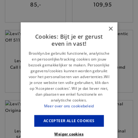
85,-
109,95
×
Cookies: Bijt je er gerust
even in vast!
Brooklyn.be gebruikt functionele, analytische
en persoonlijke/tracking cookies om jouw
Levi's - Lichtblauwe
Levi's - Blauw
bezoek gemakkelijker te maken. Persoonlijke
Call It Off 511 slim jeans
Authentic jeanshemd
gegevens/cookies kunnen worden gebruikt
109,95
75,-
voor het personaliseren van advertenties.Wil
je onze website ten volle gebruiken, klik dan
op ‘Accepteer cookies’. Wil je dat liever niet,
dan plaatsen we enkel functionele en
analytische cookies.
Meer over ons cookiebeleid
ACCEPTEER ALLE COOKIES
Levi's - Lichtblauwe
Levi's - Witte Original
Weiger cookies
501 Original jeans
longsleeve