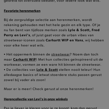
gebreid tot oversized sweater, voor iedere look wat wils.
Favoriete herenmerken
CookieScriptConsent
CookieScript
www.brooklyn.be
Bij de zorgvuldige selectie aan herenmerken, wordt
rekening gehouden met het hele gezin en elk type. Of je
Lyle & Scott, Fred
nu fan bent van tijdloze merken zoals
Perry en Levi's
, of juist gaat voor de urban vibes van
Carhartt WIP en Vans
streetwear-iconen zoals
, wij hebben
voor elke heer wat wils.
• Hét oppermerk binnen de
streetwear
? Noem dan toch
recently_compared_product_previous
Carhartt WIP
Adobe Inc.
maar
! Met hun collecties geïnspireerd uit de
www.brooklyn.be
workwear, vormen ze een ware hit binnen de streetwear.
Lyle & Scott
• De collecties van
stellen nooit teleur! Hun
alledaagse basics of ietwat stoerdere stuks passen gerust
form_key
zowel bij vader als zoon!
Adobe Inc.
.www.brooklyn.be
Maar er is meer! Check gerust al onze herenmerken!
Herencollectie van Levi's in onze winkels
Pas je liever je kleren voor je ze koopt, kom dan gerust