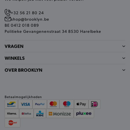
+32 56 21 80 24
shop@brooklyn.be
BE 0412 018 089
Politieke Gevangenenstraat 34 8530 Harelbeke
VRAGEN
private_content_version
Adobe Inc.
www.brooklyn.be
WINKELS
OVER BROOKLYN
mst_related_session_id
www.brooklyn.be
Betaalmogelijkheden