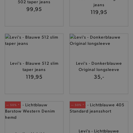
502 taper jeans
niet jouw identiteit.
jeans
99,95
119,95
Naam
Provider
/
Domein
product-added-modal
.brooklyn.be
selected-val
.brooklyn.be
pickupStoreVal
.brooklyn.be
Levi's - Blauwe 512 slim
Levi's - Donkerblauwe
taper jeans
Original longsleeve
119,95
35,-
pickupAddress
.brooklyn.be
— 50% *
— 50% *
Google Privacy Policy
product-out-of-stock-modal
.brooklyn.be
Levi's - Lichtblauwe