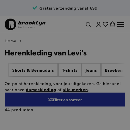
Ga naar de inhoud
Gratis
verzending vanaf €99
Home
Herenkleding van Levi's
Shorts & Bermuda's
T-shirts
Jeans
Broeken
On-point herenkleding, voor jou uitgekozen. Ga hier snel
dameskleding
alle merken
naar onze
of
.
Filter en sorteer
44 producten