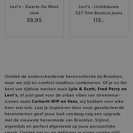
Levi's - Zwarte Go West
Levi's - Lichtblauwe
mage-cache-storage-section-
Adobe Inc.
riem
527 Slim Bootcut jeans
invalidation
www.brooklyn.be
59,95
115,-
AWSALBCORS
Amazon.com Inc.
widget-
mediator.zopim.com
Ontdek de onderscheidende herencollectie bij Brooklyn,
waar we stijl en comfort naadloos combineren. Of je nu fan
Lyle & Scott, Fred Perry en
bent van tijdloze merken zoals
Levi's
, of juist gaat voor de urban vibes van streetwear-
Carhartt WIP en Vans
iconen zoals
, wij hebben voor elke
last_visited_store
.www.brooklyn.be
heer wat wils. Laat je inspireren door onze geselecteerde
herenmerken geef jouw look vandaag nog een upgrade
met de nieuwste herenmode van Brooklyn. Stijlvol,
eigentijds en perfect afgestemd op jouw persoonlijke
smaak. Ontdek het nu en definieer je eigen unieke stijl!