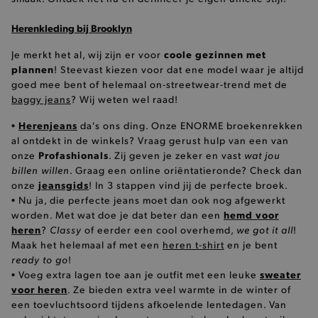
__zlcmid
Zendesk Inc.
.brooklyn.be
Herenkleding bij Brooklyn
coole gezinnen met
Je merkt het al, wij zijn er voor
plannen
! Steevast kiezen voor dat ene model waar je altijd
goed mee bent of helemaal on-streetwear-trend met de
baggy jeans
? Wij weten wel raad!
Herenjeans
•
da's ons ding. Onze ENORME broekenrekken
mage-cache-storage
Adobe Inc.
www.brooklyn.be
al ontdekt in de winkels? Vraag gerust hulp van een van
Profashionals
wat jou
onze
. Zij geven je zeker en vast
billen willen
. Graag een online oriëntatieronde? Check dan
jeansgids
onze
! In 3 stappen vind jij de perfecte broek.
• Nu ja, die perfecte jeans moet dan ook nog afgewerkt
hemd voor
worden. Met wat doe je dat beter dan een
heren
Classy
recently_compared_product
we got it all
?
of eerder een cool overhemd,
Adobe Inc.
!
www.brooklyn.be
Maak het helemaal af met een
heren t-shirt
en je bent
ready to go
!
sweater
• Voeg extra lagen toe aan je outfit met een leuke
voor heren
. Ze bieden extra veel warmte in de winter of
mage-messages
Adobe Inc.
een toevluchtsoord tijdens afkoelende lentedagen. Van
www.brooklyn.be