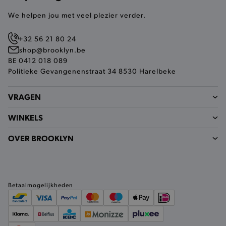
buikjes algemene bezoekersinformatie, maar
niet jouw identiteit.
We helpen jou met veel plezier verder.
Naam
Provider
/
Domein
+32 56 21 80 24
product-added-modal
.brooklyn.be
shop@brooklyn.be
BE 0412 018 089
Politieke Gevangenenstraat 34 8530 Harelbeke
selected-val
.brooklyn.be
VRAGEN
pickupStoreVal
.brooklyn.be
WINKELS
OVER BROOKLYN
pickupAddress
.brooklyn.be
Betaalmogelijkheden
Google Privacy Policy