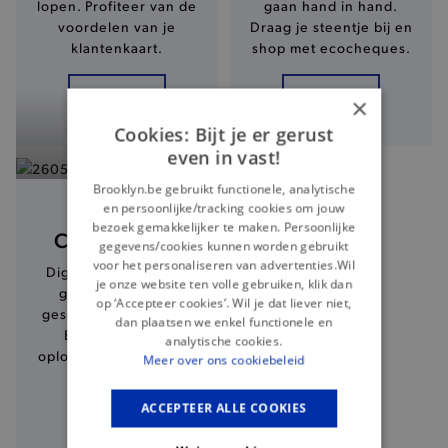
lopen. Profiteer van de
gaan hand in hand.
voordelen van je
Draag je steentje bij en
klantenkaart.
shop met ecocheques.
Ontdek
Ontdek
×
Cookies: Bijt je er gerust
even in vast!
Brooklyn.be gebruikt functionele, analytische
en persoonlijke/tracking cookies om jouw
bezoek gemakkelijker te maken. Persoonlijke
CADEAUBON
gegevens/cookies kunnen worden gebruikt
voor het personaliseren van advertenties.Wil
Digitaal via mail, zelf
je onze website ten volle gebruiken, klik dan
geprint of in een
op ‘Accepteer cookies’. Wil je dat liever niet,
geschenkverpakking.
dan plaatsen we enkel functionele en
Een last-minute
analytische cookies.
oplossing én altijd een
Meer over ons cookiebeleid
succes!
ACCEPTEER ALLE COOKIES
Ontdek