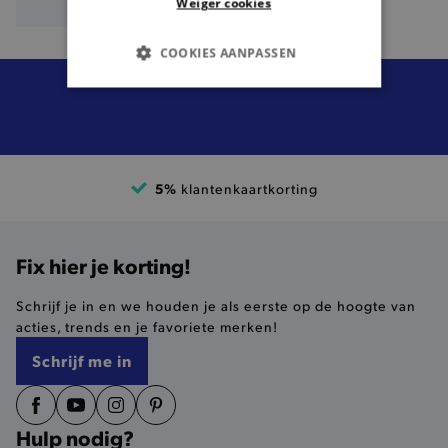
Weiger cookies
COOKIES AANPASSEN
BASIS COOKIES
ANALYTISCHE
5%
klantenkaartkorting
TARGETING
FUNCTIONALITEIT
Fix hier je korting!
Schrijf je in en we houden je als eerste op de hoogte van
acties, trends en je favoriete merken!
Basis cookies
Analytische
Targeting
Schrijf me in
Functionaliteit
De strikt noodzakelijke cookies verbeteren jouw
smulervaring op de site en zorgen ervoor dat de
site op een correcte manier wordt verorberd. De
Hulp nodig?
analytische en functionele cookies vullen hun