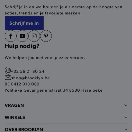
ANALYTISCHE
Schrijf je in en we houden je als eerste op de hoogte van
acties, trends en je favoriete merken!
TARGETING
Schrijf me in
FUNCTIONALITEIT
Hulp nodig?
Basis cookies
Analytische
Targeting
We helpen jou met veel plezier verder.
Functionaliteit
+32 56 21 80 24
De strikt noodzakelijke cookies verbeteren jouw
shop@brooklyn.be
smulervaring op de site en zorgen ervoor dat de
BE 0412 018 089
site op een correcte manier wordt verorberd. De
analytische en functionele cookies vullen hun
Politieke Gevangenenstraat 34 8530 Harelbeke
buikjes algemene bezoekersinformatie, maar
niet jouw identiteit.
VRAGEN
Naam
Provider
/
Domein
product-added-modal
.brooklyn.be
WINKELS
OVER BROOKLYN