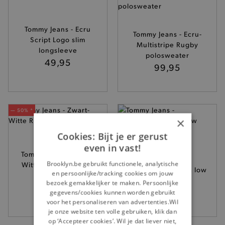
Tommy Jeans - Ecru
Tommy Jeans - Ecru-
Script Logo slim
Multistripe Rugby
longsleeve
polosweater
49,95
99,95
— 50% *
×
Cookies: Bijt je er gerust
even in vast!
Tommy Jeans - Zwart-
Tommy Jeans -
Brooklyn.be gebruikt functionele, analytische
Witte Rib longsleeve
Middenblauwe Sia low
en persoonlijke/tracking cookies om jouw
polo
bootcut jeans
bezoek gemakkelijker te maken. Persoonlijke
69,95
129,95
gegevens/cookies kunnen worden gebruikt
voor het personaliseren van advertenties.Wil
je onze website ten volle gebruiken, klik dan
op ‘Accepteer cookies’. Wil je dat liever niet,