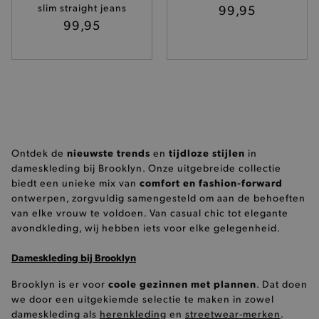
slim straight jeans
99,95
99,95
pickupAddress
.brooklyn.be
Google Privacy Policy
product-out-of-stock-modal
.brooklyn.be
nieuwste trends
tijdloze stijlen
Ontdek de
en
in
__cf_bm
Cloudflare Inc.
dameskleding bij Brooklyn. Onze uitgebreide collectie
.calendly.com
comfort en fashion-forward
biedt een unieke mix van
ontwerpen, zorgvuldig samengesteld om aan de behoeften
van elke vrouw te voldoen. Van casual chic tot elegante
avondkleding, wij hebben iets voor elke gelegenheid.
Dameskleding bij Brooklyn
coole gezinnen met plannen
Brooklyn is er voor
product_data_storage
. Dat doen
Adobe Inc.
www.brooklyn.be
we door een uitgekiemde selectie te maken in zowel
dameskleding als
herenkleding
en
streetwear-merken
.