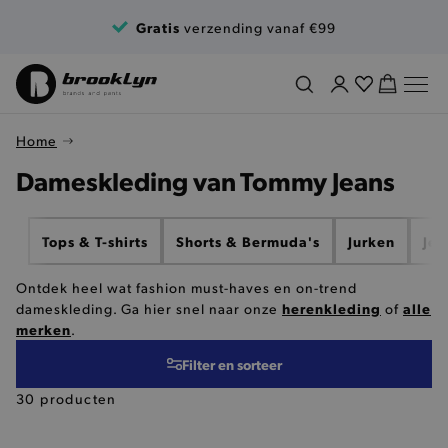
Ga naar de inhoud
Gratis
verzending vanaf €99
Home
Dameskleding van Tommy Jeans
Tops & T-shirts
Shorts & Bermuda's
Jurken
Jea
Ontdek heel wat fashion must-haves en on-trend
herenkleding
alle
dameskleding. Ga hier snel naar onze
of
merken
.
Filter en sorteer
30 producten