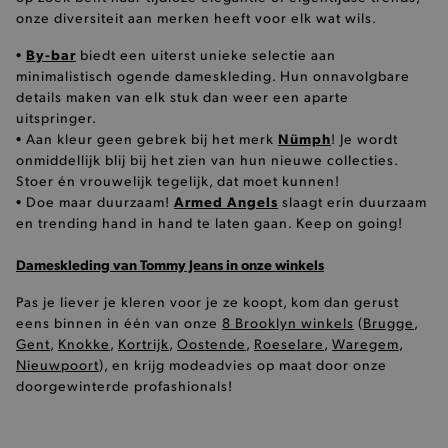
onze diversiteit aan merken heeft voor elk wat wils.
last_visited_store
.www.brooklyn.be
By-bar
•
biedt een uiterst unieke selectie aan
minimalistisch ogende dameskleding. Hun onnavolgbare
details maken van elk stuk dan weer een aparte
uitspringer.
Nümph
• Aan kleur geen gebrek bij het merk
! Je wordt
onmiddellijk blij bij het zien van hun nieuwe collecties.
__zlcmid
Zendesk Inc.
Stoer én vrouwelijk tegelijk, dat moet kunnen!
.brooklyn.be
Armed Angels
• Doe maar duurzaam!
slaagt erin duurzaam
en trending hand in hand te laten gaan. Keep on going!
Dameskleding van Tommy Jeans in onze winkels
Pas je liever je kleren voor je ze koopt, kom dan gerust
eens binnen in één van onze
8 Brooklyn winkels
(
Brugge
,
mage-cache-storage
Adobe Inc.
Gent
,
Knokke
,
Kortrijk
,
Oostende
,
Roeselare
,
Waregem
,
www.brooklyn.be
Nieuwpoort
), en krijg modeadvies op maat door onze
doorgewinterde profashionals!