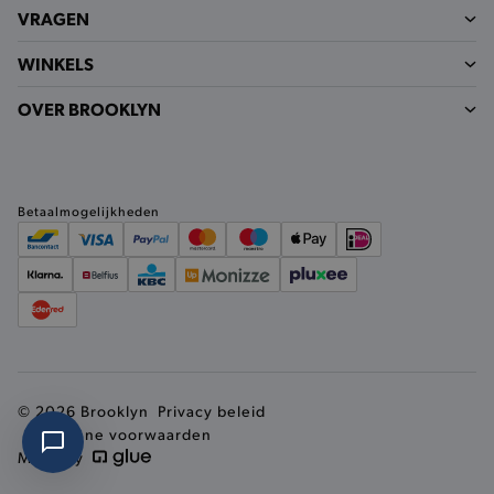
VRAGEN
form_key
Adobe Inc.
.www.brooklyn.be
WINKELS
OVER BROOKLYN
recently_viewed_product
Adobe Inc.
www.brooklyn.be
Betaalmogelijkheden
recently_viewed_product_previous
Adobe Inc.
www.brooklyn.be
PHPSESSID
PHP.net
.www.brooklyn.be
© 2026 Brooklyn
Privacy beleid
Algemene voorwaarden
Made by