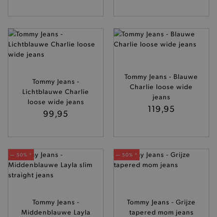
Basis cookies
Analytische
Targeting
Functionaliteit
De strikt noodzakelijke cookies verbeteren jouw
smulervaring op de site en zorgen ervoor dat de
site op een correcte manier wordt verorberd. De
analytische en functionele cookies vullen hun
buikjes algemene bezoekersinformatie, maar
Tommy Jeans - Blauwe
niet jouw identiteit.
Tommy Jeans -
Charlie loose wide
Lichtblauwe Charlie
Naam
Provider
/
Domein
jeans
loose wide jeans
119,95
product-added-modal
.brooklyn.be
99,95
selected-val
.brooklyn.be
— 50% *
— 50% *
pickupStoreVal
.brooklyn.be
Tommy Jeans -
Tommy Jeans - Grijze
Middenblauwe Layla
tapered mom jeans