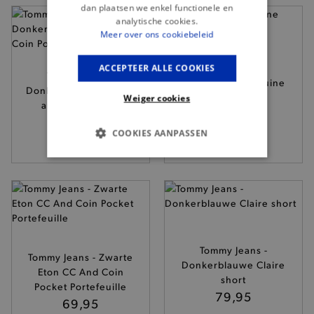
dan plaatsen we enkel functionele en
analytische cookies.
Meer over ons cookiebeleid
ACCEPTEER ALLE COOKIES
Tommy Jeans -
Tommy Jeans - Bruine
Donkerbruine Eton CC
Denton riem
Weiger cookies
and Coin Pocket
49,95
portefeuille
COOKIES AANPASSEN
69,95
BASIS COOKIES
ANALYTISCHE
TARGETING
Tommy Jeans -
Tommy Jeans - Zwarte
FUNCTIONALITEIT
Donkerblauwe Claire
Eton CC And Coin
short
Pocket Portefeuille
79,95
69,95