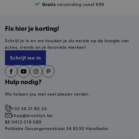
Gratis
verzending vanaf €99
recently_compared_product
Adobe Inc.
www.brooklyn.be
Fix hier je korting!
mage-messages
Adobe Inc.
Schrijf je in en we houden je als eerste op de hoogte van
www.brooklyn.be
acties, trends en je favoriete merken!
Schrijf me in
CookieScriptConsent
CookieScript
www.brooklyn.be
Hulp nodig?
We helpen jou met veel plezier verder.
+32 56 21 80 24
shop@brooklyn.be
BE 0412 018 089
recently_compared_product_previous
Adobe Inc.
www.brooklyn.be
Politieke Gevangenenstraat 34 8530 Harelbeke