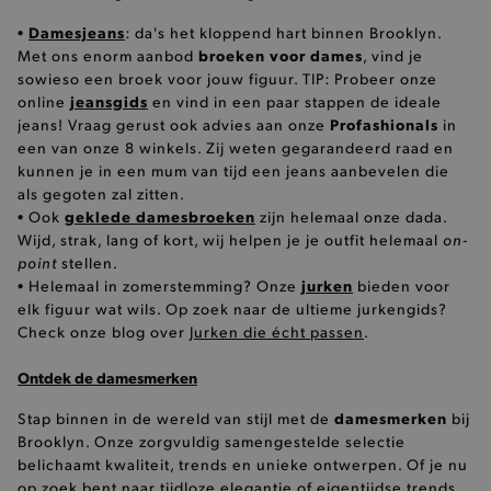
Damesjeans
•
: da's het kloppend hart binnen Brooklyn.
broeken voor dames
Met ons enorm aanbod
, vind je
mage-cache-sessid
Adobe Inc.
sowieso een broek voor jouw figuur. TIP: Probeer onze
www.brooklyn.be
jeansgids
online
en vind in een paar stappen de ideale
Profashionals
jeans! Vraag gerust ook advies aan onze
in
een van onze 8 winkels. Zij weten gegarandeerd raad en
kunnen je in een mum van tijd een jeans aanbevelen die
als gegoten zal zitten.
mage-cache-storage-section-
Adobe Inc.
geklede damesbroeken
• Ook
zijn helemaal onze dada.
invalidation
www.brooklyn.be
on-
Wijd, strak, lang of kort, wij helpen je je outfit helemaal
point
stellen.
jurken
• Helemaal in zomerstemming? Onze
bieden voor
elk figuur wat wils. Op zoek naar de ultieme jurkengids?
Check onze blog over
Jurken die écht passen
.
AWSALBCORS
Amazon.com Inc.
Ontdek de damesmerken
widget-
mediator.zopim.com
damesmerken
Stap binnen in de wereld van stijl met de
bij
Brooklyn. Onze zorgvuldig samengestelde selectie
belichaamt kwaliteit, trends en unieke ontwerpen. Of je nu
op zoek bent naar tijdloze elegantie of eigentijdse trends,