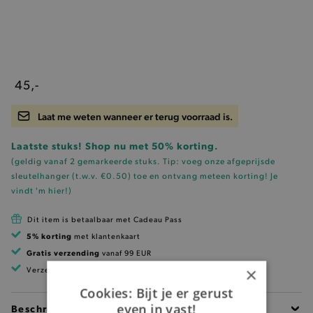
45,-
Laat me weten wanneer er terug voorraad is.
Laatste stuks! Shop nu met 50% korting.
(geldig vanaf 2 gemarkeerde stuks. Tip: voeg onze
afgeprijsde
sleutelhanger (t.w.v. €0.50)
toe en ontvang meteen korting!
Je
vindt 'm hier!
)
Dit item is betaalbaar met Cadeau Pass
5% korting
met klantenkaart
Gratis verzending
vanaf 99 EUR
×
Verzending binnen 1 à 2 werkdagen
Cookies: Bijt je er gerust
even in vast!
Beschrijving