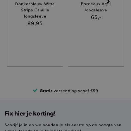
Donkerblauw-Witte
Bordeaux Agiti
TARGETING
Stripe Camille
longsleeve
longsleeve
65,-
FUNCTIONALITEIT
89,95
Basis cookies
Analytische
Targeting
Functionaliteit
De strikt noodzakelijke cookies verbeteren jouw
smulervaring op de site en zorgen ervoor dat de
site op een correcte manier wordt verorberd. De
analytische en functionele cookies vullen hun
buikjes algemene bezoekersinformatie, maar
Gratis
verzending vanaf €99
niet jouw identiteit.
Naam
Provider
/
Domein
product-added-modal
.brooklyn.be
Fix hier je korting!
Schrijf je in en we houden je als eerste op de hoogte van
acties, trends en je favoriete merken!