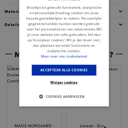
Brooklyn.be gebruikt functionele, analytische
Materiaal
en persoonlijke/tracking cookies om jouw
bezoek gemakkelijker te maken. Persoonlijke
gegevens/cookies kunnen worden gebruikt
Details
voor het personaliseren van advertenties.Wil
je onze website ten volle gebruiken, klik dan
op ‘Accepteer cookies’. Wil je dat liever niet,
dan plaatsen we enkel functionele en
analytische cookies.
Misschien is dit iets voor jou?
Meer over ons cookiebeleid
— Nieuw
ACCEPTEER ALLE COOKIES
Weiger cookies
COOKIES AANPASSEN
BASIS COOKIES
ANALYTISCHE
MADS NORGAARD -
Loreak - Ecru-