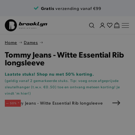
Ga naar de inhoud
Gratis
verzending vanaf €99
Home
Dames
Tommy Jeans - Witte Essential Rib
longsleeve
Laatste stuks! Shop nu met 50% korting.
(geldig vanaf 2 gemarkeerde stuks. Tip: voeg onze
afgeprijsde
sleutelhanger (t.w.v. €0.50)
toe en ontvang meteen korting!
Je
vindt 'm hier!
)
— 50% *