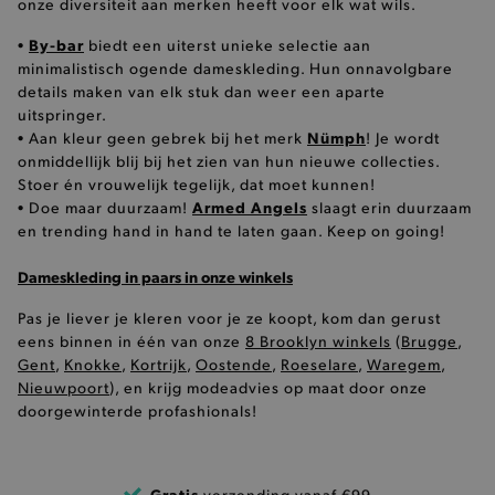
onze diversiteit aan merken heeft voor elk wat wils.
pickupAddress
.brooklyn.be
By-bar
•
biedt een uiterst unieke selectie aan
minimalistisch ogende dameskleding. Hun onnavolgbare
Google Privacy Policy
details maken van elk stuk dan weer een aparte
uitspringer.
Nümph
• Aan kleur geen gebrek bij het merk
! Je wordt
product-out-of-stock-modal
.brooklyn.be
onmiddellijk blij bij het zien van hun nieuwe collecties.
Stoer én vrouwelijk tegelijk, dat moet kunnen!
Armed Angels
• Doe maar duurzaam!
slaagt erin duurzaam
en trending hand in hand te laten gaan. Keep on going!
__cf_bm
Cloudflare Inc.
.calendly.com
Dameskleding in paars in onze winkels
Pas je liever je kleren voor je ze koopt, kom dan gerust
eens binnen in één van onze
8 Brooklyn winkels
(
Brugge
,
Gent
,
Knokke
,
Kortrijk
,
Oostende
,
Roeselare
,
Waregem
,
Nieuwpoort
), en krijg modeadvies op maat door onze
doorgewinterde profashionals!
product_data_storage
Adobe Inc.
www.brooklyn.be
Gratis
verzending vanaf €99