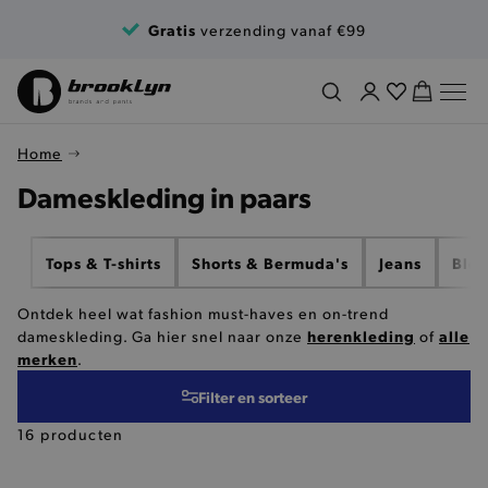
Ga naar de inhoud
Gratis
verzending vanaf €99
Home
Dameskleding in paars
Tops & T-shirts
Shorts & Bermuda's
Jeans
Blou
Ontdek heel wat fashion must-haves en on-trend
herenkleding
alle
dameskleding. Ga hier snel naar onze
of
merken
.
Filter en sorteer
16 producten