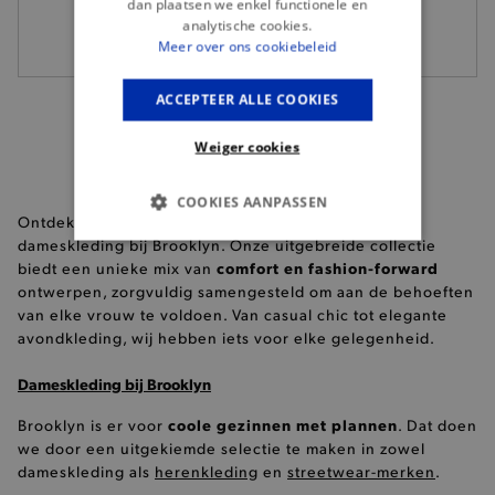
dan plaatsen we enkel functionele en
39,95
35,-
analytische cookies.
Meer over ons cookiebeleid
ACCEPTEER ALLE COOKIES
Weiger cookies
COOKIES AANPASSEN
nieuwste trends
tijdloze stijlen
Ontdek de
en
in
dameskleding bij Brooklyn. Onze uitgebreide collectie
BASIS COOKIES
comfort en fashion-forward
biedt een unieke mix van
ontwerpen, zorgvuldig samengesteld om aan de behoeften
ANALYTISCHE
van elke vrouw te voldoen. Van casual chic tot elegante
avondkleding, wij hebben iets voor elke gelegenheid.
TARGETING
Dameskleding bij Brooklyn
FUNCTIONALITEIT
coole gezinnen met plannen
Brooklyn is er voor
. Dat doen
we door een uitgekiemde selectie te maken in zowel
dameskleding als
herenkleding
en
streetwear-merken
.