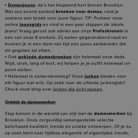
Basis cookies
Analytische
Targeting
Damesjeans
•
: da's het kloppend hart binnen Brooklyn.
broeken voor dames
Met ons enorm aanbod
, vind je
Functionaliteit
sowieso een broek voor jouw figuur. TIP: Probeer onze
jeansgids
online
De strikt noodzakelijke cookies verbeteren jouw
en vind in een paar stappen de ideale
smulervaring op de site en zorgen ervoor dat de
Profashionals
jeans! Vraag gerust ook advies aan onze
in
site op een correcte manier wordt verorberd. De
een van onze 8 winkels. Zij weten gegarandeerd raad en
analytische en functionele cookies vullen hun
kunnen je in een mum van tijd een jeans aanbevelen die
buikjes algemene bezoekersinformatie, maar
niet jouw identiteit.
als gegoten zal zitten.
geklede damesbroeken
• Ook
zijn helemaal onze dada.
Naam
Provider
/
Domein
on-
Wijd, strak, lang of kort, wij helpen je je outfit helemaal
product-added-modal
.brooklyn.be
point
stellen.
jurken
• Helemaal in zomerstemming? Onze
bieden voor
elk figuur wat wils. Op zoek naar de ultieme jurkengids?
Check onze blog over
Jurken die écht passen
.
selected-val
.brooklyn.be
Ontdek de damesmerken
pickupStoreVal
.brooklyn.be
damesmerken
Stap binnen in de wereld van stijl met de
bij
Brooklyn. Onze zorgvuldig samengestelde selectie
belichaamt kwaliteit, trends en unieke ontwerpen. Of je nu
op zoek bent naar tijdloze elegantie of eigentijdse trends,