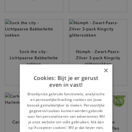
Sock the city -
Nümph - Zwart-Paars-
Lichtpaarse Babbellette
Zilver 3-pack Kingcity
sokken
glittersokken
×
15,-
19,95
Cookies: Bijt je er gerust
even in vast!
Brooklyn.be gebruikt functionele, analytische
en persoonlijke/tracking cookies om jouw
bezoek gemakkelijker te maken. Persoonlijke
gegevens/cookies kunnen worden gebruikt
voor het personaliseren van advertenties.Wil
Carhartt WIP - Paarse
ECOALF - Paarse
je onze website ten volle gebruiken, klik dan
op ‘Accepteer cookies’. Wil je dat liever niet,
Harlem pet
Bronson thermosfles