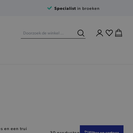
Specialist
in broeken
es en een trui
Filter en sorteer
30 producten