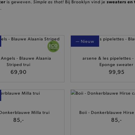
ter
Simple as that!
sweaters en 
is geweven.
Bij Brooklyn vind je
…
— Nieuw
Angels - Blauwe Alaania
arsene & les pipelettes 
Striped trui
Eponge sweater
69,90
99,95
 Donkerblauwe Milla trui
Boii - Donkerblauwe Hirse
85,-
85,-