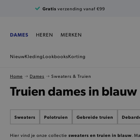
Ga naar de inhoud
Gratis
verzending vanaf €99
DAMES
HEREN
MERKEN
Nieuw
Kleding
Lookbooks
Korting
Home
Dames
Sweaters & Truien
Truien dames in blauw
Sweaters
Polotruien
Gebreide truien
Debard
sweaters en truien in blauw
Hier vind je onze collectie
. M