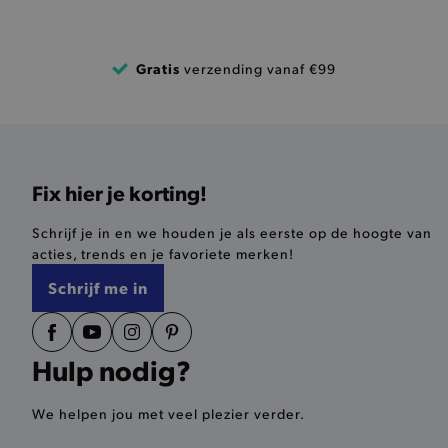
recently_compared_produ
Gratis
verzending vanaf €99
mage-messages
CookieScriptConsent
Fix hier je korting!
recently_compared_produ
Schrijf je in en we houden je als eerste op de hoogte van
acties, trends en je favoriete merken!
form_key
Schrijf me in
recently_viewed_product
recently_viewed_product_
Hulp nodig?
PHPSESSID
We helpen jou met veel plezier verder.