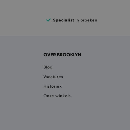
sneller laden en jouw
e recent vergeleken
ekendoos.
Specialist
in broeken
ror berichten en meldingen
r de Cookie-Script.com-
n van bezoekers te
an Cookie-Script.com is
ken.
OVER BROOKLYN
et vorige geproefde
Blog
t opslaan in de
Vacatures
sneller laden en jouw
Historiek
et meest recent geproefde
Onze winkels
e vorige vergeleken
ekendoos.
aties op basis van de PHP-
oor algemene doeleinden die
an gebruikerssessies te
esproken een willekeurig