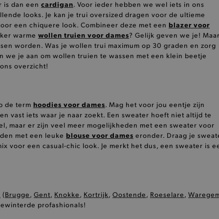
cardigan
r is dan een
. Voor ieder hebben we wel iets in ons
al
.brooklyn.be
1 uur
Deze cookie is noodzakelijk om
lende looks. Je kan je trui oversized dragen voor de ultieme
selecteren.
cy
blazer voor
oor een chiquere look. Combineer deze met een
30 minuten
Deze cookie wordt gebruikt om
Cloudflare Inc.
wollen truien voor dames
ekker warme
? Gelijk geven we je! Maa
tussen mensen en bots. Dit is 
.calendly.com
ssen worden. Was je wollen trui maximum op 30 graden en zorg
geldige rapporten te kunnen m
hun website.
 we je aan om wollen truien te wassen met een klein beetje
ons overzicht!
1 dag
Deze functionele cookie zorgt 
Adobe Inc.
informatie wordt verteerd en g
www.brooklyn.be
1 dag
Deze functionele cookie vereen
Adobe Inc.
recepten zodat de pagina’s sne
www.brooklyn.be
hoodies voor dames
op de term
. Mag het voor jou eentje zijn
on-
1 dag
Deze functionele cookie vergema
Adobe Inc.
en vast iets waar je naar zoekt. Een sweater hoeft niet altijd te
koekjestrommel zodat pagina’s 
www.brooklyn.be
 wel, maar er zijn veel meer mogelijkheden met een sweater voor
smulfestijn vlotter verloopt.
blouse voor dames
rden met een leuke
eronder. Draag je sweat
7 dagen
Met deze analytische cookie ka
Amazon.com Inc.
x voor een casual-chic look. Je merkt het dus, een sweater is e
vanuit meerdere services. De co
widget-
beste beschikbaarheid heeft.
mediator.zopim.com
.www.brooklyn.be
1 dag
Deze analytische heerlijke cook
bezoeker laatst de winkel heeft
1 jaar
Live chat widget bakt function
Zendesk Inc.
s
(
Brugge
,
Gent
,
Knokke
,
Kortrijk
,
Oostende
,
Roeselare
,
Warege
kruimelspoor van de Zopim Live
.brooklyn.be
identiteiten van de cookie mon
gewinterde profashionals!
1 dag
Deze functionele cookie vergema
Adobe Inc.