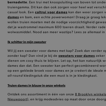
bernadette
. Een trui met knoopsluiting van boven tot onde
product-out-of-stock-mod
truiengamma. Dit kan dan ook zorgen voor heel wat verschil
Google Privacy Poli
coltrui voor dames
casual look. Een
kan dan weer zorgen v
__cf_bm
dames
powerwoman
en bam, een echte
! Draag je graag l
wollen truien moeten met de nodige voorzichtigheid gewa
dat je wastrommel maximum 600 toeren draait. Verder raden
wolwasmiddel. Nood aan meer wastips? Lees ze allemaal in 
product_data_storage
Ik schitter in mijn sweater
mage-cache-sessid
Wil jij een sweater voor dames met kap? Zoek dan verder 
mage-cache-storage-secti
sweaters voor dames
zonder kap? Dan vind je bij de
zeker 
invalidation
dienen om cosy thuis te blijven. Let op, het kan natuurlijk
dames dan dat. Een sweater kan perfect gecombineerd wo
AWSALBCORS
op een geklede broek voor dames en je creëert de ideale mi
all-round
kledingstuk die een must is in je kledingkast.
last_visited_store
Truien dames in blauw in onze winkels
__zlcmid
Ontdek ons assortiment in één van onze
8 Brooklyn winkel
Nieuwpoort
), en krijg modeadvies op maat door onze door
mage-cache-storage