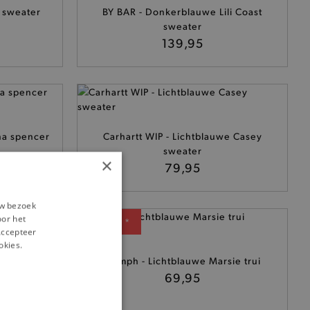
y sweater
BY BAR - Donkerblauwe Lili Coast
sweater
139,95
na spencer
Carhartt WIP - Lichtblauwe Casey
sweater
×
79,95
uw bezoek
oor het
— 50% *
‘Accepteer
okies.
na glitter
Nümph - Lichtblauwe Marsie trui
69,95