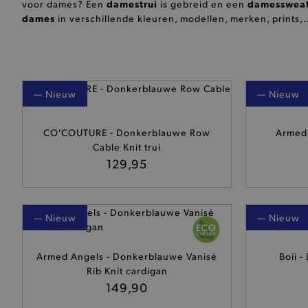
damestrui
damesswea
voor dames? Een
is gebreid en een
dames
in verschillende kleuren, modellen, merken, prints,
— Nieuw
— Nieuw
CO'COUTURE - Donkerblauwe Row
Armed 
Cable Knit trui
129,95
— Nieuw
— Nieuw
Armed Angels - Donkerblauwe Vanisé
Boii -
Rib Knit cardigan
149,90