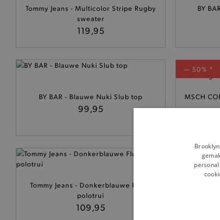
Tommy Jeans - Multicolor Stripe Rugby
BY BAR
sweater
119,95
— 50% *
BY BAR - Blauwe Nuki Slub top
MSCH COP
99,95
Brooklyn
gemakk
personali
cooki
Carhart
Tommy Jeans - Donkerblauwe Fluffy
polotrui
109,95