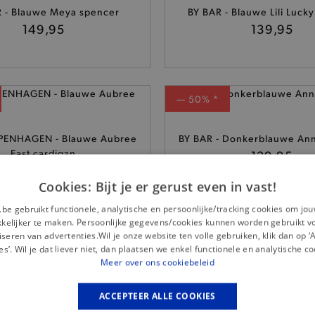
 - Blauwe Meya spencer
BY BAR - Blauwe Lili Luck
149,95
139,95
— 50% *
ENHAGEN - Blauwe Aubree
BY BAR - Donkerblauwe An
East cardigan
129,95
59,95
Cookies: Bijt je er gerust even in vast!
.be gebruikt functionele, analytische en persoonlijke/tracking cookies om jo
elijker te maken. Persoonlijke gegevens/cookies kunnen worden gebruikt v
— 50% *
seren van advertenties.Wil je onze website ten volle gebruiken, klik dan op 
es’. Wil je dat liever niet, dan plaatsen we enkel functionele en analytische co
t WIP - Lichtblauwe Casey
Meer over ons cookiebeleid
Nümph - Donkerblauwe Daja
hoodie
polotrui
95,-
69,95
ACCEPTEER ALLE COOKIES