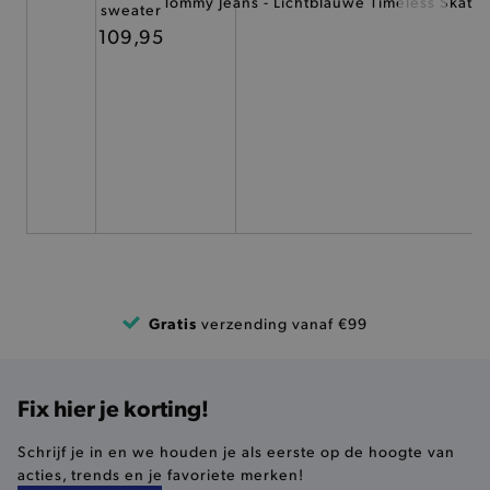
Tommy Jeans - Lichtblauwe Timeless Skate
sweater
TARGETING
109,95
FUNCTIONALITEIT
Basis cookies
Analytische
Targeting
Functionaliteit
De strikt noodzakelijke cookies verbeteren jouw
smulervaring op de site en zorgen ervoor dat de
site op een correcte manier wordt verorberd. De
analytische en functionele cookies vullen hun
buikjes algemene bezoekersinformatie, maar
Gratis
verzending vanaf €99
niet jouw identiteit.
Naam
Provider
/
Domein
product-added-modal
.brooklyn.be
Fix hier je korting!
Schrijf je in en we houden je als eerste op de hoogte van
acties, trends en je favoriete merken!