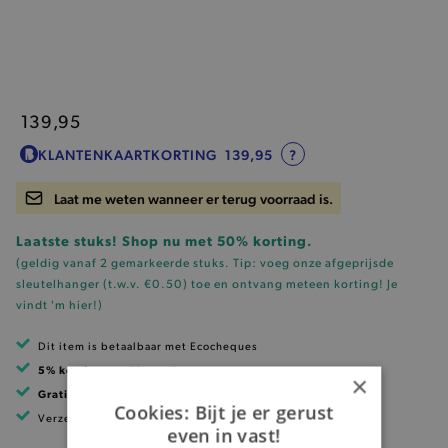
139,95
KLANTENKAARTKORTING
139,95
?
Laat me weten wanneer er terug voorraad is.
Laatste stuks! Shop nu met 50% korting.
(geldig vanaf 2 gemarkeerde stuks. Tip: voeg onze
afgeprijsde
sleutelhanger (t.w.v. €0.50)
toe en ontvang meteen korting!
Je
vindt 'm hier!
)
Dit item is betaalbaar met Ecocheques
5% korting
met klantenkaart
×
Gratis verzending
vanaf 99 EUR
Cookies: Bijt je er gerust
Verzending binnen 1 à 2 werkdagen
even in vast!