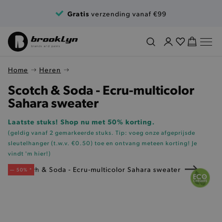
Ga naar de inhoud
Gratis
verzending vanaf €99
Home
Heren
Scotch & Soda - Ecru-multicolor
Sahara sweater
Laatste stuks! Shop nu met 50% korting.
(geldig vanaf 2 gemarkeerde stuks. Tip: voeg onze
afgeprijsde
sleutelhanger (t.w.v. €0.50)
toe en ontvang meteen korting!
Je
vindt 'm hier!
)
— 50% *