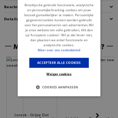
Brooklyn.be gebruikt functionele, analytische
Beschrijving
en persoonlijke/tracking cookies om jouw
bezoek gemakkelijker te maken. Persoonlijke
Details
gegevens/cookies kunnen worden gebruikt
voor het personaliseren van advertenties.Wil
je onze website ten volle gebruiken, klik dan
op ‘Accepteer cookies’. Wil je dat liever niet,
dan plaatsen we enkel functionele en
Misschien is dit iets voor jou?
analytische cookies.
Meer over ons cookiebeleid
— 50% *
ACCEPTEER ALLE COOKIES
Weiger cookies
COOKIES AANPASSEN
BASIS COOKIES
ANALYTISCHE
Loreak - Grijze Dot