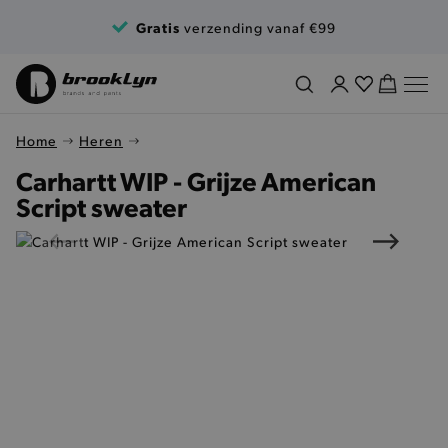
Ga naar de inhoud
Gratis
verzending vanaf €99
Home
Heren
Carhartt WIP - Grijze American
Script sweater