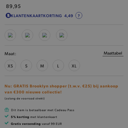
89,95
KLANTENKAARTKORTING
4,49
?
Maattabel
Maat:
XS
S
M
L
XL
Nu: GRATIS Brooklyn shopper (t.w.v. €25) bij aankoop
van €300 nieuwe collectie!
(zolang de voorraad strekt)
Dit item is betaalbaar met Cadeau Pass
5% korting
met klantenkaart
Gratis verzending
vanaf 99 EUR