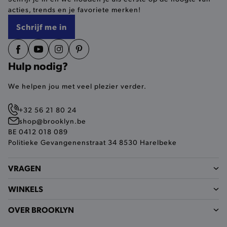
Google Privacy Policy
acties, trends en je favoriete merken!
Schrijf me in
product-out-of-stock-modal
.brooklyn.be
Hulp nodig?
__cf_bm
Cloudflare Inc.
We helpen jou met veel plezier verder.
.calendly.com
+32 56 21 80 24
shop@brooklyn.be
BE 0412 018 089
Politieke Gevangenenstraat 34 8530 Harelbeke
VRAGEN
product_data_storage
Adobe Inc.
www.brooklyn.be
WINKELS
OVER BROOKLYN
mage-cache-sessid
Adobe Inc.