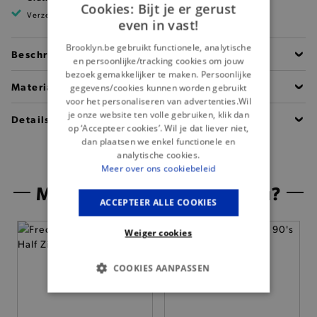
Cookies: Bijt je er gerust
Verzending binnen 1 à 2 werkdagen
even in vast!
Brooklyn.be gebruikt functionele, analytische
Beschrijving
en persoonlijke/tracking cookies om jouw
bezoek gemakkelijker te maken. Persoonlijke
Materiaal
gegevens/cookies kunnen worden gebruikt
voor het personaliseren van advertenties.Wil
je onze website ten volle gebruiken, klik dan
Details
op ‘Accepteer cookies’. Wil je dat liever niet,
dan plaatsen we enkel functionele en
analytische cookies.
Meer over ons cookiebeleid
Misschien is dit iets voor jou?
ACCEPTEER ALLE COOKIES
— 50% *
Weiger cookies
COOKIES AANPASSEN
BASIS COOKIES