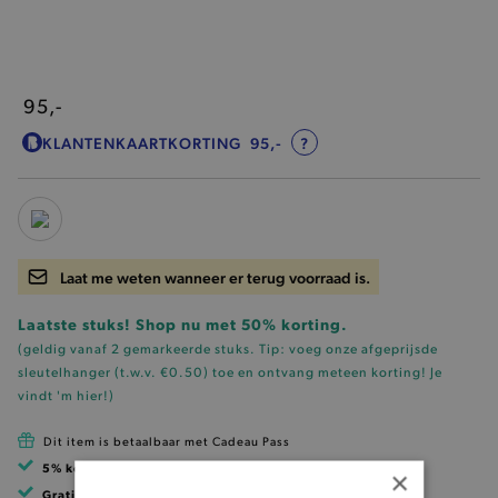
95,-
KLANTENKAARTKORTING
95,-
?
Laat me weten wanneer er terug voorraad is.
Laatste stuks! Shop nu met 50% korting.
(geldig vanaf 2 gemarkeerde stuks. Tip: voeg onze
afgeprijsde
sleutelhanger (t.w.v. €0.50)
toe en ontvang meteen korting!
Je
vindt 'm hier!
)
Dit item is betaalbaar met Cadeau Pass
5% korting
met klantenkaart
×
Gratis verzending
vanaf 99 EUR