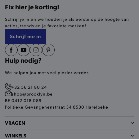
Fix hier je korting!
selected-val
.brooklyn.be
Schrijf je in en we houden je als eerste op de hoogte van
acties, trends en je favoriete merken!
pickupStoreVal
.brooklyn.be
Schrijf me in
Hulp nodig?
pickupAddress
.brooklyn.be
We helpen jou met veel plezier verder.
Google Privacy Policy
+32 56 21 80 24
shop@brooklyn.be
BE 0412 018 089
product-out-of-stock-modal
.brooklyn.be
Politieke Gevangenenstraat 34 8530 Harelbeke
VRAGEN
__cf_bm
Cloudflare Inc.
.calendly.com
WINKELS