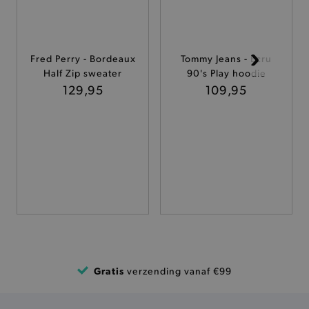
ANALYTISCHE
TARGETING
Fred Perry - Bordeaux
Tommy Jeans - Ecru
Half Zip sweater
90's Play hoodie
FUNCTIONALITEIT
129,95
109,95
Basis cookies
Analytische
Targeting
Functionaliteit
De strikt noodzakelijke cookies verbeteren jouw
smulervaring op de site en zorgen ervoor dat de
site op een correcte manier wordt verorberd. De
analytische en functionele cookies vullen hun
buikjes algemene bezoekersinformatie, maar
niet jouw identiteit.
Naam
Provider
/
Domein
Gratis
verzending vanaf €99
product-added-modal
.brooklyn.be