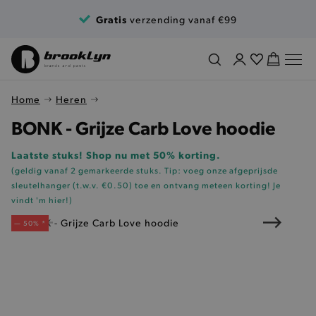
Ga naar de inhoud
Gratis
verzending vanaf €99
Home
Heren
BONK - Grijze Carb Love hoodie
Laatste stuks! Shop nu met 50% korting.
(geldig vanaf 2 gemarkeerde stuks. Tip: voeg onze
afgeprijsde
sleutelhanger (t.w.v. €0.50)
toe en ontvang meteen korting!
Je
vindt 'm hier!
)
— 50% *