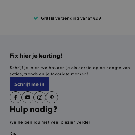
product-out-of-stock-mod
Google Privacy Poli
Gratis
verzending vanaf €99
__cf_bm
product_data_storage
Fix hier je korting!
mage-cache-sessid
mage-cache-storage-secti
Schrijf je in en we houden je als eerste op de hoogte van
invalidation
acties, trends en je favoriete merken!
Schrijf me in
AWSALBCORS
last_visited_store
Hulp nodig?
__zlcmid
We helpen jou met veel plezier verder.
mage-cache-storage