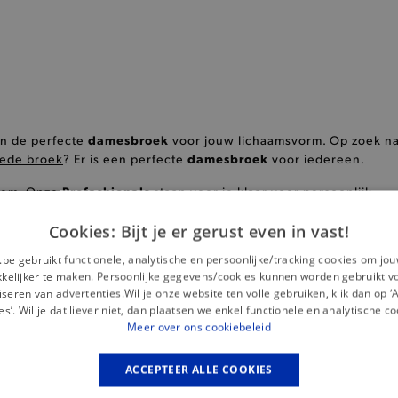
damesbroek
an de perfecte
voor jouw lichaamsvorm. Op zoek n
damesbroek
lede broek
? Er is een perfecte
voor iedereen.
Profashionals
leem. Onze
staan voor je klaar voor persoonlijk
ames als hun broekzak en linken de juiste pasvorm feilloos aan
Cookies: Bijt je er gerust even in vast!
.be gebruikt functionele, analytische en persoonlijke/tracking cookies om jo
elijker te maken. Persoonlijke gegevens/cookies kunnen worden gebruikt v
seren van advertenties.Wil je onze website ten volle gebruiken, klik dan op 
eenvoudig. Met onze tips helpen we je op weg in je zoektocht. Er
es’. Wil je dat liever niet, dan plaatsen we enkel functionele en analytische co
Meer over ons cookiebeleid
 het beste flatteert.
lt het type taille welke broek het beste bij je past.
ACCEPTEER ALLE COOKIES
 minstens even belangrijk als de pasvorm.
ille, heupen en dijen.