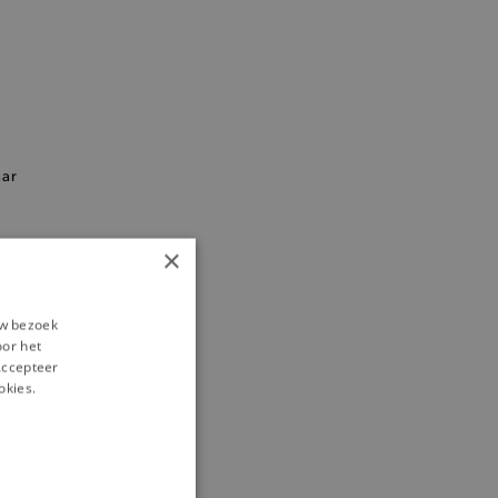
aar
×
uw bezoek
oor het
‘Accepteer
okies.