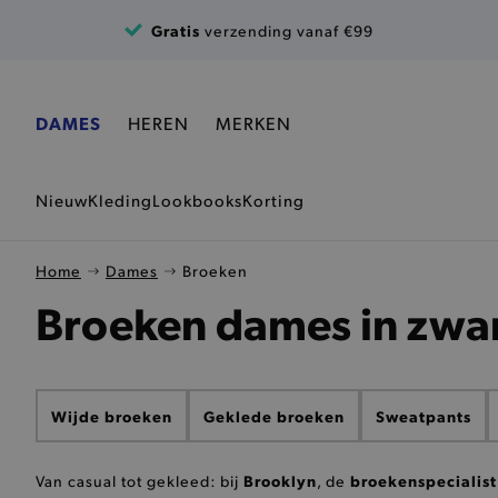
Ga naar de inhoud
Gratis
verzending vanaf €99
DAMES
HEREN
MERKEN
Nieuw
Kleding
Lookbooks
Korting
Home
Dames
Broeken
Broeken dames in zwa
Wijde broeken
Geklede broeken
Sweatpants
Brooklyn
broekenspecialist
Van casual tot gekleed: bij
, de