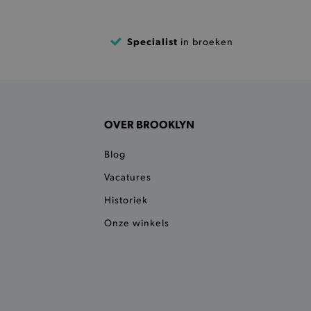
 een product te kunnen
Specialist
in broeken
 onderscheid te maken
gunstig voor de website, om
aken over het gebruik van
ervoor dat product
eüpdatet.
OVER BROOKLYN
voudigt het opslaan van
ller worden gebakken.
Blog
kkelijkt het opslaan in de
sneller laden en jouw
Vacatures
n je jouw website serveren
Historiek
okie ruikt welke server de
Onze winkels
ie detecteert wanneer de
 bezocht.
ele cookies om het
 Chat ID op te slaan en de
sters te onderscheiden.
kkelijkt het opslaan in de