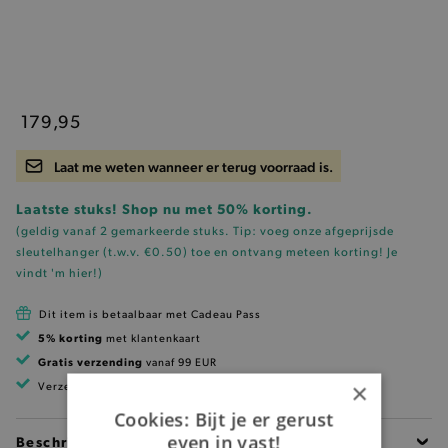
179,95
Laat me weten wanneer er terug voorraad is.
Laatste stuks! Shop nu met 50% korting.
(geldig vanaf 2 gemarkeerde stuks. Tip: voeg onze
afgeprijsde
sleutelhanger (t.w.v. €0.50)
toe en ontvang meteen korting!
Je
vindt 'm hier!
)
Dit item is betaalbaar met Cadeau Pass
5% korting
met klantenkaart
Gratis verzending
vanaf 99 EUR
×
Verzending binnen 1 à 2 werkdagen
Cookies: Bijt je er gerust
even in vast!
Beschrijving