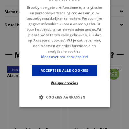
Brooklyn.be gebruikt functionele, analytische
Materiaal
en persoonlijke/tracking cookies om jouw
bezoek gemakkelijker te maken. Persoonlijke
gegevens/cookies kunnen worden gebruikt
Details
voor het personaliseren van advertenties.Wil
je onze website ten volle gebruiken, klik dan
op ‘Accepteer cookies’. Wil je dat liever niet,
dan plaatsen we enkel functionele en
analytische cookies.
Misschien is dit iets voor jou?
Meer over ons cookiebeleid
— Nieuw
ACCEPTEER ALLE COOKIES
Weiger cookies
COOKIES AANPASSEN
BASIS COOKIES
ANALYTISCHE