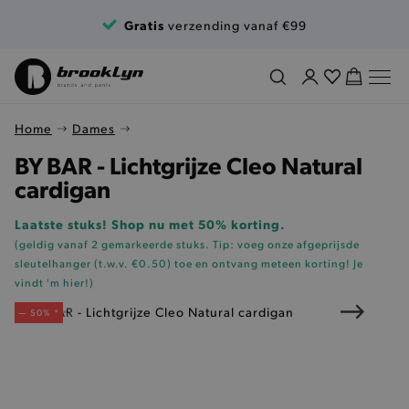
Ga naar de inhoud
Gratis
verzending vanaf €99
Home
Dames
BY BAR - Lichtgrijze Cleo Natural
cardigan
Laatste stuks! Shop nu met 50% korting.
(geldig vanaf 2 gemarkeerde stuks. Tip: voeg onze
afgeprijsde
sleutelhanger (t.w.v. €0.50)
toe en ontvang meteen korting!
Je
vindt 'm hier!
)
— 50% *