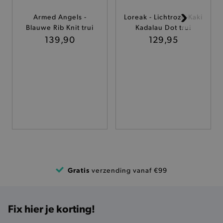
Armed Angels -
Loreak - Lichtroze-Kaki
TARGETING
Blauwe Rib Knit trui
Kadalau Dot trui
139,90
129,95
FUNCTIONALITEIT
Basis cookies
Analytische
Targeting
Functionaliteit
De strikt noodzakelijke cookies verbeteren jouw
smulervaring op de site en zorgen ervoor dat de
site op een correcte manier wordt verorberd. De
analytische en functionele cookies vullen hun
buikjes algemene bezoekersinformatie, maar
niet jouw identiteit.
Gratis
verzending vanaf €99
Naam
Provider
/
Domein
product-added-modal
.brooklyn.be
Fix hier je korting!