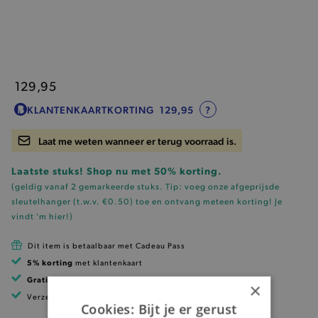
129,95
KLANTENKAARTKORTING
129,95
?
Laat me weten wanneer er terug voorraad is.
Laatste stuks! Shop nu met 50% korting.
(geldig vanaf 2 gemarkeerde stuks. Tip: voeg onze
afgeprijsde
sleutelhanger (t.w.v. €0.50)
toe en ontvang meteen korting!
Je
vindt 'm hier!
)
Dit item is betaalbaar met Cadeau Pass
5% korting
met klantenkaart
Gratis verzending
vanaf 99 EUR
×
Verzending binnen 1 à 2 werkdagen
Cookies: Bijt je er gerust