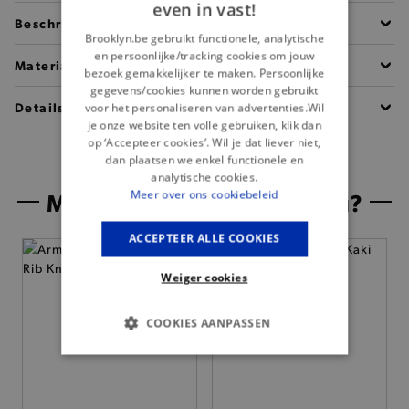
even in vast!
Beschrijving
Brooklyn.be gebruikt functionele, analytische
en persoonlijke/tracking cookies om jouw
Materiaal
bezoek gemakkelijker te maken. Persoonlijke
gegevens/cookies kunnen worden gebruikt
Details
voor het personaliseren van advertenties.Wil
je onze website ten volle gebruiken, klik dan
op ‘Accepteer cookies’. Wil je dat liever niet,
dan plaatsen we enkel functionele en
analytische cookies.
Misschien is dit iets voor jou?
Meer over ons cookiebeleid
ACCEPTEER ALLE COOKIES
— Nieuw
Weiger cookies
COOKIES AANPASSEN
BASIS COOKIES
ANALYTISCHE