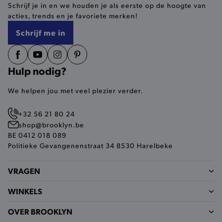
Schrijf je in en we houden je als eerste op de hoogte van
selected-val
.brooklyn.be
acties, trends en je favoriete merken!
Schrijf me in
pickupStoreVal
.brooklyn.be
Hulp nodig?
We helpen jou met veel plezier verder.
pickupAddress
.brooklyn.be
+32 56 21 80 24
Google Privacy Policy
shop@brooklyn.be
BE 0412 018 089
Politieke Gevangenenstraat 34 8530 Harelbeke
product-out-of-stock-modal
.brooklyn.be
VRAGEN
WINKELS
__cf_bm
Cloudflare Inc.
.calendly.com
OVER BROOKLYN