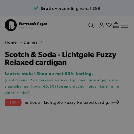
Ga naar de inhoud
Gratis
verzending vanaf €99
Home
Dames
Scotch & Soda - Lichtgele Fuzzy
Relaxed cardigan
Laatste stuks! Shop nu met 50% korting.
(geldig vanaf 2 gemarkeerde stuks. Tip: voeg onze
afgeprijsde
sleutelhanger (t.w.v. €0.50)
toe en ontvang meteen korting!
Je
vindt 'm hier!
)
— 50% *