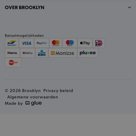
.calendly.com
OVER BROOKLYN
Betaalmogelijkheden
product_data_storage
Adobe Inc.
www.brooklyn.be
mage-cache-sessid
Adobe Inc.
www.brooklyn.be
© 2026 Brooklyn
Privacy beleid
Algemene voorwaarden
Made by
mage-cache-storage-section-
Adobe Inc.
invalidation
www.brooklyn.be