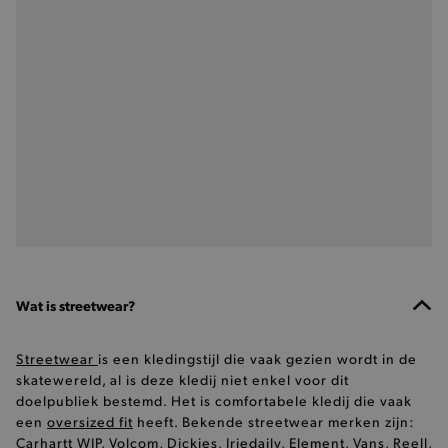
Wat is streetwear?
Streetwear
is een kledingstijl die vaak gezien wordt in de
skatewereld, al is deze kledij niet enkel voor dit
doelpubliek bestemd. Het is comfortabele kledij die vaak
een
oversized fit
heeft. Bekende streetwear merken zijn:
Carhartt WIP
,
Volcom
,
Dickies
,
Iriedaily
,
Element
,
Vans
,
Reell
,