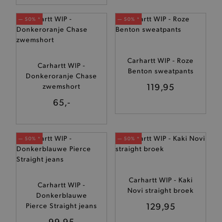
— 50% *
— 50% *
Carhartt WIP - Roze
Carhartt WIP -
Benton sweatpants
Donkeroranje Chase
119,95
zwemshort
65,-
— 50% *
— 50% *
Carhartt WIP - Kaki
Carhartt WIP -
Novi straight broek
Donkerblauwe
129,95
Pierce Straight jeans
99,95