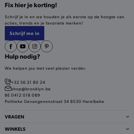
Fix hier je korting!
Schrijf je in en we houden je als eerste op de hoogte van
selected-val
.brooklyn.be
acties, trends en je favoriete merken!
Schrijf me in
pickupStoreVal
.brooklyn.be
Hulp nodig?
We helpen jou met veel plezier verder.
pickupAddress
.brooklyn.be
+32 56 21 80 24
Google Privacy Policy
shop@brooklyn.be
BE 0412 018 089
Politieke Gevangenenstraat 34 8530 Harelbeke
product-out-of-stock-modal
.brooklyn.be
VRAGEN
WINKELS
__cf_bm
Cloudflare Inc.