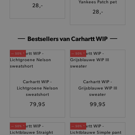
Yankees Patch pet
28,-
28,-
Bestsellers van Carhartt WIP
— 50% *
— 50% *
Carhartt WIP -
Carhartt WIP -
Lichtgroene Nelson
Grijsblauwe WIP III
sweatshort
sweater
79,95
99,95
— 50% *
— 50% *