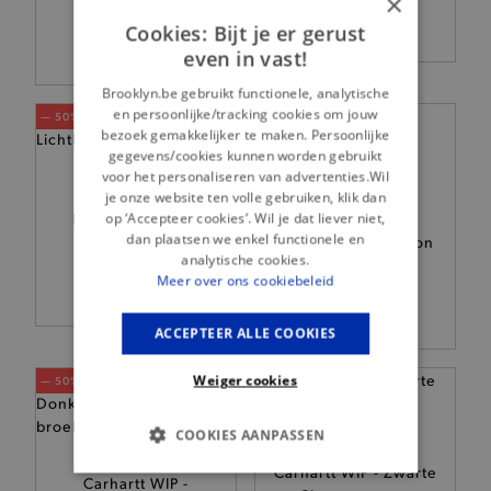
×
89,95
jacket
Cookies: Bijt je er gerust
149,95
even in vast!
Brooklyn.be gebruikt functionele, analytische
en persoonlijke/tracking cookies om jouw
— 50% *
bezoek gemakkelijker te maken. Persoonlijke
gegevens/cookies kunnen worden gebruikt
voor het personaliseren van advertenties.Wil
Carhartt WIP -
je onze website ten volle gebruiken, klik dan
op ‘Accepteer cookies’. Wil je dat liever niet,
Lichtbruine Kelly
Carhartt WIP -
dan plaatsen we enkel functionele en
hemdjas
Donkerblauw Bolton
analytische cookies.
hemd
139,95
Meer over ons cookiebeleid
89,95
ACCEPTEER ALLE COOKIES
Weiger cookies
— 50% *
COOKIES AANPASSEN
Carhartt WIP - Zwarte
BASIS COOKIES
Carhartt WIP -