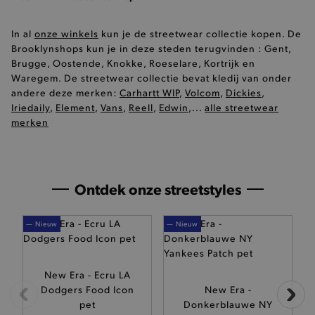
In al
onze winkels
kun je de streetwear collectie kopen. De
Brooklynshops kun je in deze steden terugvinden : Gent,
Brugge, Oostende, Knokke, Roeselare, Kortrijk en
Waregem. De streetwear collectie bevat kledij van onder
andere deze merken:
Carhartt WIP
,
Volcom
,
Dickies
,
Iriedaily
,
Element
,
Vans
,
Reell
,
Edwin
,...
alle streetwear
merken
Ontdek onze streetstyles
— Nieuw
— Nieuw
—
New Era - Ecru LA
Dodgers Food Icon
New Era -
pet
Donkerblauwe NY