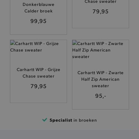
Chase sweater
Donkerblauwe
79,95
Calder broek
ANALYTISCHE
99,95
TARGETING
FUNCTIONALITEIT
Carhartt WIP - Grijze
Basis cookies
Analytische
Targeting
Carhartt WIP - Zwarte
Chase sweater
Half Zip American
Functionaliteit
79,95
sweater
De strikt noodzakelijke cookies verbeteren jouw
95,-
smulervaring op de site en zorgen ervoor dat de
site op een correcte manier wordt verorberd. De
analytische en functionele cookies vullen hun
buikjes algemene bezoekersinformatie, maar
niet jouw identiteit.
Specialist
in broeken
Naam
Provider
/
Domein
product-added-modal
.brooklyn.be