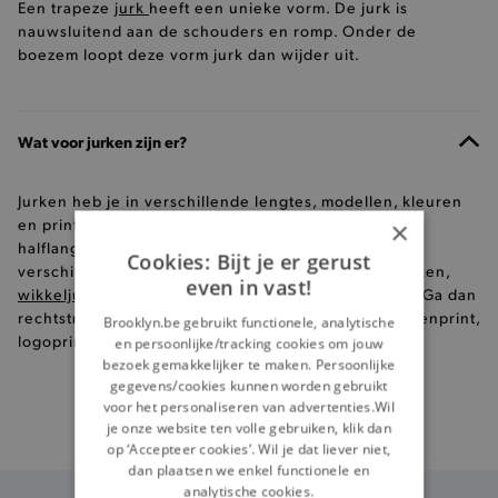
Een trapeze
jurk
heeft een unieke vorm. De jurk is
nauwsluitend aan de schouders en romp. Onder de
boezem loopt deze vorm jurk dan wijder uit.
Wat voor jurken zijn er?
Jurken heb je in verschillende lengtes, modellen, kleuren
en prints. Om te beginnen hebben we korte jurken,
×
halflange jurken en lange jurken. Daarnaast zijn er
Cookies: Bijt je er gerust
verschillende soorten zoals:
hemdjurken
, T-shirt jurken,
even in vast!
wikkeljurken
, jeansjurken,... Kies jij voor een print? Ga dan
rechtstreeks naar de
jurken met all over print
, strepenprint,
Brooklyn.be gebruikt functionele, analytische
logoprint, bloemenprint,...
en persoonlijke/tracking cookies om jouw
bezoek gemakkelijker te maken. Persoonlijke
gegevens/cookies kunnen worden gebruikt
voor het personaliseren van advertenties.Wil
je onze website ten volle gebruiken, klik dan
Specialist
in broeken
op ‘Accepteer cookies’. Wil je dat liever niet,
dan plaatsen we enkel functionele en
analytische cookies.