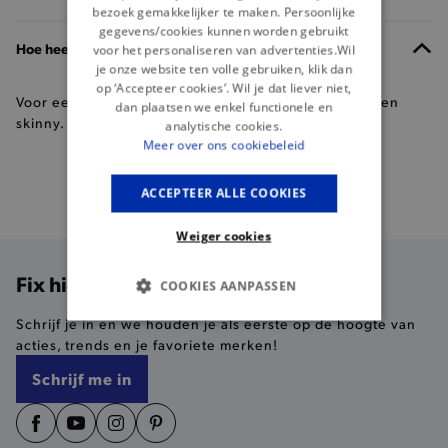
bezoek gemakkelijker te maken. Persoonlijke
gegevens/cookies kunnen worden gebruikt
Hoe heet een strakke broek?
voor het personaliseren van advertenties.Wil
je onze website ten volle gebruiken, klik dan
op ‘Accepteer cookies’. Wil je dat liever niet,
Voor een strakke broek wordt vaak verwezen naar een
dan plaatsen we enkel functionele en
skinny.
analytische cookies.
Meer over ons cookiebeleid
ACCEPTEER ALLE COOKIES
Specialist
in broeken
Weiger cookies
Fix hier je korting!
COOKIES AANPASSEN
Schrijf je in en we houden je als eerste op de hoogte van
BASIS COOKIES
acties, trends en je favoriete merken!
ANALYTISCHE
Schrijf me in
TARGETING