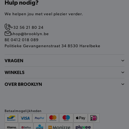
Hulp nodig?
FUNCTIONALITEIT
We helpen jou met veel plezier verder.
+32 56 21 80 24
shop@brooklyn.be
Basis cookies
Analytische
Targeting
BE 0412 018 089
Functionaliteit
Politieke Gevangenenstraat 34 8530 Harelbeke
De strikt noodzakelijke cookies verbeteren jouw
smulervaring op de site en zorgen ervoor dat de
VRAGEN
site op een correcte manier wordt verorberd. De
analytische en functionele cookies vullen hun
buikjes algemene bezoekersinformatie, maar
WINKELS
niet jouw identiteit.
OVER BROOKLYN
Naam
Provider
/
Domein
product-added-modal
.brooklyn.be
Betaalmogelijkheden
selected-val
.brooklyn.be