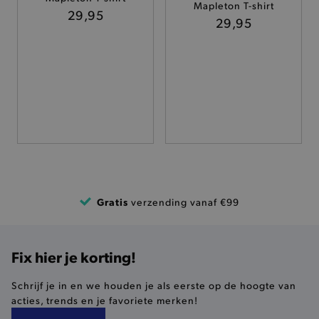
Mapleton T-shirt
TARGETING
29,95
29,95
FUNCTIONALITEIT
Basis cookies
Analytische
Targeting
Functionaliteit
De strikt noodzakelijke cookies verbeteren jouw
smulervaring op de site en zorgen ervoor dat de
site op een correcte manier wordt verorberd. De
analytische en functionele cookies vullen hun
Gratis
verzending vanaf €99
buikjes algemene bezoekersinformatie, maar
niet jouw identiteit.
Naam
Provider
/
Domein
Fix hier je korting!
product-added-modal
.brooklyn.be
Schrijf je in en we houden je als eerste op de hoogte van
acties, trends en je favoriete merken!
selected-val
.brooklyn.be