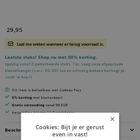
29,95
Laat me weten wanneer er terug voorraad is.
Laatste stuks! Shop nu met 50% korting.
(geldig vanaf 2 gemarkeerde stuks. Tip: voeg onze
afgeprijsde
sleutelhanger (t.w.v. €0.50)
toe en ontvang meteen korting!
Je
vindt 'm hier!
)
Dit item is betaalbaar met Cadeau Pass
5% korting
met klantenkaart
Gratis verzending
vanaf 99 EUR
Verzending binnen 1 à 2 werkdagen
×
Cookies: Bijt je er gerust
Beschrijving
even in vast!