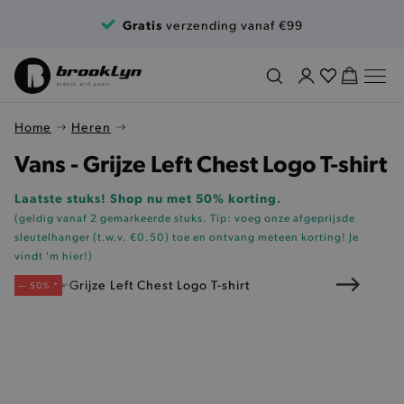
Ga naar de inhoud
Gratis
verzending vanaf €99
Home
Heren
Vans - Grijze Left Chest Logo T-shirt
Laatste stuks! Shop nu met 50% korting.
(geldig vanaf 2 gemarkeerde stuks. Tip: voeg onze
afgeprijsde
sleutelhanger (t.w.v. €0.50)
toe en ontvang meteen korting!
Je
vindt 'm hier!
)
— 50% *