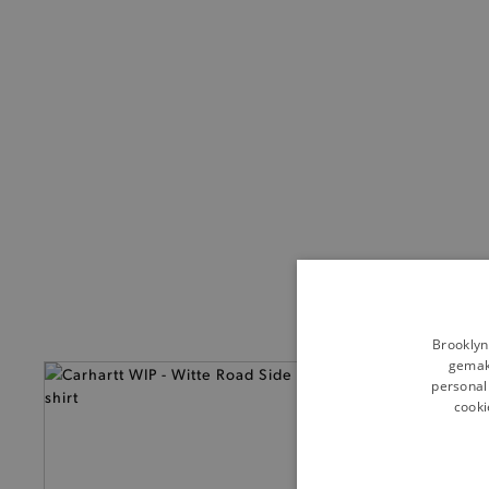
Brooklyn
gemakk
personali
cooki