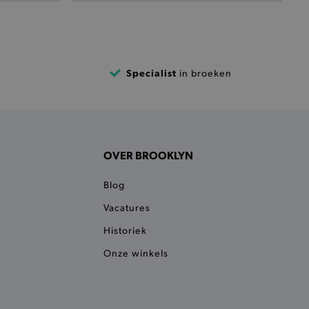
het je afhaaladres te
frekenproces.
 een product te kunnen
 onderscheid te maken
gunstig voor de website, om
Specialist
in broeken
aken over het gebruik van
ervoor dat product
eüpdatet.
voudigt het opslaan van
ller worden gebakken.
OVER BROOKLYN
kkelijkt het opslaan in de
sneller laden en jouw
Blog
Vacatures
n je jouw website serveren
okie ruikt welke server de
Historiek
ie detecteert wanneer de
Onze winkels
 bezocht.
ele cookies om het
 Chat ID op te slaan en de
sters te onderscheiden.