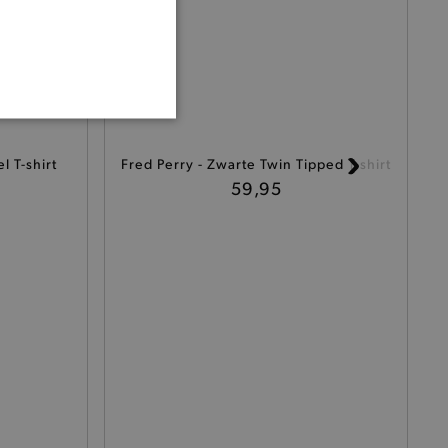
ONALITEIT
l T-shirt
Fred Perry - Zwarte Twin Tipped T-shirt
59,95
cte manier wordt verorberd.
 een product te kunnen
het je winkel van afhaling
t afrekenproces.