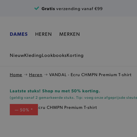
Ga naar de inhoud
Gratis
verzending vanaf €99
DAMES
HEREN
MERKEN
Nieuw
Kleding
Lookbooks
Korting
Home
Heren
VANDAL - Ecru CHMPN Premium T-shirt
Laatste stuks! Shop nu met 50% korting.
(geldig vanaf 2 gemarkeerde stuks. Tip: voeg onze
afgeprijsde sleut
— 50% *