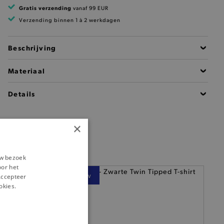
Gratis verzending
vanaf 99 EUR
Verzending binnen 1 à 2 werkdagen
Beschrijving
Materiaal
Details
×
uw bezoek
oor het
— Nieuw
‘Accepteer
okies.