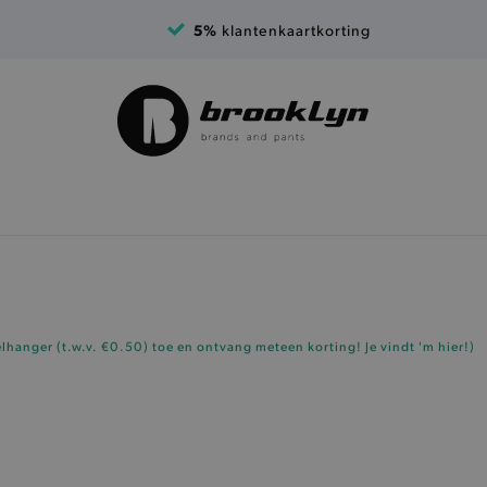
5%
klantenkaartkorting
elhanger (t.w.v. €0.50)
toe en ontvang meteen korting!
Je vindt 'm hier!
)