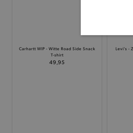
BASI
Carhartt WIP - Witte Road Side Snack
Levi's -
T-shirt
49,95
De strikt noodzakelijke coo
De analytische en functione
Naam
product-added-modal
selected-val
pickupStoreVal