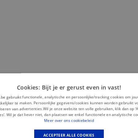
Cookies: Bijt je er gerust even in vast!
Misschien is dit iets voor jou?
.be gebruikt functionele, analytische en persoonlijke/tracking cookies om jo
elijker te maken. Persoonlijke gegevens/cookies kunnen worden gebruikt v
seren van advertenties.Wil je onze website ten volle gebruiken, klik dan op 
es’. Wil je dat liever niet, dan plaatsen we enkel functionele en analytische co
Meer over ons cookiebeleid
ACCEPTEER ALLE COOKIES