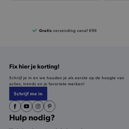
pickupAddress
product-out-of-stock-mod
Google Privacy Poli
__cf_bm
Gratis
verzending vanaf €99
product_data_storage
mage-cache-sessid
Fix hier je korting!
mage-cache-storage-secti
invalidation
Schrijf je in en we houden je als eerste op de hoogte van
acties, trends en je favoriete merken!
AWSALBCORS
Schrijf me in
last_visited_store
Hulp nodig?
__zlcmid