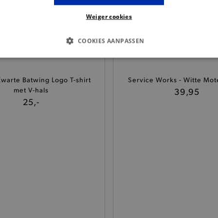
Weiger cookies
COOKIES AANPASSEN
S COOKIES
ANALYTISCHE
TARGETING
FUNCTI
 Zwarte Batwing Logo T-shirt
Service Works - Witte Mote
met V-hals
39,95
25,-
Basis cookies
Analytische
Targeting
Functionaliteit
kies verbeteren jouw smulervaring op de site en zorgen ervoor dat de site op een corre
le cookies vullen hun buikjes algemene bezoekersinformatie, maar niet jouw identiteit.
Provider
/
Domein
Vervaldatum
Omschrijving
.brooklyn.be
1 uur
Deze cookie is noodzakelijk om
selecteren.
.brooklyn.be
7 dagen
Selected shipping store
.brooklyn.be
7 dagen
Deze cookie is noodzakelijk om 
te kunnen selecteren tijdens he