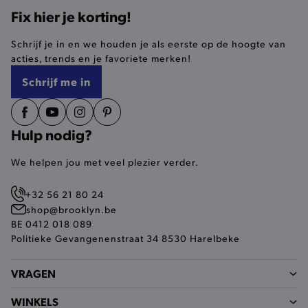
Fix hier je korting!
selected-val
.brooklyn.be
Schrijf je in en we houden je als eerste op de hoogte van
acties, trends en je favoriete merken!
pickupStoreVal
.brooklyn.be
Schrijf me in
Hulp nodig?
pickupAddress
.brooklyn.be
We helpen jou met veel plezier verder.
Google Privacy Policy
+32 56 21 80 24
shop@brooklyn.be
BE 0412 018 089
product-out-of-stock-modal
.brooklyn.be
Politieke Gevangenenstraat 34 8530 Harelbeke
VRAGEN
__cf_bm
Cloudflare Inc.
.calendly.com
WINKELS