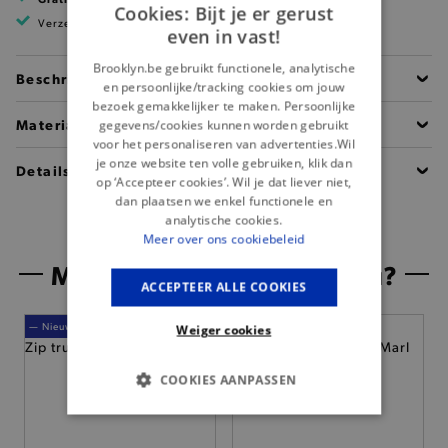
Cookies: Bijt je er gerust
Verzending binnen 1 à 2 werkdagen
even in vast!
Brooklyn.be gebruikt functionele, analytische
Beschrijving
en persoonlijke/tracking cookies om jouw
bezoek gemakkelijker te maken. Persoonlijke
Materiaal
gegevens/cookies kunnen worden gebruikt
voor het personaliseren van advertenties.Wil
je onze website ten volle gebruiken, klik dan
Details
op ‘Accepteer cookies’. Wil je dat liever niet,
dan plaatsen we enkel functionele en
analytische cookies.
Meer over ons cookiebeleid
Misschien is dit iets voor jou?
ACCEPTEER ALLE COOKIES
— Nieuw
— 50% *
Weiger cookies
COOKIES AANPASSEN
BASIS COOKIES