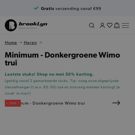
Ga naar de inhoud
Gratis
verzending vanaf €99
Home
Heren
Minimum - Donkergroene Wimo
trui
Laatste stuks! Shop nu met 50% korting.
(geldig vanaf 2 gemarkeerde stuks. Tip: voeg onze
afgeprijsde
sleutelhanger (t.w.v. €0.50)
toe en ontvang meteen korting!
Je
vindt 'm hier!
)
— 50% *