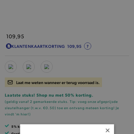
109,95
KLANTENKAARTKORTING
109,95
?
Laat me weten wanneer er terug voorraad is.
Laatste stuks! Shop nu met 50% korting.
(geldig vanaf 2 gemarkeerde stuks. Tip: voeg onze
afgeprijsde
sleutelhanger (t.w.v. €0.50)
toe en ontvang meteen korting!
Je
vindt 'm hier!
)
5% korting
met klantenkaart
×
Gratis verzending
vanaf 99 EUR