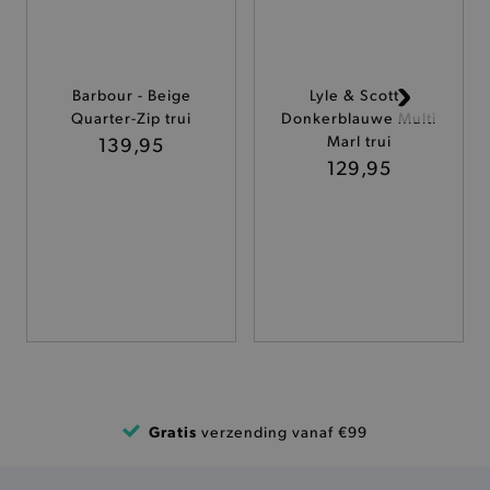
ANALYTISCHE
TARGETING
Barbour - Beige
Lyle & Scott -
Quarter-Zip trui
Donkerblauwe Multi
FUNCTIONALITEIT
139,95
Marl trui
129,95
Basis cookies
Analytische
Targeting
Functionaliteit
De strikt noodzakelijke cookies verbeteren jouw
smulervaring op de site en zorgen ervoor dat de
site op een correcte manier wordt verorberd. De
analytische en functionele cookies vullen hun
buikjes algemene bezoekersinformatie, maar
niet jouw identiteit.
Naam
Provider
/
Domein
Gratis
verzending vanaf €99
product-added-modal
.brooklyn.be