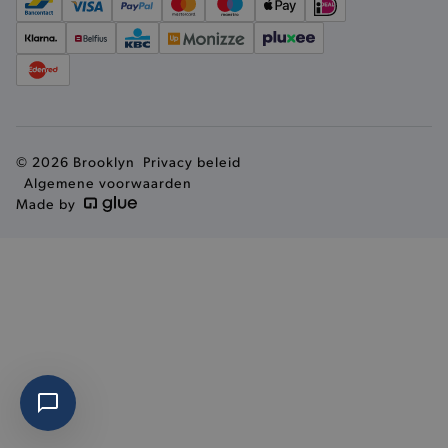
AWSALBCORS
Amazon.com Inc.
widget-
mediator.zopim.com
© 2026 Brooklyn
Privacy beleid
Algemene voorwaarden
Made by
last_visited_store
.www.brooklyn.be
__zlcmid
Zendesk Inc.
.brooklyn.be