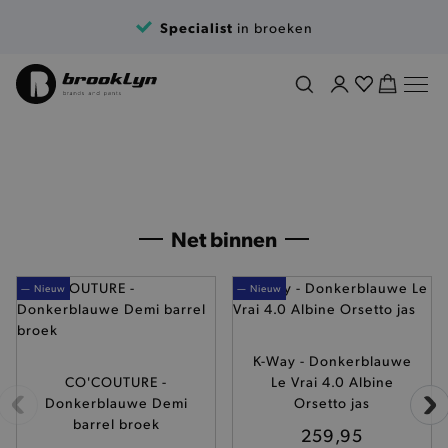
Specialist
in broeken
Nieuwe collectie
Nieuwe collectie
Dames
Heren
Nieuw merk
Ontdek selectie
Shop the look
Shop denim
Download nu
Arsène & les
Rugzakken en
Back to school
Nieuwe jeansfits
Nieuwe levering
Jouw voordeel op
Pipelettes
tassen
Barbour
zak
Net binnen
— Nieuw
— Nieuw
K-Way - Donkerblauwe
CO'COUTURE -
Le Vrai 4.0 Albine
Donkerblauwe Demi
Orsetto jas
barrel broek
259,95