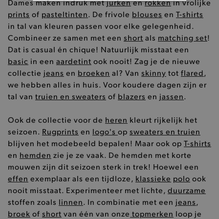
Dames maken indruk met
jurken
en
rokken
in vrolijke
BASIS COOKIES
prints
of
pasteltinten
. De frivole
blouses
en
T-shirts
in tal van kleuren passen voor elke gelegenheid.
ANALYTISCHE
Combineer ze samen met een
short
als
matching set
!
Dat is casual én chique! Natuurlijk misstaat een
TARGETING
basic
in een
aardetint
ook nooit! Zag je de nieuwe
collectie
jeans
en
broeken
al? Van
skinny
tot
flared
,
FUNCTIONALITEIT
we hebben alles in huis. Voor koudere dagen zijn er
tal van
truien en sweaters
of
blazers
en
jassen
.
Ook de collectie voor de
heren
kleurt rijkelijk het
Basis cookies
Analytische
Targeting
seizoen.
Rugprints
en
logo's
op
sweaters en truien
Functionaliteit
blijven het modebeeld bepalen! Maar ook op
T-shirts
De strikt noodzakelijke cookies verbeteren jouw
en
hemden
zie je ze vaak. De hemden met korte
smulervaring op de site en zorgen ervoor dat de
mouwen zijn dit seizoen sterk in trek! Hoewel een
site op een correcte manier wordt verorberd. De
analytische en functionele cookies vullen hun
effen
exemplaar als een tijdloze,
klassieke
polo
ook
buikjes algemene bezoekersinformatie, maar
nooit misstaat. Experimenteer met lichte,
duurzame
niet jouw identiteit.
stoffen zoals
linnen
. In combinatie met een
jeans
,
Naam
Provider
/
Domein
broek
of
short
van één van onze
topmerken
loop je