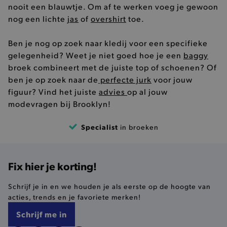
product-added-modal
.brooklyn.be
nooit een blauwtje. Om af te werken voeg je gewoon
nog een lichte
jas
of
overshirt
toe.
Ben je nog op zoek naar kledij voor een specifieke
selected-val
.brooklyn.be
gelegenheid? Weet je niet goed hoe je een
baggy
pickupStoreVal
.brooklyn.be
broek combineert met de juiste top of schoenen? Of
ben je op zoek naar de
perfecte jurk
voor jouw
figuur? Vind het juiste
advies
op al jouw
modevragen bij Brooklyn!
Specialist
in broeken
pickupAddress
.brooklyn.be
Google Privacy Policy
Fix hier je korting!
Schrijf je in en we houden je als eerste op de hoogte van
product-out-of-stock-modal
.brooklyn.be
acties, trends en je favoriete merken!
Schrijf me in