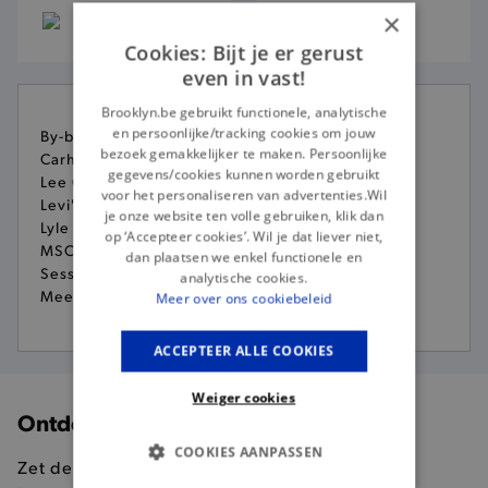
×
Cookies: Bijt je er gerust
even in vast!
Brooklyn.be gebruikt functionele, analytische
en persoonlijke/tracking cookies om jouw
By-bar
bezoek gemakkelijker te maken. Persoonlijke
Carhartt WIP
gegevens/cookies kunnen worden gebruikt
Lee Cooper
voor het personaliseren van advertenties.Wil
Levi's
je onze website ten volle gebruiken, klik dan
Lyle and Scott
op ‘Accepteer cookies’. Wil je dat liever niet,
MSCH Copenhagen
dan plaatsen we enkel functionele en
Sessun
analytische cookies.
Meer merken
Meer over ons cookiebeleid
ACCEPTEER ALLE COOKIES
Weiger cookies
Ontdek onze collectie
COOKIES AANPASSEN
Zet de bloemetjes buiten in de mooiste looks.