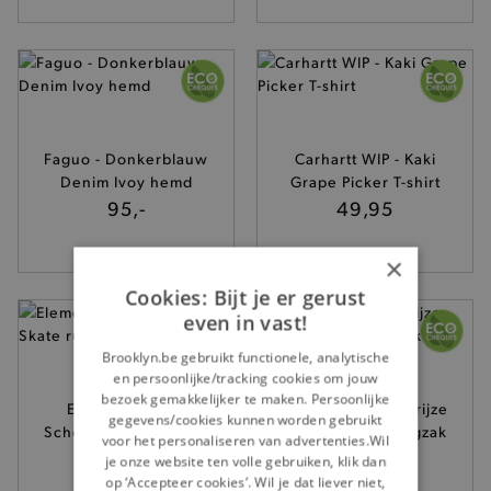
Faguo - Donkerblauw
Carhartt WIP - Kaki
Denim Ivoy hemd
Grape Picker T-shirt
95,-
49,95
×
Cookies: Bijt je er gerust
even in vast!
Brooklyn.be gebruikt functionele, analytische
en persoonlijke/tracking cookies om jouw
bezoek gemakkelijker te maken. Persoonlijke
Element - Beige
Element - Groengrijze
gegevens/cookies kunnen worden gebruikt
Scheme Skate rugzak
Scheme Skate rugzak
voor het personaliseren van advertenties.Wil
85,-
85,-
je onze website ten volle gebruiken, klik dan
op ‘Accepteer cookies’. Wil je dat liever niet,