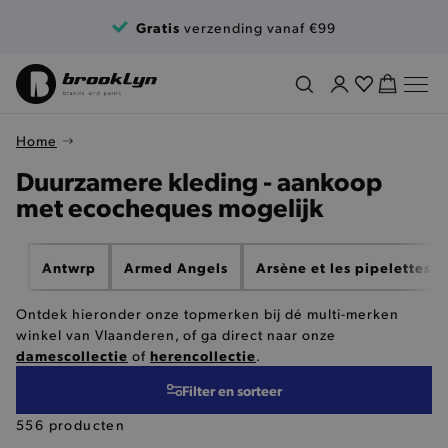
Ga naar de inhoud
Gratis
verzending vanaf €99
Home
Duurzamere kleding - aankoop
met ecocheques mogelijk
Antwrp
Armed Angels
Arsène et les pipelettes
Ontdek hieronder onze topmerken bij dé multi-merken
winkel van Vlaanderen, of ga direct naar onze
damescollectie
herencollectie
of
.
Filter en sorteer
556 producten