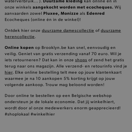
Duurzame kleding
waterverbruik... ).
kan online én in
aangekocht worden met ecocheques.
onze winkels
Wij
_tt_enable_cookie
.brooklyn.be
IDE
1 jaar
Deze coo
Google LLC
ingesteld
.doubleclick.net
Pluxee, Monizze
Edenred
aanvaarden zowel
als
__kla_id
1
Klaviyo Inc.
Doublecli
Ecocheques (online én in de winkel)!
www.brooklyn.be
informati
hoe de e
de websit
Ontdek hier onze
duurzame damescollectie
of
duurzame
en over 
herencollectie
.
_conv_s
.brooklyn.be
19 
advertent
eindgebru
gezien vo
Online kopen
op Brooklyn.be kan snel, eenvoudig en
genoemd
veilig. Geniet van gratis verzending vanaf 70 euro. Wil je
bezocht.
iets retourneren? Dat kan in onze
shops
of zend het gratis
_pin_unauth
12 maanden
Een cook
Pinterest Inc.
terug naar ons magazijn. Alle verzend- en retourinfo vind je
4 dagen
door Pin
.brooklyn.be
consumpti
hier
. Elke online bestelling telt mee op jouw klantenkaart
MSPTC
Microsoft
houden d
waarmee je na 10 aankopen 5% korting krijgt op jouw
.bing.com
geïdentifi
volgende aankoop. Trouw mag beloond worden!
ar_debug
MUID
.pinterest.com
1 jaar
Deze coo
Microsoft
unieke i
Corporation
Door online te bestellen op een Belgische webshop
wordt ge
_ttp
.tiktok.com
3 
.bing.com
Microsoft
ondersteun je de lokale economie. Dat jij winkelhiert,
aangenom
_conv_v
.brooklyn.be
6 m
wordt door al onze medewerkers enorm geapprecieerd!
synchron
verschill
#shoplokaal #winkelhier
Microsof
waardoor
hun krui
achterlat