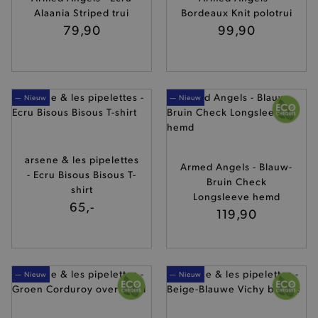
Alaania Striped trui
Bordeaux Knit polotrui
79,90
99,90
— Nieuw
— Nieuw
arsene & les pipelettes
Armed Angels - Blauw-
- Ecru Bisous Bisous T-
Bruin Check
shirt
Longsleeve hemd
65,-
119,90
— Nieuw
— Nieuw