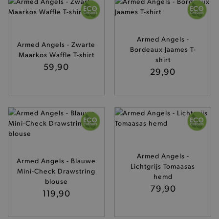
recently_compared_product
Adobe Inc.
www.brooklyn.be
Armed Angels -
Armed Angels - Zwarte
Bordeaux Jaames T-
Maarkos Waffle T-shirt
shirt
mage-messages
Adobe Inc.
59,90
www.brooklyn.be
29,90
CookieScriptConsent
CookieScript
www.brooklyn.be
Armed Angels -
Armed Angels - Blauwe
Lichtgrijs Tomaasas
Mini-Check Drawstring
hemd
blouse
79,90
119,90
recently_compared_product_previous
Adobe Inc.
www.brooklyn.be