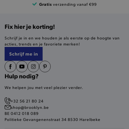
Gratis
verzending vanaf €99
_gcl_au
3 maanden
Verrukkel
Google LLC
die word
.brooklyn.be
door Goo
om te ex
met de ef
_ga_HTMWWR621C
.brooklyn.be
1
Fix hier je korting!
advertent
_fbp
2 maanden
Cookie d
Meta Platform
29 dagen
lust om e
Schrijf je in en we houden je als eerste op de hoogte van
Inc.
adverten
.brooklyn.be
acties, trends en je favoriete merken!
te levere
in real t
Schrijf me in
van
derden/a
_pinterest_ct_ua
1 jaar
Een Pinte
Pinterest Inc.
die de c
.ct.pinterest.com
van hun s
Hulp nodig?
bijhoudt.
We helpen jou met veel plezier verder.
+32 56 21 80 24
shop@brooklyn.be
BE 0412 018 089
Politieke Gevangenenstraat 34 8530 Harelbeke