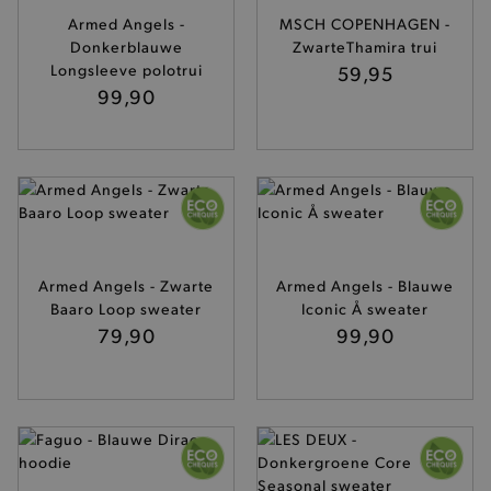
Armed Angels -
MSCH COPENHAGEN -
Donkerblauwe
ZwarteThamira trui
Longsleeve polotrui
59,95
mage-cache-sessid
Adobe Inc.
www.brooklyn.be
99,90
mage-cache-storage-section-
Adobe Inc.
invalidation
www.brooklyn.be
Armed Angels - Zwarte
Armed Angels - Blauwe
Baaro Loop sweater
Iconic Å sweater
79,90
99,90
AWSALBCORS
Amazon.com Inc.
widget-
mediator.zopim.com