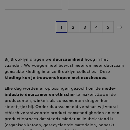
mst_related_session_id
www.brooklyn.be
Pagina
1
2
3
4
5
U lees momenteel pagina
Pagina
Pagina
Pagina
Pagina
Pagi
Provider
/
Naam
Vervaldatum
Omschrijving
Naam
Domein
Provider
/
Domein
Ver
Provider
/
Naam
Vervaldatum
Omschrij
duurzaamheid
Bij Brooklyn dragen we
hoog in het
_ttp
_cfuvid
.calendly.com
.brooklyn.be
Sessie
Deze cookie wordt
Domein
gebruikt voor het
vaandel. We voegen heel bewust meer en meer duurzaam
bijhouden van
wp_ga4_customerGroup
.www.boutiquedescorsets.com
12 
test_cookie
15 minuten
Deze coo
Google LLC
gemaakte kleding in onze Brooklyn collecties. Deze
gebruikers
.www.brooklyn.be
4
geplaatst
.doubleclick.net
gedurende sessies
DoubleCl
kleding kun je trouwens kopen met ecocheques
.
om de
_ga
1
Google LLC
(eigendo
gebruikerservaring
.brooklyn.be
Google) 
te optimaliseren
mode-
Elke dag worden er oplossingen gezocht om de
bepalen 
door de
browser 
industrie duurzamer en ethischer
te maken. Zowel de
consistentie van
websiteb
de sessies te
producenten, winkels als consumenten dragen hun
cookies 
behouden en
steent(-tje) bij. Onder duurzaamheid verstaan wij vooral
persoonlijke
section_data_ids
1 dag
Deze cook
Adobe Inc.
diensten te
ethisch verantwoorde productieomstandigheden en een
specifiek
www.brooklyn.be
verlenen.
van de
productieproces dat steeds minder milieubelastend is
cookiemo
(organisch katoen, gerecycleerde materialen, beperkt
zoals hu
verlanglij