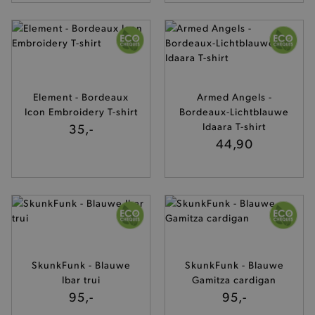
Element - Bordeaux
Armed Angels -
Icon Embroidery T-shirt
Bordeaux-Lichtblauwe
35,-
Idaara T-shirt
44,90
private_content_version
Adobe Inc.
www.brooklyn.be
SkunkFunk - Blauwe
SkunkFunk - Blauwe
Ibar trui
Gamitza cardigan
95,-
95,-