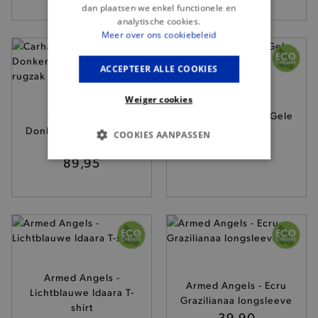
dan plaatsen we enkel functionele en
analytische cookies.
Meer over ons cookiebeleid
ACCEPTEER ALLE COOKIES
Weiger cookies
Carhartt WIP -
SkunkFunk - Ecru-Gele
Donkergroene Kickflip
Kerezi trui
COOKIES AANPASSEN
rugzak
109,95
89,95
BASIS COOKIES
ANALYTISCHE
TARGETING
FUNCTIONALITEIT
Armed Angels -
Armed Angels - Ecru
Lichtblauwe Idaara T-
Grazilianaa longsleeve
shirt
39,90