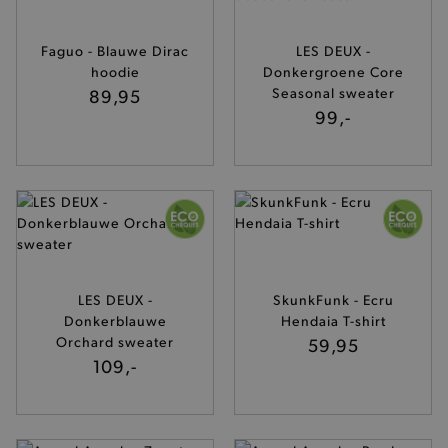
Faguo - Blauwe Dirac
LES DEUX -
last_visited_store
.www.brooklyn.be
hoodie
Donkergroene Core
89,95
Seasonal sweater
99,-
__zlcmid
Zendesk Inc.
.brooklyn.be
LES DEUX -
SkunkFunk - Ecru
Donkerblauwe
Hendaia T-shirt
mage-cache-storage
Adobe Inc.
Orchard sweater
59,95
www.brooklyn.be
109,-