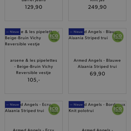
129,90
249,90
— Nieuw
— Nieuw
arsene & les pipelettes
Armed Angels - Blauwe
- Beige-Bruin Vichy
Alaania Striped trui
Reversible vestje
69,90
105,-
— Nieuw
— Nieuw
Armed Angels - Ecru
Armed Angels -