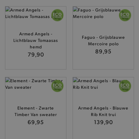
form_key
Adobe Inc.
.www.brooklyn.be
Armed Angels -
Faguo - Grijsblauwe
Lichtblauw Tomaasas
Mercoire polo
hemd
recently_viewed_product
Adobe Inc.
89,95
79,90
www.brooklyn.be
recently_viewed_product_previous
Adobe Inc.
www.brooklyn.be
Element - Zwarte
Armed Angels - Blauwe
PHPSESSID
PHP.net
Timber Van sweater
Rib Knit trui
.www.brooklyn.be
69,95
139,90