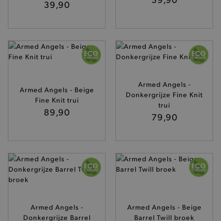
39,90
Basis cookies
Analytische
Targeting
Functionaliteit
De strikt noodzakelijke cookies verbeteren jouw
smulervaring op de site en zorgen ervoor dat de
site op een correcte manier wordt verorberd. De
analytische en functionele cookies vullen hun
buikjes algemene bezoekersinformatie, maar
niet jouw identiteit.
Armed Angels -
Armed Angels - Beige
Donkergrijze Fine Knit
Naam
Provider
/
Domein
Fine Knit trui
trui
89,90
product-added-modal
.brooklyn.be
79,90
selected-val
.brooklyn.be
pickupStoreVal
.brooklyn.be
Armed Angels -
Armed Angels - Beige
Donkergrijze Barrel
Barrel Twill broek