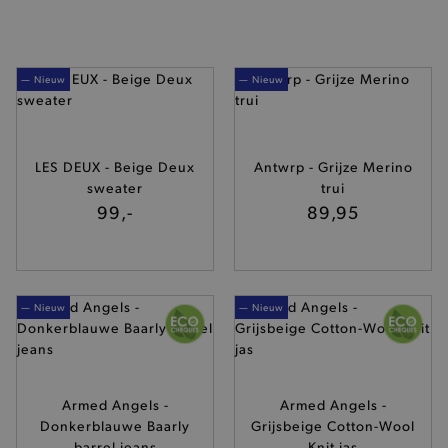
— Nieuw
— Nieuw
LES DEUX - Beige Deux
Antwrp - Grijze Merino
sweater
trui
99,-
89,95
— Nieuw
— Nieuw
Armed Angels -
Armed Angels -
Donkerblauwe Baarly
Grijsbeige Cotton-Wool
barrel jeans
Knit jas