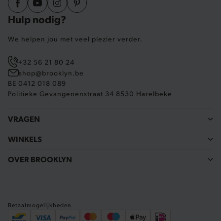
Hulp nodig?
product_data_storage
Adobe Inc.
www.brooklyn.be
We helpen jou met veel plezier verder.
+32 56 21 80 24
shop@brooklyn.be
BE 0412 018 089
mage-cache-sessid
Adobe Inc.
Politieke Gevangenenstraat 34 8530 Harelbeke
www.brooklyn.be
VRAGEN
WINKELS
mage-cache-storage-section-
Adobe Inc.
invalidation
www.brooklyn.be
OVER BROOKLYN
Betaalmogelijkheden
AWSALBCORS
Amazon.com Inc.