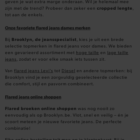
geven je wat extra marge onderaan. Wil je helemaal mee
cropped lengte
zijn met de trend? Probeer dan zeker een
,
FUNCTIONALITEIT
tot aan de enkels.
Onze favoriete flared jeans dames merken
Brooklyn, de jeansspecialist
Bij
, kies je uit een brede
Basis cookies
Analytische
Targeting
selectie topmerken in flared jeans voor dames. We bieden
Functionaliteit
een gevarieerd assortiment met
hoge taille
en
lage taille
jeans
, zodat er voor elke smaak iets tussen zit.
De strikt noodzakelijke cookies verbeteren jouw
smulervaring op de site en zorgen ervoor dat de
Van
flared jeans Levi’s
tot
Diesel
en andere topmerken: bij
site op een correcte manier wordt verorberd. De
analytische en functionele cookies vullen hun
Brooklyn vind je een zorgvuldig geselecteerde collectie
buikjes algemene bezoekersinformatie, maar
die comfort, stijl en pasvorm combineert.
niet jouw identiteit.
Naam
Provider
/
Domein
Flared jeans online shoppen
product-added-modal
.brooklyn.be
Flared broeken online shoppen
was nog nooit zo
eenvoudig als op Brooklyn.be. Vlot, snel en veilig – én je
scoort meteen je nieuwe favoriete jeans. De perfecte
combinatie!
selected-val
.brooklyn.be
Elke online bestelling telt mee op je klantenkaart. Bij je