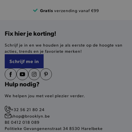
product-added-modal
.brooklyn.be
Gratis
verzending vanaf €99
selected-val
.brooklyn.be
Fix hier je korting!
pickupStoreVal
.brooklyn.be
Schrijf je in en we houden je als eerste op de hoogte van
acties, trends en je favoriete merken!
Schrijf me in
pickupAddress
.brooklyn.be
Hulp nodig?
Google Privacy Policy
We helpen jou met veel plezier verder.
+32 56 21 80 24
product-out-of-stock-modal
.brooklyn.be
shop@brooklyn.be
BE 0412 018 089
Politieke Gevangenenstraat 34 8530 Harelbeke