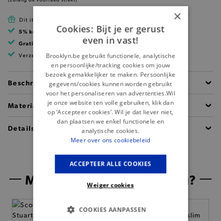
×
Dit item is betaalbaar met Cadeau Pass
Cookies: Bijt je er gerust
5% korting
met klantenkaart
even in vast!
Gratis verzending
vanaf 99 EUR
Brooklyn.be gebruikt functionele, analytische
Verzending binnen 1 à 2 werkdagen
en persoonlijke/tracking cookies om jouw
bezoek gemakkelijker te maken. Persoonlijke
Beschrijving
gegevens/cookies kunnen worden gebruikt
voor het personaliseren van advertenties.Wil
je onze website ten volle gebruiken, klik dan
Materiaal
op ‘Accepteer cookies’. Wil je dat liever niet,
dan plaatsen we enkel functionele en
Details
analytische cookies.
Meer over ons cookiebeleid
ACCEPTEER ALLE COOKIES
Misschien is dit iets voor jou?
Weiger cookies
COOKIES AANPASSEN