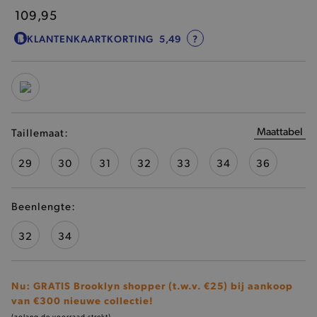
109,95
KLANTENKAARTKORTING
5,49
?
Maattabel
Taillemaat:
29
30
31
32
33
34
36
Beenlengte:
32
34
Nu: GRATIS Brooklyn shopper (t.w.v. €25) bij aankoop
van €300 nieuwe collectie!
(zolang de voorraad strekt)