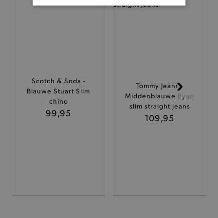
BASIS COOKIES
ANALYTISCHE
TARGETING
FUNCTIONALITEIT
Scotch & Soda -
Tommy Jeans -
Blauwe Stuart Slim
Middenblauwe Ryan
chino
slim straight jeans
99,95
109,95
Basis cookies
Analytische
Targeting
Functionaliteit
De strikt noodzakelijke cookies verbeteren jouw
smulervaring op de site en zorgen ervoor dat de
site op een correcte manier wordt verorberd. De
analytische en functionele cookies vullen hun
buikjes algemene bezoekersinformatie, maar
niet jouw identiteit.
Naam
Provider
/
Domein