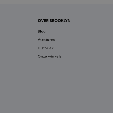
n je jouw website serveren
okie ruikt welke server de
ie detecteert wanneer de
OVER BROOKLYN
 bezocht.
ele cookies om het
 Chat ID op te slaan en de
Blog
sters te onderscheiden.
Vacatures
kkelijkt het opslaan in de
sneller laden en jouw
Historiek
e recent vergeleken
Onze winkels
ekendoos.
ror berichten en meldingen
r de Cookie-Script.com-
n van bezoekers te
an Cookie-Script.com is
ken.
et vorige geproefde
t opslaan in de
sneller laden en jouw