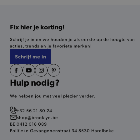
AWSALBCORS
last_visited_store
Fix hier je korting!
__zlcmid
Schrijf je in en we houden je als eerste op de hoogte van
acties, trends en je favoriete merken!
mage-cache-storage
Schrijf me in
recently_compared_produ
Hulp nodig?
mage-messages
We helpen jou met veel plezier verder.
CookieScriptConsent
+32 56 21 80 24
shop@brooklyn.be
recently_compared_produ
BE 0412 018 089
Politieke Gevangenenstraat 34 8530 Harelbeke
form_key