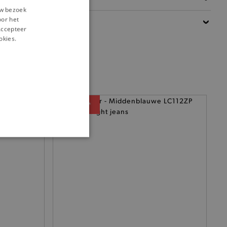
uw bezoek
oor het
Details
‘Accepteer
okies.
— 50% *
ONALITEIT
cte manier wordt verorberd.