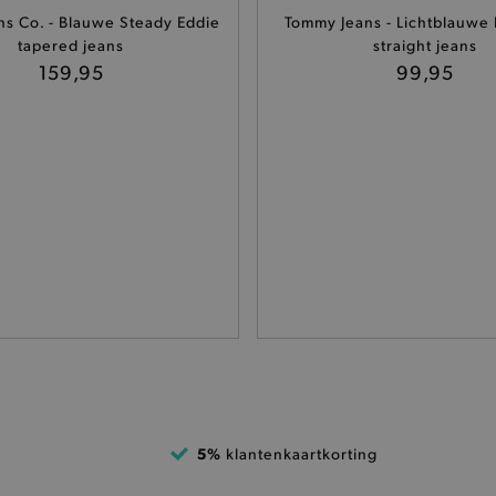
Provider
/
Domein
Vervaldatum
Omschrijving
ns Co. - Blauwe Steady Eddie
Tommy Jeans - Lichtblauwe 
.brooklyn.be
1 uur
Deze cookie is noodzakelijk om
tapered jeans
straight jeans
selecteren.
159,95
99,95
.brooklyn.be
7 dagen
Selected shipping store
.brooklyn.be
7 dagen
Deze cookie is noodzakelijk om 
te kunnen selecteren tijdens he
.brooklyn.be
7 dagen
Deze cookie is noodzakelijk om 
kunnen selecteren tijdens het a
al
.brooklyn.be
1 uur
Deze cookie is noodzakelijk om
selecteren.
cy
30 minuten
Deze cookie wordt gebruikt om
Cloudflare Inc.
tussen mensen en bots. Dit is 
.calendly.com
geldige rapporten te kunnen m
hun website.
1 dag
Deze functionele cookie zorgt 
Adobe Inc.
informatie wordt verteerd en g
www.brooklyn.be
1 dag
Deze functionele cookie vereen
Adobe Inc.
recepten zodat de pagina’s sne
www.brooklyn.be
on-
1 dag
Deze functionele cookie vergema
Adobe Inc.
5%
klantenkaartkorting
koekjestrommel zodat pagina’s 
www.brooklyn.be
smulfestijn vlotter verloopt.