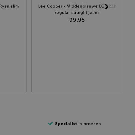
Ryan slim
Lee Cooper - Middenblauwe LC112ZP
 een product te kunnen
regular straight jeans
99,95
het je winkel van afhaling
t afrekenproces.
het je afhaaladres te
frekenproces.
 een product te kunnen
 onderscheid te maken
gunstig voor de website, om
aken over het gebruik van
ervoor dat product
eüpdatet.
voudigt het opslaan van
ller worden gebakken.
kkelijkt het opslaan in de
Specialist
in broeken
sneller laden en jouw