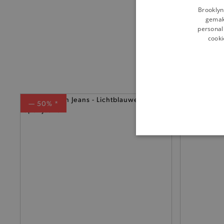
Brooklyn
gemakk
personali
cooki
— 50% *
BASI
De strikt noodzakelijke coo
De analytische en functione