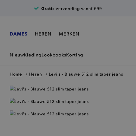
Ga naar de inhoud
Gratis
verzending vanaf €99
DAMES
HEREN
MERKEN
Nieuw
Kleding
Lookbooks
Korting
Home
Heren
Levi's - Blauwe 512 slim taper jeans