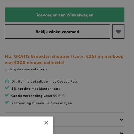
Toevoegen aan Winkelwagen
Bekijk winkelvoorraad
Nu: GRATIS Brooklyn shopper (t.w.v. €25) bij aankoop
van €300 nieuwe collectie!
(zolang de voorraad strekt)
Dit item is betaalbaar met Cadeau Pass
5% korting
met klantenkaart
Gratis verzending
vanaf 99 EUR
Verzending binnen 1 à 2 werkdagen
Beschrijving
×
Materiaal