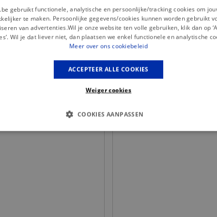
.be gebruikt functionele, analytische en persoonlijke/tracking cookies om jo
elijker te maken. Persoonlijke gegevens/cookies kunnen worden gebruikt v
seren van advertenties.Wil je onze website ten volle gebruiken, klik dan op 
es’. Wil je dat liever niet, dan plaatsen we enkel functionele en analytische co
Meer over ons cookiebeleid
Misschien is dit iets voor jou?
ACCEPTEER ALLE COOKIES
Weiger cookies
COOKIES AANPASSEN
S COOKIES
ANALYTISCHE
TARGETING
FUNCTI
Basis cookies
Analytische
Targeting
Functionaliteit
kies verbeteren jouw smulervaring op de site en zorgen ervoor dat de site op een corre
le cookies vullen hun buikjes algemene bezoekersinformatie, maar niet jouw identiteit.