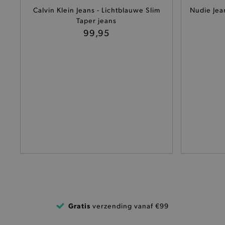
Naam
Calvin Klein Jeans - Lichtblauwe Slim
Nudie Jea
product-added-modal
Taper jeans
99,95
selected-val
pickupStoreVal
pickupAddress
product-out-of-stock-mod
Google Privacy Poli
__cf_bm
product_data_storage
mage-cache-sessid
mage-cache-storage-secti
Gratis
verzending vanaf €99
invalidation