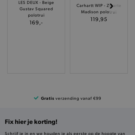
LES DEUX - Beige
Carhartt WIP - Zwarte
Gustav Squared
TARGETING
Madison polotrui
polotrui
119,95
169,-
FUNCTIONALITEIT
Basis cookies
Analytische
Targeting
Functionaliteit
De strikt noodzakelijke cookies verbeteren jouw
smulervaring op de site en zorgen ervoor dat de
site op een correcte manier wordt verorberd. De
analytische en functionele cookies vullen hun
buikjes algemene bezoekersinformatie, maar
niet jouw identiteit.
Gratis
verzending vanaf €99
Naam
Provider
/
Domein
product-added-modal
.brooklyn.be
Fix hier je korting!
Schrijf je in en we houden je als eerste op de hoogte van