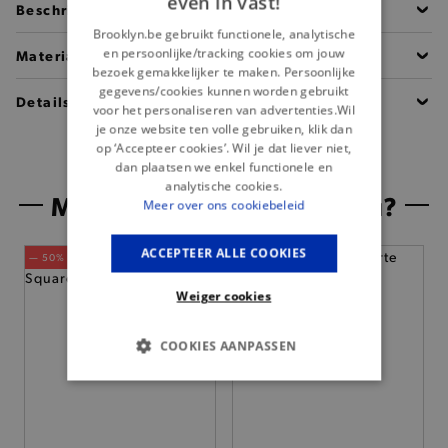
even in vast!
Beschrijving
Brooklyn.be gebruikt functionele, analytische
en persoonlijke/tracking cookies om jouw
Materiaal
bezoek gemakkelijker te maken. Persoonlijke
gegevens/cookies kunnen worden gebruikt
Details
voor het personaliseren van advertenties.Wil
je onze website ten volle gebruiken, klik dan
op ‘Accepteer cookies’. Wil je dat liever niet,
dan plaatsen we enkel functionele en
analytische cookies.
Misschien is dit iets voor jou?
Meer over ons cookiebeleid
ACCEPTEER ALLE COOKIES
— 50% *
Weiger cookies
COOKIES AANPASSEN
BASIS COOKIES
ANALYTISCHE