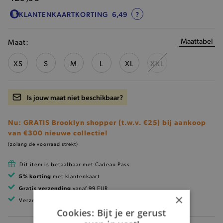
KLANTENKAARTKORTING
6,49
?
Maattabel
Maat:
XS
S
M
L
XL
XXL
Is jouw maat niet beschikbaar?
Nu: GRATIS Brooklyn shopper (t.w.v. €25) bij aankoop
van €300 nieuwe collectie!
(zolang de voorraad strekt)
Dit item is betaalbaar met Cadeau Pass
5% korting
met klantenkaart
Gratis verzending
vanaf 99 EUR
×
Verzending binnen 1 à 2 werkdagen
Cookies: Bijt je er gerust