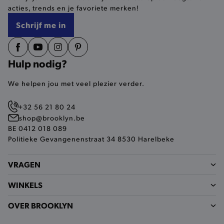
acties, trends en je favoriete merken!
selected-val
.brooklyn.be
Schrijf me in
pickupStoreVal
.brooklyn.be
Hulp nodig?
We helpen jou met veel plezier verder.
pickupAddress
.brooklyn.be
+32 56 21 80 24
Google Privacy Policy
shop@brooklyn.be
BE 0412 018 089
Politieke Gevangenenstraat 34 8530 Harelbeke
product-out-of-stock-modal
.brooklyn.be
VRAGEN
WINKELS
__cf_bm
Cloudflare Inc.
.calendly.com
OVER BROOKLYN