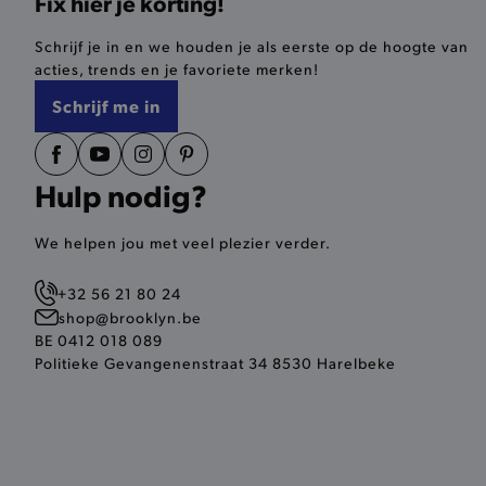
Fix hier je korting!
last_visited_store
Schrijf je in en we houden je als eerste op de hoogte van
acties, trends en je favoriete merken!
__zlcmid
Schrijf me in
mage-cache-storage
Hulp nodig?
recently_compared_produ
We helpen jou met veel plezier verder.
mage-messages
CookieScriptConsent
+32 56 21 80 24
shop@brooklyn.be
BE 0412 018 089
Politieke Gevangenenstraat 34 8530 Harelbeke
recently_compared_produ
form_key
recently_viewed_product