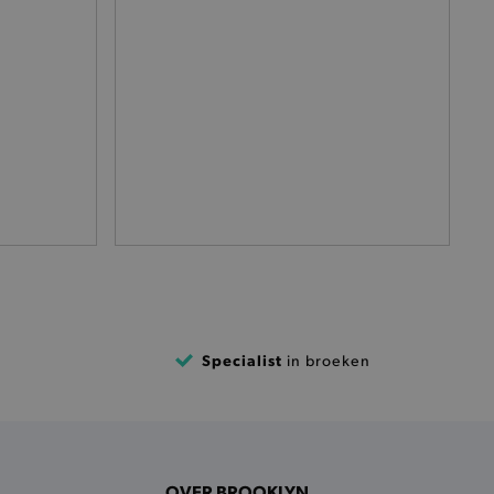
het je winkel van afhaling
t afrekenproces.
het je afhaaladres te
frekenproces.
 een product te kunnen
 onderscheid te maken
gunstig voor de website, om
aken over het gebruik van
ervoor dat product
eüpdatet.
voudigt het opslaan van
Specialist
ller worden gebakken.
in broeken
kkelijkt het opslaan in de
sneller laden en jouw
n je jouw website serveren
okie ruikt welke server de
OVER BROOKLYN