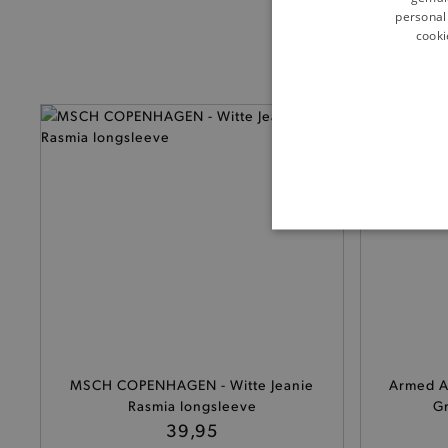
personali
cooki
BASI
De strikt noodzakelijke coo
MSCH COPENHAGEN - Witte Jeanie
Armed A
De analytische en functione
Rasmia longsleeve
Gr
Naam
39,95
product-added-modal