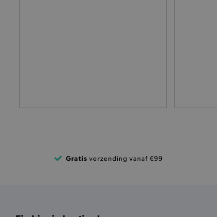
selected-val
pickupStoreVal
pickupAddress
product-out-of-stock-mod
Google Privacy Poli
__cf_bm
product_data_storage
mage-cache-sessid
Gratis
verzending vanaf €99
mage-cache-storage-secti
invalidation
AWSALBCORS