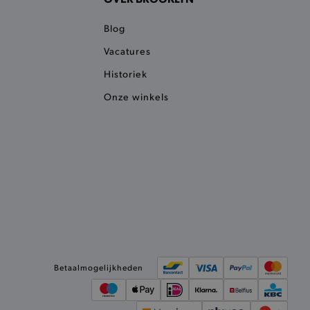
ie detecteert wanneer de
 bezocht.
Blog
ele cookies om het
Vacatures
 Chat ID op te slaan en de
sters te onderscheiden.
Historiek
kkelijkt het opslaan in de
sneller laden en jouw
Onze winkels
e recent vergeleken
ekendoos.
ror berichten en meldingen
r de Cookie-Script.com-
n van bezoekers te
an Cookie-Script.com is
ken.
et vorige geproefde
t opslaan in de
Betaalmogelijkheden
sneller laden en jouw
et meest recent geproefde