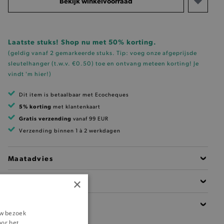
Bekijk winkelvoorraad
Laatste stuks! Shop nu met 50% korting.
(geldig vanaf 2 gemarkeerde stuks. Tip: voeg onze
afgeprijsde
sleutelhanger (t.w.v. €0.50)
toe en ontvang meteen korting!
Je
vindt 'm hier!
)
Dit item is betaalbaar met Ecocheques
5% korting
met klantenkaart
Gratis verzending
vanaf 99 EUR
Verzending binnen 1 à 2 werkdagen
Maatadvies
×
Beschrijving
Details
uw bezoek
oor het