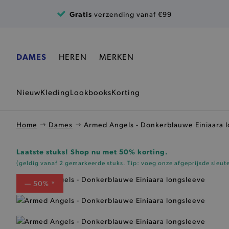
Ga naar de inhoud
Gratis
verzending vanaf €99
DAMES
HEREN
MERKEN
Nieuw
Kleding
Lookbooks
Korting
Home
Dames
Armed Angels - Donkerblauwe Einiaara 
Laatste stuks! Shop nu met 50% korting.
(geldig vanaf 2 gemarkeerde stuks. Tip: voeg onze
afgeprijsde sleut
— 50% *