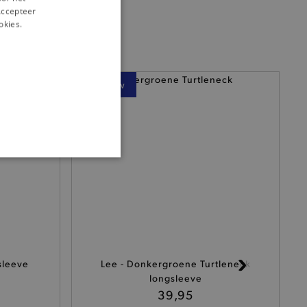
‘Accepteer
okies.
— Nieuw
ONALITEIT
cte manier wordt verorberd.
sleeve
Lee - Donkergroene Turtleneck
longsleeve
39,95
 een product te kunnen