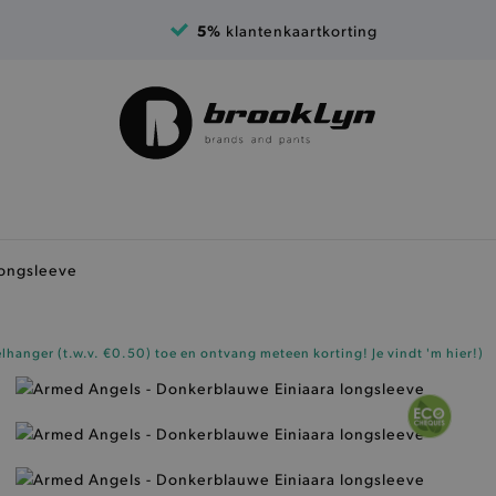
5%
klantenkaartkorting
longsleeve
elhanger (t.w.v. €0.50)
toe en ontvang meteen korting!
Je vindt 'm hier!
)