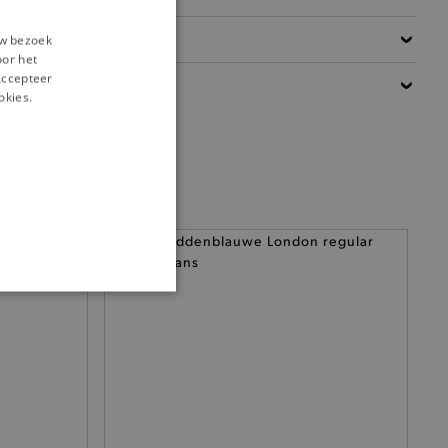
Materiaal
uw bezoek
oor het
‘Accepteer
Details
okies.
ONALITEIT
cte manier wordt verorberd.