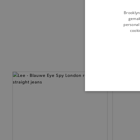
Brooklyn
gemakk
personali
cooki
BASI
De strikt noodzakelijke coo
De analytische en functione