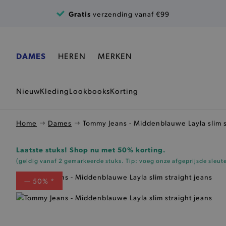
Ga naar de inhoud
Gratis
verzending vanaf €99
DAMES
HEREN
MERKEN
Nieuw
Kleding
Lookbooks
Korting
Home
Dames
Tommy Jeans - Middenblauwe Layla slim s
Laatste stuks! Shop nu met 50% korting.
(geldig vanaf 2 gemarkeerde stuks. Tip: voeg onze
afgeprijsde sleut
— 50% *