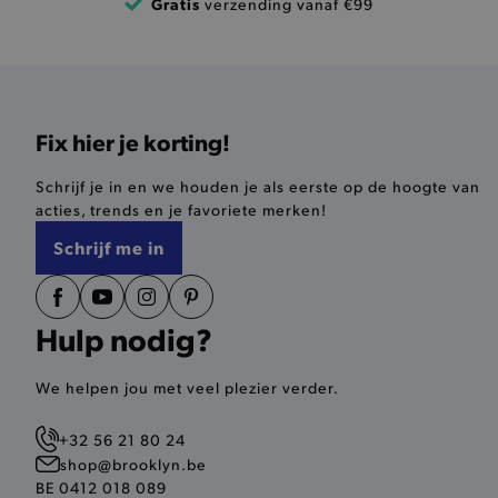
Gratis
verzending vanaf €99
AWSALBCORS
last_visited_store
Fix hier je korting!
__zlcmid
Schrijf je in en we houden je als eerste op de hoogte van
mage-cache-storage
acties, trends en je favoriete merken!
Schrijf me in
recently_compared_produ
mage-messages
Hulp nodig?
CookieScriptConsent
We helpen jou met veel plezier verder.
+32 56 21 80 24
recently_compared_produ
shop@brooklyn.be
BE 0412 018 089
form_key