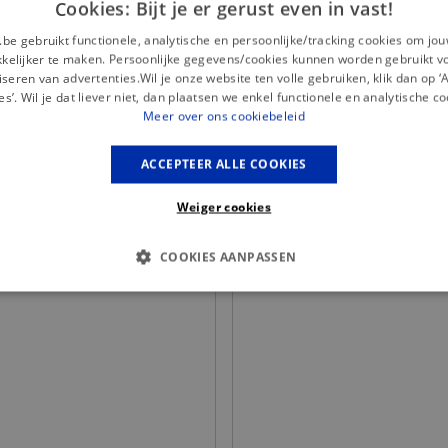
Cookies: Bijt je er gerust even in vast!
.be gebruikt functionele, analytische en persoonlijke/tracking cookies om jo
elijker te maken. Persoonlijke gegevens/cookies kunnen worden gebruikt v
seren van advertenties.Wil je onze website ten volle gebruiken, klik dan op 
es’. Wil je dat liever niet, dan plaatsen we enkel functionele en analytische co
Meer over ons cookiebeleid
ACCEPTEER ALLE COOKIES
Misschien is dit iets voor jou?
Weiger cookies
COOKIES AANPASSEN
S COOKIES
ANALYTISCHE
TARGETING
FUNCTI
Basis cookies
Analytische
Targeting
Functionaliteit
kies verbeteren jouw smulervaring op de site en zorgen ervoor dat de site op een corre
le cookies vullen hun buikjes algemene bezoekersinformatie, maar niet jouw identiteit.