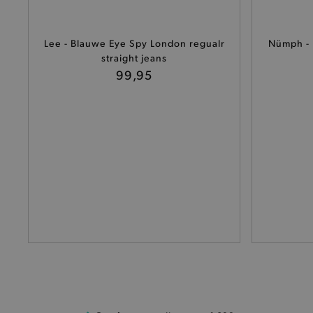
Naam
product-added-modal
Lee - Blauwe Eye Spy London regualr
Nümph - 
straight jeans
selected-val
99,95
pickupStoreVal
pickupAddress
product-out-of-stock-mod
Google Privacy Poli
__cf_bm
product_data_storage
mage-cache-sessid
mage-cache-storage-secti
invalidation