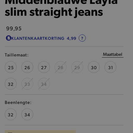
slim straight jeans
99,95
KLANTENKAARTKORTING
4,99
?
Maattabel
Taillemaat:
25
26
27
28
29
30
31
32
33
34
Beenlengte:
32
34