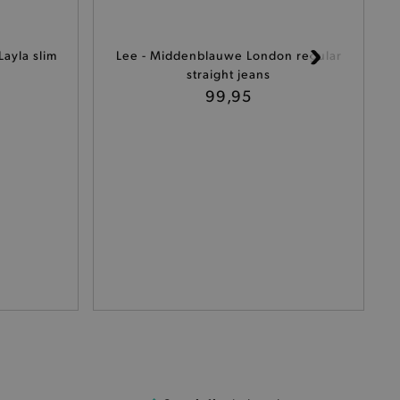
 een product te kunnen
ayla slim
Lee - Middenblauwe London regular
straight jeans
99,95
het je winkel van afhaling
t afrekenproces.
het je afhaaladres te
frekenproces.
 een product te kunnen
 onderscheid te maken
gunstig voor de website, om
aken over het gebruik van
ervoor dat product
eüpdatet.
voudigt het opslaan van
ller worden gebakken.
kkelijkt het opslaan in de
sneller laden en jouw