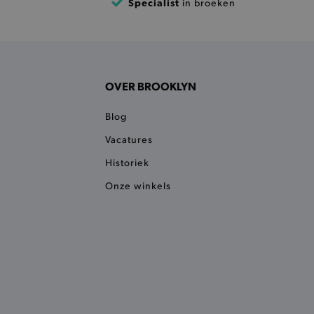
Specialist
in broeken
n je jouw website serveren
okie ruikt welke server de
ie detecteert wanneer de
 bezocht.
OVER BROOKLYN
ele cookies om het
 Chat ID op te slaan en de
sters te onderscheiden.
Blog
kkelijkt het opslaan in de
Vacatures
sneller laden en jouw
Historiek
e recent vergeleken
ekendoos.
Onze winkels
ror berichten en meldingen
r de Cookie-Script.com-
n van bezoekers te
an Cookie-Script.com is
ken.
et vorige geproefde
t opslaan in de