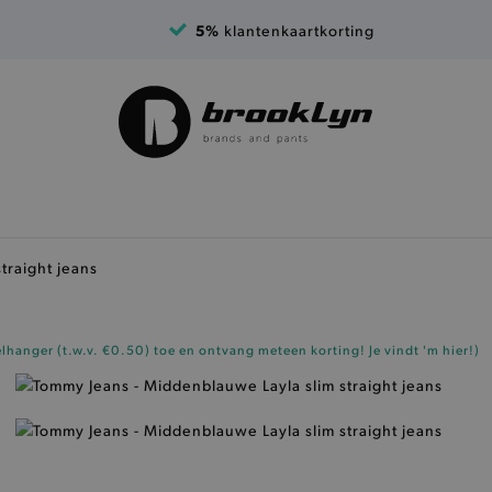
5%
klantenkaartkorting
traight jeans
elhanger (t.w.v. €0.50)
toe en ontvang meteen korting!
Je vindt 'm hier!
)