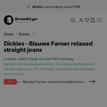
Ga naar de inhoud
Gratis
verzending vanaf €99
Home
Dames
Dickies - Blauwe Farner relaxed
straight jeans
Laatste stuks! Shop nu met 50% korting.
(geldig vanaf 2 gemarkeerde stuks. Tip: voeg onze
afgeprijsde
sleutelhanger (t.w.v. €0.50)
toe en ontvang meteen korting!
Je
vindt 'm hier!
)
— 50% *