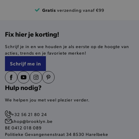
product-added-modal
.brooklyn.be
Gratis
verzending vanaf €99
selected-val
.brooklyn.be
Fix hier je korting!
pickupStoreVal
.brooklyn.be
Schrijf je in en we houden je als eerste op de hoogte van
acties, trends en je favoriete merken!
Schrijf me in
pickupAddress
.brooklyn.be
Hulp nodig?
Google Privacy Policy
We helpen jou met veel plezier verder.
+32 56 21 80 24
product-out-of-stock-modal
.brooklyn.be
shop@brooklyn.be
BE 0412 018 089
Politieke Gevangenenstraat 34 8530 Harelbeke