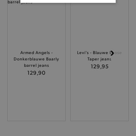
BASIS COOKIES
ANALYTISCHE
TARGETING
FUNCTIONALITEIT
Armed Angels -
Levi's - Blauwe Loose
Donkerblauwe Baarly
Taper jeans
barrel jeans
129,95
129,90
Basis cookies
Analytische
Targeting
Functionaliteit
De strikt noodzakelijke cookies verbeteren jouw
smulervaring op de site en zorgen ervoor dat de
site op een correcte manier wordt verorberd. De
analytische en functionele cookies vullen hun
buikjes algemene bezoekersinformatie, maar
niet jouw identiteit.
Naam
Provider
/
Domein