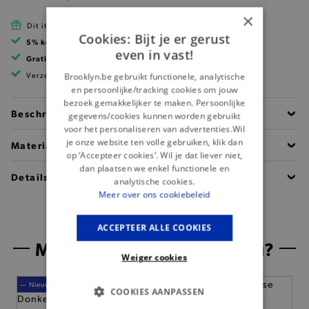
×
Dit item is betaalbaar met Cadeau Pass
Cookies: Bijt je er gerust
5% korting
met klantenkaart
even in vast!
Gratis verzending
vanaf 99 EUR
Verzending binnen 1 à 2 werkdagen
Brooklyn.be gebruikt functionele, analytische
en persoonlijke/tracking cookies om jouw
bezoek gemakkelijker te maken. Persoonlijke
Beschrijving
gegevens/cookies kunnen worden gebruikt
voor het personaliseren van advertenties.Wil
je onze website ten volle gebruiken, klik dan
Materiaal
op ‘Accepteer cookies’. Wil je dat liever niet,
dan plaatsen we enkel functionele en
Details
analytische cookies.
Meer over ons cookiebeleid
ACCEPTEER ALLE COOKIES
Misschien is dit iets voor jou?
Weiger cookies
— Nieuw
— Nieuw
COOKIES AANPASSEN