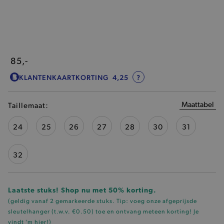
85,-
KLANTENKAARTKORTING
4,25
?
Maattabel
Taillemaat:
24
25
26
27
28
30
31
32
Laatste stuks! Shop nu met 50% korting.
(geldig vanaf 2 gemarkeerde stuks. Tip: voeg onze
afgeprijsde
sleutelhanger (t.w.v. €0.50)
toe en ontvang meteen korting!
Je
vindt 'm hier!
)