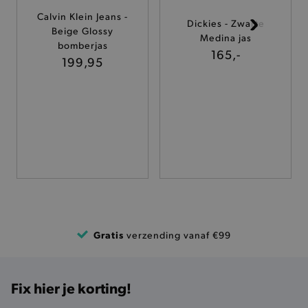
Calvin Klein Jeans -
Dickies - Zwarte
TARGETING
Beige Glossy
Medina jas
bomberjas
165,-
199,95
FUNCTIONALITEIT
Basis cookies
Analytische
Targeting
Functionaliteit
De strikt noodzakelijke cookies verbeteren jouw
smulervaring op de site en zorgen ervoor dat de
site op een correcte manier wordt verorberd. De
analytische en functionele cookies vullen hun
buikjes algemene bezoekersinformatie, maar
niet jouw identiteit.
Gratis
verzending vanaf €99
Naam
Provider
/
Domein
product-added-modal
.brooklyn.be
Fix hier je korting!