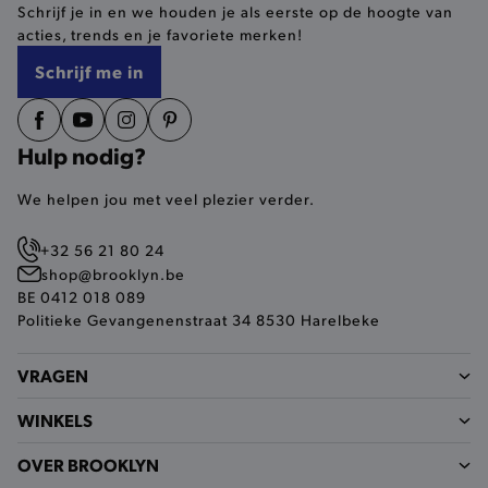
Schrijf je in en we houden je als eerste op de hoogte van
selected-val
.brooklyn.be
acties, trends en je favoriete merken!
Schrijf me in
pickupStoreVal
.brooklyn.be
Hulp nodig?
We helpen jou met veel plezier verder.
pickupAddress
.brooklyn.be
+32 56 21 80 24
Google Privacy Policy
shop@brooklyn.be
BE 0412 018 089
Politieke Gevangenenstraat 34 8530 Harelbeke
product-out-of-stock-modal
.brooklyn.be
VRAGEN
WINKELS
__cf_bm
Cloudflare Inc.
.calendly.com
OVER BROOKLYN