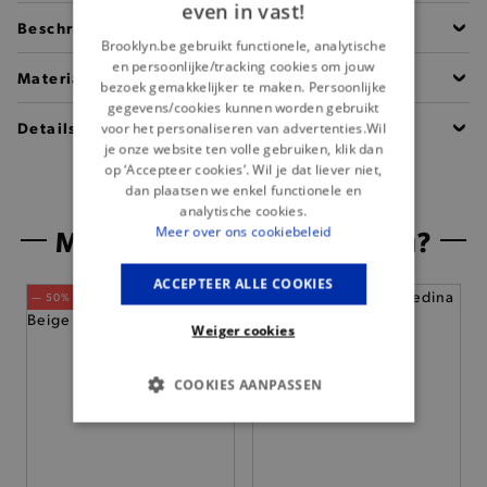
even in vast!
Beschrijving
Brooklyn.be gebruikt functionele, analytische
en persoonlijke/tracking cookies om jouw
Materiaal
bezoek gemakkelijker te maken. Persoonlijke
gegevens/cookies kunnen worden gebruikt
Details
voor het personaliseren van advertenties.Wil
je onze website ten volle gebruiken, klik dan
op ‘Accepteer cookies’. Wil je dat liever niet,
dan plaatsen we enkel functionele en
analytische cookies.
Misschien is dit iets voor jou?
Meer over ons cookiebeleid
ACCEPTEER ALLE COOKIES
— 50% *
Weiger cookies
COOKIES AANPASSEN
BASIS COOKIES
ANALYTISCHE