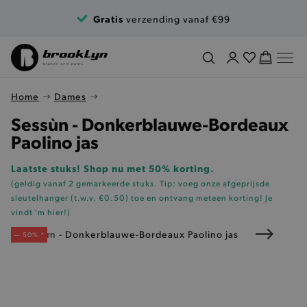
Ga naar de inhoud
Gratis
verzending vanaf €99
Home
Dames
Sessùn - Donkerblauwe-Bordeaux
Paolino jas
Laatste stuks! Shop nu met 50% korting.
(geldig vanaf 2 gemarkeerde stuks. Tip: voeg onze
afgeprijsde
sleutelhanger (t.w.v. €0.50)
toe en ontvang meteen korting!
Je
vindt 'm hier!
)
— 50% *