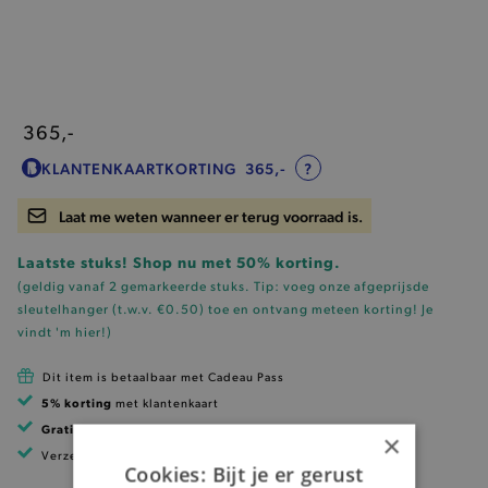
365,-
KLANTENKAARTKORTING
365,-
?
Laat me weten wanneer er terug voorraad is.
Laatste stuks! Shop nu met 50% korting.
(geldig vanaf 2 gemarkeerde stuks. Tip: voeg onze
afgeprijsde
sleutelhanger (t.w.v. €0.50)
toe en ontvang meteen korting!
Je
vindt 'm hier!
)
Dit item is betaalbaar met Cadeau Pass
5% korting
met klantenkaart
Gratis verzending
vanaf 99 EUR
×
Verzending binnen 1 à 2 werkdagen
Cookies: Bijt je er gerust