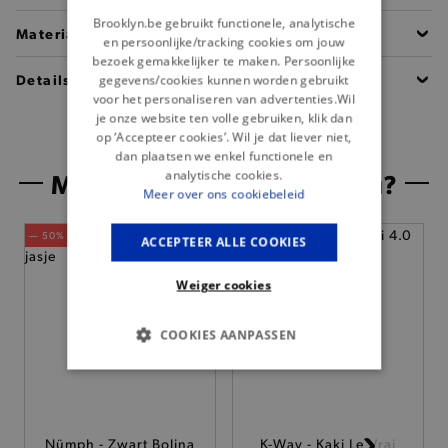
Brooklyn.be gebruikt functionele, analytische
Materiaal
en persoonlijke/tracking cookies om jouw
bezoek gemakkelijker te maken. Persoonlijke
Details
gegevens/cookies kunnen worden gebruikt
voor het personaliseren van advertenties.Wil
je onze website ten volle gebruiken, klik dan
op ‘Accepteer cookies’. Wil je dat liever niet,
dan plaatsen we enkel functionele en
Misschien is dit iets voor jou?
analytische cookies.
Meer over ons cookiebeleid
— 50% *
— Nieuw
ACCEPTEER ALLE COOKIES
Weiger cookies
COOKIES AANPASSEN
BASIS COOKIES
ANALYTISCHE
Nümph - Zwart Bolina
K-Way - Kaki Le Vrai