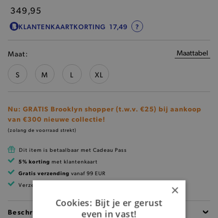
349,95
KLANTENKAARTKORTING
17,49
?
Maattabel
Maat:
S
M
L
XL
Nu: GRATIS Brooklyn shopper (t.w.v. €25) bij aankoop
van €300 nieuwe collectie!
(zolang de voorraad strekt)
Dit item is betaalbaar met Cadeau Pass
5% korting
met klantenkaart
Gratis verzending
vanaf 99 EUR
Verzending binnen 1 à 2 werkdagen
×
Cookies: Bijt je er gerust
Beschrijving
even in vast!