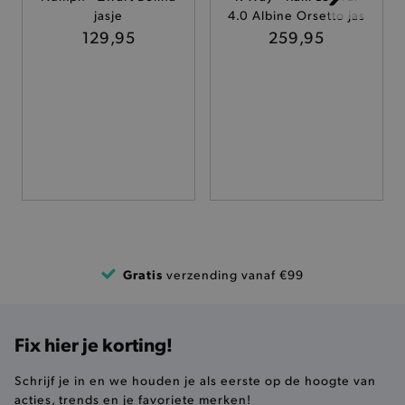
jasje
4.0 Albine Orsetto jas
TARGETING
129,95
259,95
FUNCTIONALITEIT
Basis cookies
Analytische
Targeting
Functionaliteit
De strikt noodzakelijke cookies verbeteren jouw
smulervaring op de site en zorgen ervoor dat de
site op een correcte manier wordt verorberd. De
analytische en functionele cookies vullen hun
buikjes algemene bezoekersinformatie, maar
Gratis
verzending vanaf €99
niet jouw identiteit.
Naam
Provider
/
Domein
product-added-modal
.brooklyn.be
Fix hier je korting!
Schrijf je in en we houden je als eerste op de hoogte van
acties, trends en je favoriete merken!