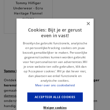
Tommy Hilfiger
Underwear - Ecru
Heritage Flannel
pyjama
×
109,95
Cookies: Bijt je er gerust
even in vast!
Brooklyn.be gebruikt functionele, analytische
en persoonlijke/tracking cookies om jouw
bezoek gemakkelijker te maken. Persoonlijke
gegevens/cookies kunnen worden gebruikt
voor het personaliseren van advertenties.Wil
je onze website ten volle gebruiken, klik dan
Tommy Hilfiger herenslips
op ‘Accepteer cookies’. Wil je dat liever niet,
dan plaatsen we enkel functionele en
Tommy Hilfiger
Ontdek het ultieme comfort en stijl met
analytische cookies.
herenslips!
Ontworpen met aandacht voor detail en
Meer over ons cookiebeleid
gemaakt van hoogwaardige materialen, bieden deze
damesslips
een ongeëvenaarde pasvorm en
ACCEPTEER ALLE COOKIES
elastische tailleband
ondersteuning. Met een
en een
ondersteunend zakje
handig
ben je verzekerd van
Weiger cookies