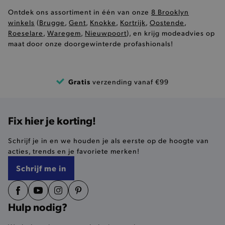
niet jouw identiteit.
Ontdek ons assortiment in één van onze
8 Brooklyn
winkels
(
Brugge
,
Gent
,
Knokke
,
Kortrijk
,
Oostende
,
Naam
Provider
/
Domein
Roeselare
,
Waregem
,
Nieuwpoort
), en krijg modeadvies op
product-added-modal
.brooklyn.be
maat door onze doorgewinterde profashionals!
selected-val
.brooklyn.be
Gratis
verzending vanaf €99
pickupStoreVal
.brooklyn.be
Fix hier je korting!
Schrijf je in en we houden je als eerste op de hoogte van
acties, trends en je favoriete merken!
pickupAddress
.brooklyn.be
Schrijf me in
Google Privacy Policy
Hulp nodig?
product-out-of-stock-modal
.brooklyn.be