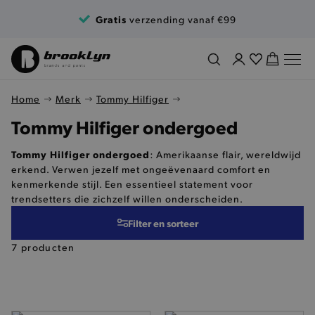
Ga naar de inhoud
Gratis
verzending vanaf €99
Home
Merk
Tommy Hilfiger
Tommy Hilfiger ondergoed
Tommy Hilfiger ondergoed
: Amerikaanse flair, wereldwijd
erkend. Verwen jezelf met ongeëvenaard comfort en
kenmerkende stijl. Een essentieel statement voor
trendsetters die zichzelf willen onderscheiden.
Filter en sorteer
7 producten