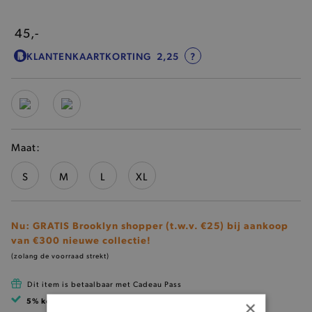
45,-
KLANTENKAARTKORTING
2,25
?
Maat:
S
M
L
XL
Nu: GRATIS Brooklyn shopper (t.w.v. €25) bij aankoop
van €300 nieuwe collectie!
(zolang de voorraad strekt)
Dit item is betaalbaar met Cadeau Pass
5% korting
met klantenkaart
×