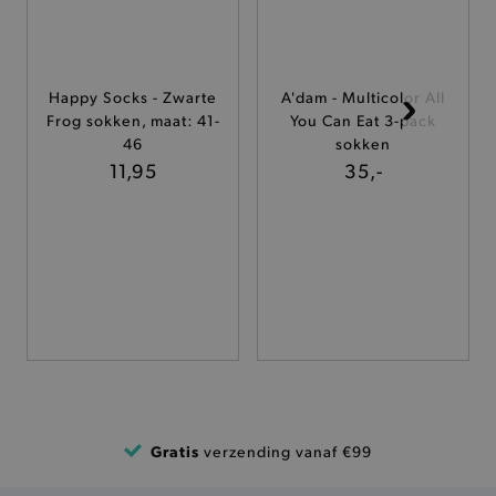
ANALYTISCHE
TARGETING
Happy Socks - Zwarte
A'dam - Multicolor All
Frog sokken, maat: 41-
You Can Eat 3-pack
FUNCTIONALITEIT
46
sokken
11,95
35,-
Basis cookies
Analytische
Targeting
Functionaliteit
De strikt noodzakelijke cookies verbeteren jouw
smulervaring op de site en zorgen ervoor dat de
site op een correcte manier wordt verorberd. De
analytische en functionele cookies vullen hun
buikjes algemene bezoekersinformatie, maar
niet jouw identiteit.
Naam
Provider
/
Domein
Gratis
verzending vanaf €99
product-added-modal
.brooklyn.be