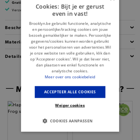
Gratis verzending
vanaf 99 EUR
Cookies: Bijt je er gerust
Verzending binnen 1 à 2 werkdagen
even in vast!
Brooklyn.be gebruikt functionele, analytische
Beschrijving
en persoonlijke/tracking cookies om jouw
bezoek gemakkelijker te maken. Persoonlijke
gegevens/cookies kunnen worden gebruikt
Materiaal
voor het personaliseren van advertenties.Wil
je onze website ten volle gebruiken, klik dan
Details
op ‘Accepteer cookies’. Wil je dat liever niet,
dan plaatsen we enkel functionele en
analytische cookies.
Meer over ons cookiebeleid
Misschien is dit iets voor jou?
ACCEPTEER ALLE COOKIES
Weiger cookies
COOKIES AANPASSEN
BASIS COOKIES