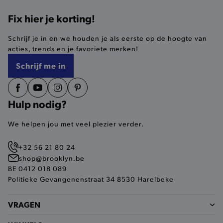
Fix hier je korting!
selected-val
.brooklyn.be
Schrijf je in en we houden je als eerste op de hoogte van
acties, trends en je favoriete merken!
pickupStoreVal
.brooklyn.be
Schrijf me in
Hulp nodig?
pickupAddress
.brooklyn.be
We helpen jou met veel plezier verder.
Google Privacy Policy
+32 56 21 80 24
shop@brooklyn.be
BE 0412 018 089
product-out-of-stock-modal
.brooklyn.be
Politieke Gevangenenstraat 34 8530 Harelbeke
VRAGEN
__cf_bm
Cloudflare Inc.
.calendly.com