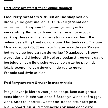
Fred Perry sweaters & truien online shoppen
Fred Perry sweaters & truien online shoppen
op
Brooklyn.be gaat snel en is 100% veilig! Vanaf een
gratis
minimum aankoop van €99 geniet je van
verzending
. Ben je toch niet zo tevreden over jouw
aankoop, lees dan
hier
onze retourvoorwaarden. Elke
klantenkaart
online bestelling komt ook op jouw
. Op jouw
11de aankoop krijg jij een korting ter waarde van 5% van
het volledige bedrag van de vorige 10 aankopen. Trouw
wordt dus altijd beloond! Heel erg bedankt trouwens dat je
bestelde bij een Belgische webshop en zo helpt om de
lokale economie een duwtje in de rug te geven.
#shoplokaal #winkelhier
Fred Perry sweaters & truien in onze winkels
Pas je liever je kleren voor je ze koopt, kom dan gerust
eens binnen in één van onze
8 Brooklyn winkels
(
Brugge
,
Gent
,
Knokke
,
Kortrijk
,
Oostende
,
Roeselare
,
Waregem
,
Nieuwpoort
), en krijg modeadvies op maat door onze