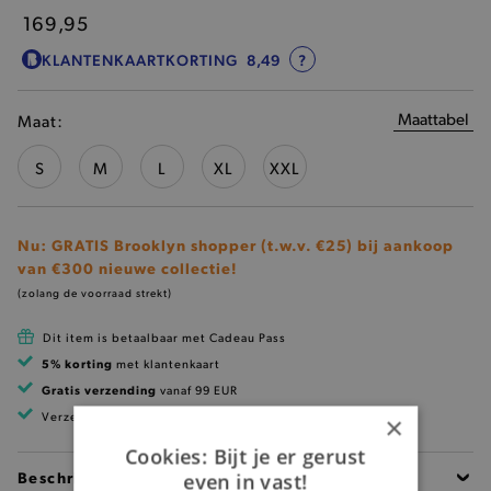
169,95
KLANTENKAARTKORTING
8,49
?
Maattabel
Maat:
S
M
L
XL
XXL
Nu: GRATIS Brooklyn shopper (t.w.v. €25) bij aankoop
van €300 nieuwe collectie!
(zolang de voorraad strekt)
Dit item is betaalbaar met Cadeau Pass
5% korting
met klantenkaart
Gratis verzending
vanaf 99 EUR
Verzending binnen 1 à 2 werkdagen
×
Cookies: Bijt je er gerust
Beschrijving
even in vast!