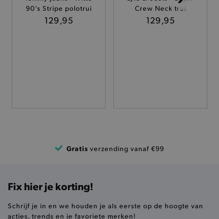
90's Stripe polotrui
Crew Neck trui
TARGETING
129,95
129,95
FUNCTIONALITEIT
Basis cookies
Analytische
Targeting
Functionaliteit
De strikt noodzakelijke cookies verbeteren jouw
smulervaring op de site en zorgen ervoor dat de
site op een correcte manier wordt verorberd. De
analytische en functionele cookies vullen hun
buikjes algemene bezoekersinformatie, maar
Gratis
verzending vanaf €99
niet jouw identiteit.
Naam
Provider
/
Domein
product-added-modal
.brooklyn.be
Fix hier je korting!
Schrijf je in en we houden je als eerste op de hoogte van
acties, trends en je favoriete merken!