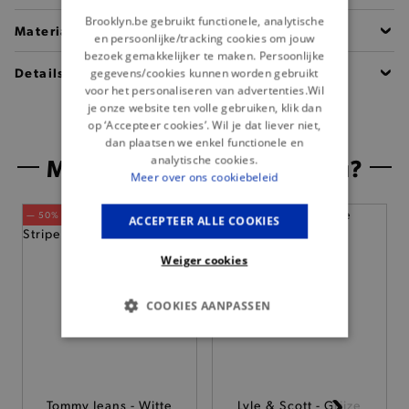
Brooklyn.be gebruikt functionele, analytische
Materiaal
en persoonlijke/tracking cookies om jouw
bezoek gemakkelijker te maken. Persoonlijke
Details
gegevens/cookies kunnen worden gebruikt
voor het personaliseren van advertenties.Wil
je onze website ten volle gebruiken, klik dan
op ‘Accepteer cookies’. Wil je dat liever niet,
dan plaatsen we enkel functionele en
Misschien is dit iets voor jou?
analytische cookies.
Meer over ons cookiebeleid
— 50% *
ACCEPTEER ALLE COOKIES
Weiger cookies
COOKIES AANPASSEN
BASIS COOKIES
ANALYTISCHE
Tommy Jeans - Witte
Lyle & Scott - Grijze