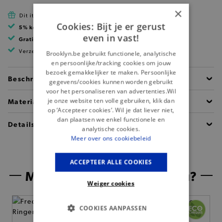
×
Dit item is betaalbaar met Cadeau Pass
Cookies: Bijt je er gerust
5% korting
met klantenkaart
even in vast!
Gratis verzending
vanaf 99 EUR
Verzending binnen 1 à 2 werkdagen
Brooklyn.be gebruikt functionele, analytische
en persoonlijke/tracking cookies om jouw
bezoek gemakkelijker te maken. Persoonlijke
Beschrijving
gegevens/cookies kunnen worden gebruikt
voor het personaliseren van advertenties.Wil
je onze website ten volle gebruiken, klik dan
Materiaal
op ‘Accepteer cookies’. Wil je dat liever niet,
dan plaatsen we enkel functionele en
Details
analytische cookies.
Meer over ons cookiebeleid
ACCEPTEER ALLE COOKIES
Misschien is dit iets voor jou?
Weiger cookies
COOKIES AANPASSEN