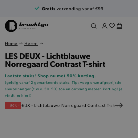
Ga naar de inhoud
Gratis
verzending vanaf €99
Home
Heren
LES DEUX - Lichtblauwe
Norregaard Contrast T-shirt
Laatste stuks! Shop nu met 50% korting.
(geldig vanaf 2 gemarkeerde stuks. Tip: voeg onze
afgeprijsde
sleutelhanger (t.w.v. €0.50)
toe en ontvang meteen korting!
Je
vindt 'm hier!
)
— 50% *