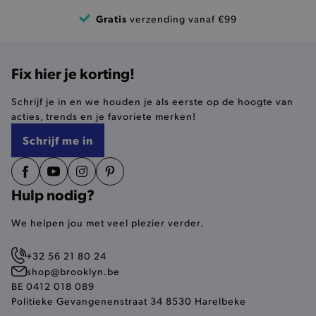
product-added-modal
.brooklyn.be
Gratis
verzending vanaf €99
selected-val
.brooklyn.be
Fix hier je korting!
pickupStoreVal
.brooklyn.be
Schrijf je in en we houden je als eerste op de hoogte van
acties, trends en je favoriete merken!
Schrijf me in
pickupAddress
.brooklyn.be
Hulp nodig?
Google Privacy Policy
We helpen jou met veel plezier verder.
+32 56 21 80 24
product-out-of-stock-modal
.brooklyn.be
shop@brooklyn.be
BE 0412 018 089
Politieke Gevangenenstraat 34 8530 Harelbeke