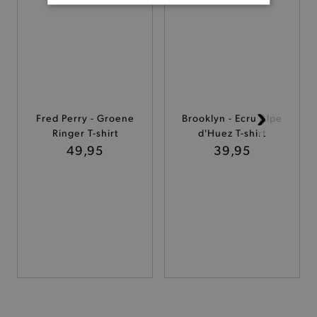
BASIS COOKIES
ANALYTISCHE
TARGETING
FUNCTIONALITEIT
Fred Perry - Groene
Brooklyn - Ecru Alpe
Ringer T-shirt
d'Huez T-shirt
49,95
39,95
Basis cookies
Analytische
Targeting
Functionaliteit
De strikt noodzakelijke cookies verbeteren jouw
smulervaring op de site en zorgen ervoor dat de
site op een correcte manier wordt verorberd. De
analytische en functionele cookies vullen hun
buikjes algemene bezoekersinformatie, maar
niet jouw identiteit.
Naam
Provider
/
Domein