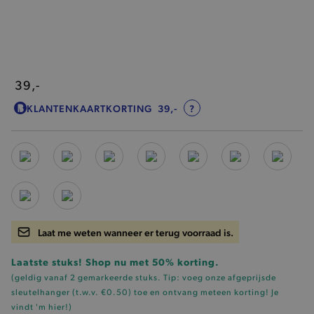
39,-
KLANTENKAARTKORTING
39,-
?
Laat me weten wanneer er terug voorraad is.
Laatste stuks! Shop nu met 50% korting.
(geldig vanaf 2 gemarkeerde stuks. Tip: voeg onze
afgeprijsde
sleutelhanger (t.w.v. €0.50)
toe en ontvang meteen korting!
Je
vindt 'm hier!
)