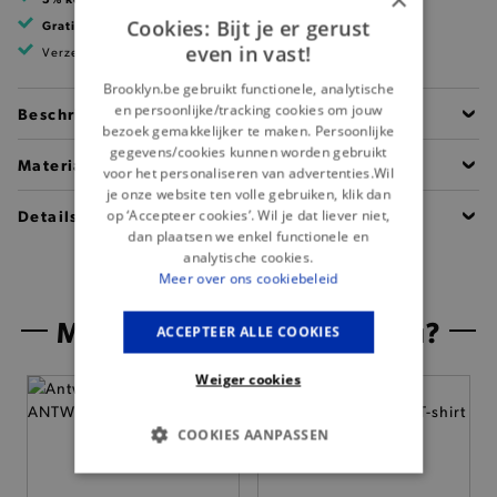
Cookies: Bijt je er gerust
Gratis verzending
vanaf 99 EUR
even in vast!
Verzending binnen 1 à 2 werkdagen
Brooklyn.be gebruikt functionele, analytische
en persoonlijke/tracking cookies om jouw
Beschrijving
bezoek gemakkelijker te maken. Persoonlijke
gegevens/cookies kunnen worden gebruikt
Materiaal
voor het personaliseren van advertenties.Wil
je onze website ten volle gebruiken, klik dan
Details
op ‘Accepteer cookies’. Wil je dat liever niet,
dan plaatsen we enkel functionele en
analytische cookies.
Meer over ons cookiebeleid
Misschien is dit iets voor jou?
ACCEPTEER ALLE COOKIES
Weiger cookies
COOKIES AANPASSEN
BASIS COOKIES