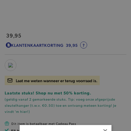
39,95
KLANTENKAARTKORTING
39,95
?
Laat me weten wanneer er terug voorraad is.
Laatste stuks! Shop nu met 50% korting.
(geldig vanaf 2 gemarkeerde stuks. Tip: voeg onze
afgeprijsde
sleutelhanger (t.w.v. €0.50)
toe en ontvang meteen korting!
Je
vindt 'm hier!
)
Dit item is betaalbaar met Cadeau Pass
×
5% korting
met klantenkaart