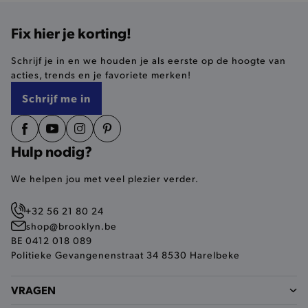
Fix hier je korting!
selected-val
.brooklyn.be
Schrijf je in en we houden je als eerste op de hoogte van
pickupStoreVal
.brooklyn.be
acties, trends en je favoriete merken!
Schrijf me in
Hulp nodig?
pickupAddress
.brooklyn.be
We helpen jou met veel plezier verder.
Google Privacy Policy
+32 56 21 80 24
shop@brooklyn.be
product-out-of-stock-modal
.brooklyn.be
BE 0412 018 089
Politieke Gevangenenstraat 34 8530 Harelbeke
VRAGEN
__cf_bm
Cloudflare Inc.
.calendly.com