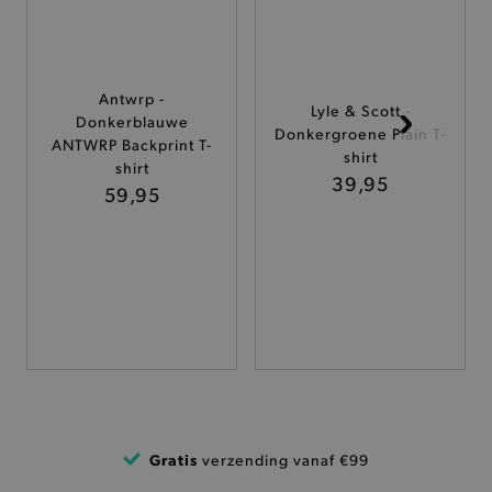
ANALYTISCHE
TARGETING
Antwrp -
Lyle & Scott -
Donkerblauwe
Donkergroene Plain T-
FUNCTIONALITEIT
ANTWRP Backprint T-
shirt
shirt
39,95
59,95
Basis cookies
Analytische
Targeting
Functionaliteit
De strikt noodzakelijke cookies verbeteren jouw
smulervaring op de site en zorgen ervoor dat de
site op een correcte manier wordt verorberd. De
analytische en functionele cookies vullen hun
buikjes algemene bezoekersinformatie, maar
niet jouw identiteit.
Naam
Provider
/
Domein
Gratis
verzending vanaf €99
product-added-modal
.brooklyn.be