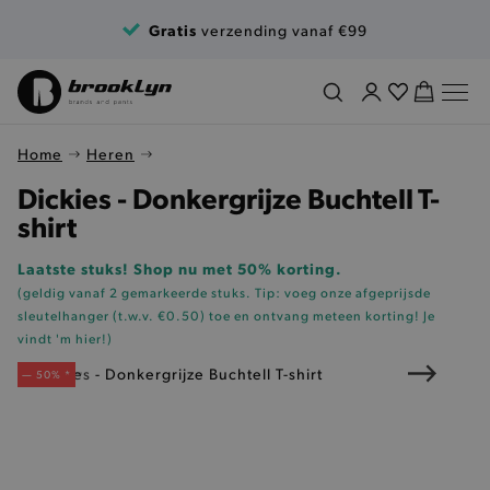
Ga naar de inhoud
Gratis
verzending vanaf €99
Home
Heren
Dickies - Donkergrijze Buchtell T-
shirt
Laatste stuks! Shop nu met 50% korting.
(geldig vanaf 2 gemarkeerde stuks. Tip: voeg onze
afgeprijsde
sleutelhanger (t.w.v. €0.50)
toe en ontvang meteen korting!
Je
vindt 'm hier!
)
— 50% *