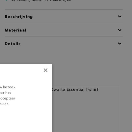
Verzending binnen 1 à 2 werkdagen
Beschrijving
Materiaal
Details
×
uw bezoek
oor het
‘Accepteer
okies.