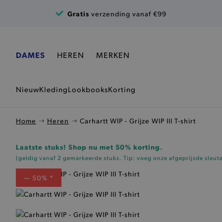
Ga naar de inhoud
Gratis
verzending vanaf €99
DAMES
HEREN
MERKEN
Nieuw
Kleding
Lookbooks
Korting
Home
Heren
Carhartt WIP - Grijze WIP III T-shirt
Laatste stuks! Shop nu met 50% korting.
(geldig vanaf 2 gemarkeerde stuks. Tip: voeg onze
afgeprijsde sleut
— 50% *