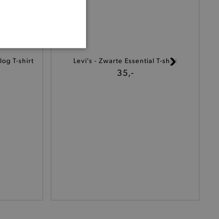
ONALITEIT
og T-shirt
Levi's - Zwarte Essential T-shirt
35,-
cte manier wordt verorberd.
 een product te kunnen
het je winkel van afhaling
t afrekenproces.
het je afhaaladres te
frekenproces.