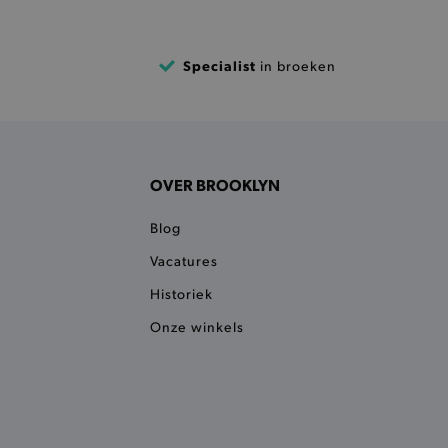
 een product te kunnen
Specialist
in broeken
 onderscheid te maken
gunstig voor de website, om
aken over het gebruik van
ervoor dat product
eüpdatet.
voudigt het opslaan van
OVER BROOKLYN
ller worden gebakken.
kkelijkt het opslaan in de
Blog
sneller laden en jouw
Vacatures
n je jouw website serveren
Historiek
okie ruikt welke server de
Onze winkels
ie detecteert wanneer de
 bezocht.
ele cookies om het
 Chat ID op te slaan en de
sters te onderscheiden.
kkelijkt het opslaan in de