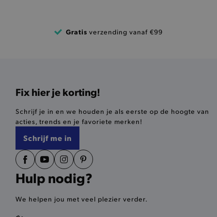
product-out-of-stock-mod
Google Privacy Poli
Gratis
verzending vanaf €99
__cf_bm
product_data_storage
mage-cache-sessid
Fix hier je korting!
mage-cache-storage-secti
Schrijf je in en we houden je als eerste op de hoogte van
invalidation
acties, trends en je favoriete merken!
Schrijf me in
AWSALBCORS
last_visited_store
Hulp nodig?
__zlcmid
We helpen jou met veel plezier verder.
mage-cache-storage