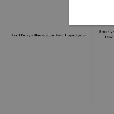
BASI
Brooklyn
Fred Perry - Blauwgrijze Twin Tipped polo
Land
De strikt noodzakelijke coo
De analytische en functione
Naam
product-added-modal
selected-val
pickupStoreVal
pickupAddress