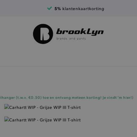
5%
klantenkaartkorting
elhanger (t.w.v. €0.50)
toe en ontvang meteen korting!
Je vindt 'm hier!
)