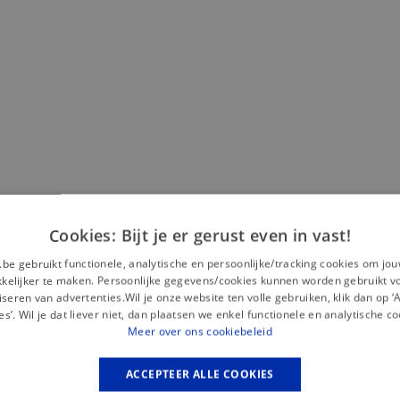
Misschien is dit iets voor jou?
Cookies: Bijt je er gerust even in vast!
.be gebruikt functionele, analytische en persoonlijke/tracking cookies om jo
— Nieuw
elijker te maken. Persoonlijke gegevens/cookies kunnen worden gebruikt v
seren van advertenties.Wil je onze website ten volle gebruiken, klik dan op 
es’. Wil je dat liever niet, dan plaatsen we enkel functionele en analytische co
Meer over ons cookiebeleid
ACCEPTEER ALLE COOKIES