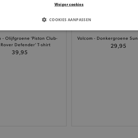
Weiger cookies
COOKIES AANPASSEN
S COOKIES
ANALYTISCHE
TARGETING
FUNCTI
 - Olijfgroene 'Piston Club-
Volcom - Donkergroene Sunl
 Rover Defender' T-shirt
29,95
39,95
Basis cookies
Analytische
Targeting
Functionaliteit
kies verbeteren jouw smulervaring op de site en zorgen ervoor dat de site op een corre
le cookies vullen hun buikjes algemene bezoekersinformatie, maar niet jouw identiteit.
Provider
/
Domein
Vervaldatum
Omschrijving
.brooklyn.be
1 uur
Deze cookie is noodzakelijk om
selecteren.
.brooklyn.be
7 dagen
Selected shipping store
.brooklyn.be
7 dagen
Deze cookie is noodzakelijk om 
te kunnen selecteren tijdens he
.brooklyn.be
7 dagen
Deze cookie is noodzakelijk om 
kunnen selecteren tijdens het a