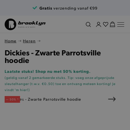
Ga naar de inhoud
Gratis
verzending vanaf €99
Home
Heren
Dickies - Zwarte Parrotsville
hoodie
Laatste stuks! Shop nu met 50% korting.
(geldig vanaf 2 gemarkeerde stuks. Tip: voeg onze
afgeprijsde
sleutelhanger (t.w.v. €0.50)
toe en ontvang meteen korting!
Je
vindt 'm hier!
)
— 50% *