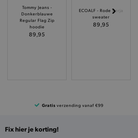
Tommy Jeans -
ECOALF - Rode Berja
TARGETING
Donkerblauwe
sweater
Regular Flag Zip
89,95
hoodie
FUNCTIONALITEIT
89,95
Basis cookies
Analytische
Targeting
Functionaliteit
De strikt noodzakelijke cookies verbeteren jouw
smulervaring op de site en zorgen ervoor dat de
site op een correcte manier wordt verorberd. De
analytische en functionele cookies vullen hun
buikjes algemene bezoekersinformatie, maar
niet jouw identiteit.
Gratis
verzending vanaf €99
Naam
Provider
/
Domein
product-added-modal
.brooklyn.be
Fix hier je korting!