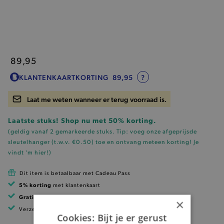
89,95
KLANTENKAARTKORTING
89,95
?
Laat me weten wanneer er terug voorraad is.
Laatste stuks! Shop nu met 50% korting.
(geldig vanaf 2 gemarkeerde stuks. Tip: voeg onze
afgeprijsde
sleutelhanger (t.w.v. €0.50)
toe en ontvang meteen korting!
Je
vindt 'm hier!
)
Dit item is betaalbaar met Cadeau Pass
5% korting
met klantenkaart
Gratis verzending
vanaf 99 EUR
×
Verzending binnen 1 à 2 werkdagen
Cookies: Bijt je er gerust