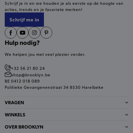
Schrijf je in en we houden je als eerste op de hoogte van
selected-val
.brooklyn.be
acties, trends en je favoriete merken!
Schrijf me in
pickupStoreVal
.brooklyn.be
Hulp nodig?
We helpen jou met veel plezier verder.
pickupAddress
.brooklyn.be
+32 56 21 80 24
Google Privacy Policy
shop@brooklyn.be
BE 0412 018 089
Politieke Gevangenenstraat 34 8530 Harelbeke
product-out-of-stock-modal
.brooklyn.be
VRAGEN
WINKELS
__cf_bm
Cloudflare Inc.
.calendly.com
OVER BROOKLYN