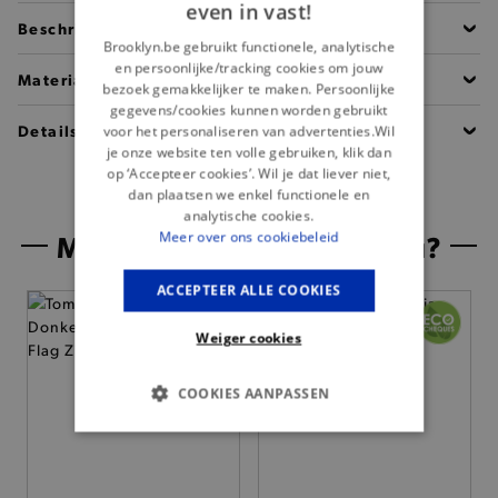
even in vast!
Beschrijving
Brooklyn.be gebruikt functionele, analytische
en persoonlijke/tracking cookies om jouw
Materiaal
bezoek gemakkelijker te maken. Persoonlijke
gegevens/cookies kunnen worden gebruikt
Details
voor het personaliseren van advertenties.Wil
je onze website ten volle gebruiken, klik dan
op ‘Accepteer cookies’. Wil je dat liever niet,
dan plaatsen we enkel functionele en
analytische cookies.
Misschien is dit iets voor jou?
Meer over ons cookiebeleid
ACCEPTEER ALLE COOKIES
— 50% *
Weiger cookies
COOKIES AANPASSEN
BASIS COOKIES
ANALYTISCHE