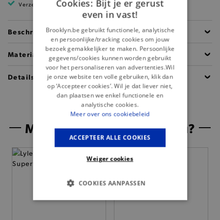
Cookies: Bijt je er gerust
Verzending binnen 1 à 2 werkdagen
even in vast!
Brooklyn.be gebruikt functionele, analytische
Beschrijving
en persoonlijke/tracking cookies om jouw
bezoek gemakkelijker te maken. Persoonlijke
Materiaal
gegevens/cookies kunnen worden gebruikt
voor het personaliseren van advertenties.Wil
Details
je onze website ten volle gebruiken, klik dan
op ‘Accepteer cookies’. Wil je dat liever niet,
dan plaatsen we enkel functionele en
analytische cookies.
Meer over ons cookiebeleid
Misschien is dit iets voor jou?
ACCEPTEER ALLE COOKIES
Weiger cookies
COOKIES AANPASSEN
BASIS COOKIES