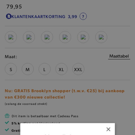
79,95
KLANTENKAARTKORTING
3,99
?
Maattabel
Maat:
S
M
L
XL
XXL
Nu: GRATIS Brooklyn shopper (t.w.v. €25) bij aankoop
van €300 nieuwe collectie!
(zolang de voorraad strekt)
Dit item is betaalbaar met Cadeau Pass
5% korting
met klantenkaart
×
Gratis verzending
vanaf 99 EUR