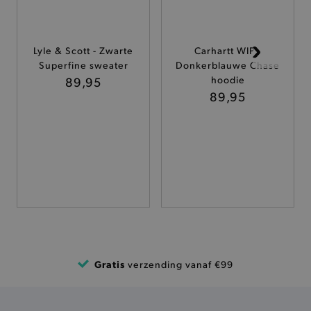
ANALYTISCHE
TARGETING
Lyle & Scott - Zwarte
Carhartt WIP -
Superfine sweater
Donkerblauwe Chase
FUNCTIONALITEIT
89,95
hoodie
89,95
Basis cookies
Analytische
Targeting
Functionaliteit
De strikt noodzakelijke cookies verbeteren jouw
smulervaring op de site en zorgen ervoor dat de
site op een correcte manier wordt verorberd. De
analytische en functionele cookies vullen hun
buikjes algemene bezoekersinformatie, maar
niet jouw identiteit.
Naam
Gratis
Provider
/
Domein
verzending vanaf €99
product-added-modal
.brooklyn.be