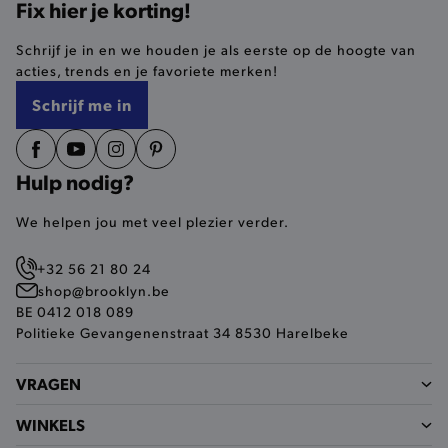
Fix hier je korting!
selected-val
.brooklyn.be
Schrijf je in en we houden je als eerste op de hoogte van
acties, trends en je favoriete merken!
pickupStoreVal
.brooklyn.be
Schrijf me in
Hulp nodig?
pickupAddress
.brooklyn.be
We helpen jou met veel plezier verder.
Google Privacy Policy
+32 56 21 80 24
shop@brooklyn.be
BE 0412 018 089
product-out-of-stock-modal
.brooklyn.be
Politieke Gevangenenstraat 34 8530 Harelbeke
VRAGEN
__cf_bm
Cloudflare Inc.
WINKELS
.calendly.com