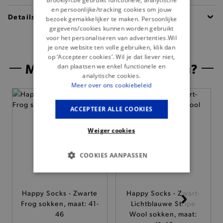
en persoonlijke/tracking cookies om jouw
Details
bezoek gemakkelijker te maken. Persoonlijke
gegevens/cookies kunnen worden gebruikt
voor het personaliseren van advertenties.Wil
je onze website ten volle gebruiken, klik dan
op ‘Accepteer cookies’. Wil je dat liever niet,
Misschien is dit iets voor jou?
dan plaatsen we enkel functionele en
analytische cookies.
Meer over ons cookiebeleid
— Nieuw
ACCEPTEER ALLE COOKIES
Weiger cookies
COOKIES AANPASSEN
BASIS COOKIES
Happy Socks - Zwarte
Happy Socks - Zwart-
ANALYTISCHE
Frog sokken, maat: 41-
Lichtblauwe Stripe
46
Wool sokken, maat: