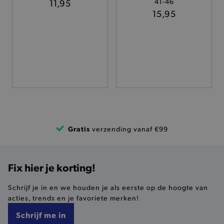
TARGETING
11,95
41-46
15,95
FUNCTIONALITEIT
Basis cookies
Analytische
Targeting
Functionaliteit
De strikt noodzakelijke cookies verbeteren jouw
smulervaring op de site en zorgen ervoor dat de
site op een correcte manier wordt verorberd. De
analytische en functionele cookies vullen hun
Gratis
verzending vanaf €99
buikjes algemene bezoekersinformatie, maar
niet jouw identiteit.
Naam
Provider
/
Domein
Fix hier je korting!
product-added-modal
.brooklyn.be
Schrijf je in en we houden je als eerste op de hoogte van
acties, trends en je favoriete merken!
Schrijf me in
selected-val
.brooklyn.be