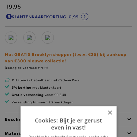
19,95
KLANTENKAARTKORTING
0,99
?
Nu: GRATIS Brooklyn shopper (t.w.v. €25) bij aankoop
van €300 nieuwe collectie!
(zolang de voorraad strekt)
Dit item is betaalbaar met Cadeau Pass
5% korting
met klantenkaart
Gratis verzending
vanaf 99 EUR
Verzending binnen 1 à 2 werkdagen
×
Beschrijving
Cookies: Bijt je er gerust
even in vast!
Materiaal
Brooklyn.be gebruikt functionele, analytische