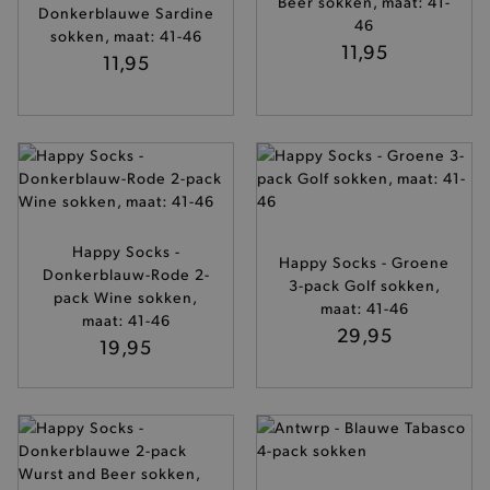
Beer sokken, maat: 41-
.www.brooklyn.be
Donkerblauwe Sardine
46
sokken, maat: 41-46
11,95
11,95
Happy Socks -
Happy Socks - Groene
Donkerblauw-Rode 2-
3-pack Golf sokken,
pack Wine sokken,
maat: 41-46
maat: 41-46
29,95
19,95
private_content_version
Adobe Inc.
www.brooklyn.be