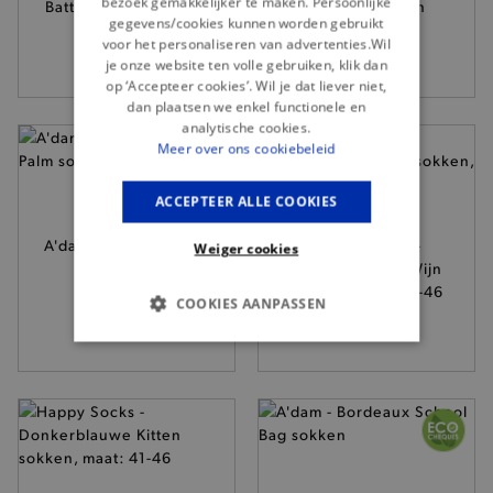
bezoek gemakkelijker te maken. Persoonlijke
Battery Down sokken
ALT DEL sokken
gegevens/cookies kunnen worden gebruikt
15,95
12,95
voor het personaliseren van advertenties.Wil
je onze website ten volle gebruiken, klik dan
op ‘Accepteer cookies’. Wil je dat liever niet,
dan plaatsen we enkel functionele en
analytische cookies.
Meer over ons cookiebeleid
ACCEPTEER ALLE COOKIES
A'dam - Groenblauwe
Happy Socks -
Weiger cookies
Palm sokken
Donkerblauwe Wijn
12,95
sokken, maat: 41-46
COOKIES AANPASSEN
11,95
BASIS COOKIES
ANALYTISCHE
TARGETING