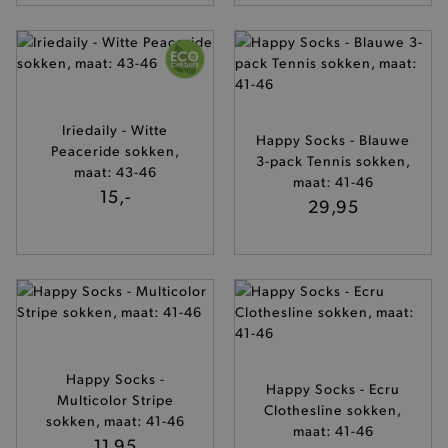
recently_compared_product
Adobe Inc.
Iriedaily - Witte
www.brooklyn.be
Happy Socks - Blauwe
Peaceride sokken,
3-pack Tennis sokken,
maat: 43-46
maat: 41-46
15,-
29,95
mage-messages
Adobe Inc.
www.brooklyn.be
CookieScriptConsent
CookieScript
www.brooklyn.be
Happy Socks -
Happy Socks - Ecru
Multicolor Stripe
Clothesline sokken,
sokken, maat: 41-46
maat: 41-46
11,95