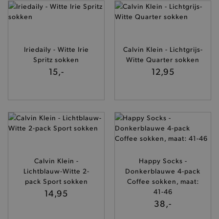
Iriedaily - Witte Irie
Calvin Klein - Lichtgrijs-
Spritz sokken
Witte Quarter sokken
last_visited_store
.www.brooklyn.be
15,-
12,95
__zlcmid
Zendesk Inc.
.brooklyn.be
Calvin Klein -
Happy Socks -
Lichtblauw-Witte 2-
Donkerblauwe 4-pack
pack Sport sokken
Coffee sokken, maat:
14,95
41-46
38,-
mage-cache-storage
Adobe Inc.
www.brooklyn.be