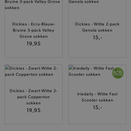
product_data_storage
Adobe Inc.
www.brooklyn.be
Dickies - Ecru-Blauw-
Dickies - Witte 2-pack
Bruine 3-pack Valley
Genola sokken
Grove sokken
15,-
19,95
mage-cache-sessid
Adobe Inc.
www.brooklyn.be
mage-cache-storage-section-
Adobe Inc.
invalidation
www.brooklyn.be
Dickies - Zwart-Witte 2-
Iriedaily - Witte Fast
pack Copperton
Scooter sokken
sokken
15,-
19,95
AWSALBCORS
Amazon.com Inc.
widget-
mediator.zopim.com