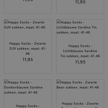
11,95
recently_compared_product_previous
Adobe Inc.
www.brooklyn.be
form_key
Adobe Inc.
.www.brooklyn.be
Happy Socks - Zwarte
Happy Socks -
SUV sokken, maat: 41-
Lichtblauwe Sardine
46
Tin sokken, maat: 41-46
11,95
recently_viewed_product
Adobe Inc.
11,95
www.brooklyn.be
recently_viewed_product_previous
Adobe Inc.
www.brooklyn.be
Happy Socks - Zwarte
Happy Socks -
PHPSESSID
PHP.net