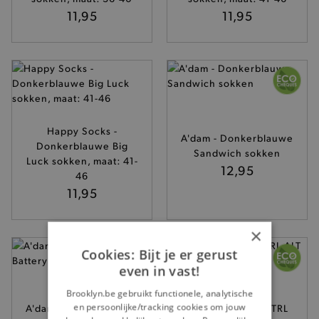
11,95
11,95
Happy Socks -
A'dam - Donkerblauwe
Donkerblauwe Big
Sandwich sokken
Luck sokken, maat: 41-
12,95
46
11,95
×
Cookies: Bijt je er gerust
even in vast!
Brooklyn.be gebruikt functionele, analytische
en persoonlijke/tracking cookies om jouw
A'dam - Donkerblauwe
A'dam - Blauwe CTRL