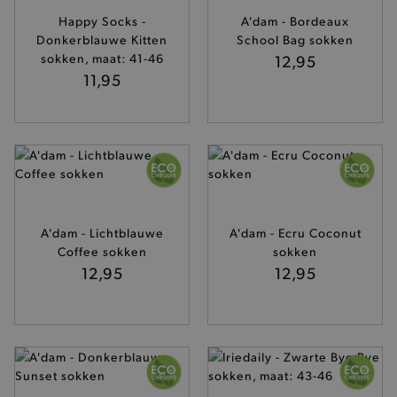
FUNCTIONALITEIT
Happy Socks -
A'dam - Bordeaux
Donkerblauwe Kitten
School Bag sokken
sokken, maat: 41-46
12,95
11,95
Basis cookies
Analytische
Targeting
Functionaliteit
De strikt noodzakelijke cookies verbeteren jouw
smulervaring op de site en zorgen ervoor dat de
site op een correcte manier wordt verorberd. De
analytische en functionele cookies vullen hun
buikjes algemene bezoekersinformatie, maar
niet jouw identiteit.
A'dam - Lichtblauwe
A'dam - Ecru Coconut
Naam
Provider
/
Domein
Coffee sokken
sokken
12,95
12,95
product-added-modal
.brooklyn.be
selected-val
.brooklyn.be
pickupStoreVal
.brooklyn.be