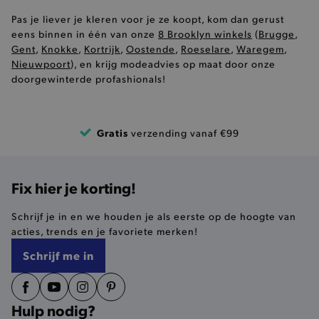
synchron
verschill
Pas je liever je kleren voor je ze koopt, kom dan gerust
Microsof
waardoor
eens binnen in één van onze
8 Brooklyn winkels
(
Brugge
,
hun krui
Gent
,
Knokke
,
Kortrijk
,
Oostende
,
Roeselare
,
Waregem
,
achterlat
Nieuwpoort
), en krijg modeadvies op maat door onze
_gcl_au
3 maanden
Verrukkel
Google LLC
doorgewinterde profashionals!
die word
.brooklyn.be
door Goo
om te ex
met de ef
_ga_HTMWWR621C
.brooklyn.be
1
advertent
Gratis
verzending vanaf €99
_fbp
2 maanden
Cookie d
Meta Platform
29 dagen
lust om e
Inc.
adverten
.brooklyn.be
te levere
in real t
Fix hier je korting!
van
derden/a
Schrijf je in en we houden je als eerste op de hoogte van
_pinterest_ct_ua
1 jaar
Een Pinte
Pinterest Inc.
acties, trends en je favoriete merken!
die de c
.ct.pinterest.com
van hun s
Schrijf me in
bijhoudt.
Hulp nodig?