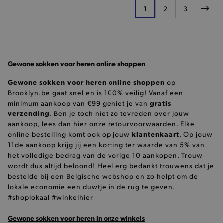
Pagina
persoonlijke
section_data_ids
1 dag
Deze cook
Adobe Inc.
1
2
3
diensten te
U lees momenteel pa
Pagina
Pagina
Pagi
specifiek
www.brooklyn.be
verlenen.
van de
cookiemo
zoals hu
verlanglij
_tt_enable_cookie
.brooklyn.be
IDE
1 jaar
Deze coo
Google LLC
Gewone sokken voor heren online shoppen
ingesteld
.doubleclick.net
__kla_id
1
Klaviyo Inc.
Doublecli
www.brooklyn.be
informati
Gewone sokken voor heren online shoppen
op
hoe de e
de websit
Brooklyn.be gaat snel en is 100% veilig! Vanaf een
en over 
gratis
minimum aankoop van €99 geniet je van
_conv_s
.brooklyn.be
19 
advertent
eindgebru
verzending
. Ben je toch niet zo tevreden over jouw
gezien vo
aankoop, lees dan
hier
onze retourvoorwaarden. Elke
genoemd
bezocht.
klantenkaart
online bestelling komt ook op jouw
. Op jouw
11de aankoop krijg jij een korting ter waarde van 5% van
_pin_unauth
12 maanden
Een cook
Pinterest Inc.
4 dagen
door Pin
het volledige bedrag van de vorige 10 aankopen. Trouw
.brooklyn.be
consumpti
wordt dus altijd beloond! Heel erg bedankt trouwens dat je
MSPTC
Microsoft
houden d
.bing.com
geïdentifi
bestelde bij een Belgische webshop en zo helpt om de
lokale economie een duwtje in de rug te geven.
ar_debug
MUID
.pinterest.com
1 jaar
Deze coo
Microsoft
#shoplokaal #winkelhier
unieke i
Corporation
wordt ge
_ttp
.tiktok.com
3 
.bing.com
Microsoft
Gewone sokken voor heren in onze winkels
aangenom
_conv_v
.brooklyn.be
6 m