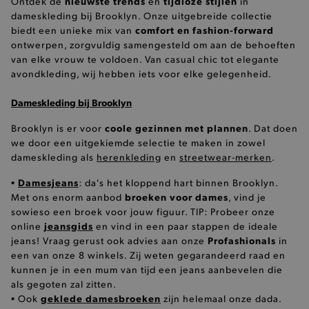
nieuwste trends
tijdloze stijlen
Ontdek de
en
in
dameskleding bij Brooklyn. Onze uitgebreide collectie
FUNCTIONALITEIT
comfort en fashion-forward
biedt een unieke mix van
ontwerpen, zorgvuldig samengesteld om aan de behoeften
van elke vrouw te voldoen. Van casual chic tot elegante
avondkleding, wij hebben iets voor elke gelegenheid.
Basis cookies
Analytische
Targeting
Dameskleding bij Brooklyn
Functionaliteit
coole gezinnen met plannen
Brooklyn is er voor
. Dat doen
De strikt noodzakelijke cookies verbeteren jouw
we door een uitgekiemde selectie te maken in zowel
smulervaring op de site en zorgen ervoor dat de
dameskleding als
herenkleding
en
streetwear-merken
.
site op een correcte manier wordt verorberd. De
analytische en functionele cookies vullen hun
Damesjeans
•
: da's het kloppend hart binnen Brooklyn.
buikjes algemene bezoekersinformatie, maar
niet jouw identiteit.
broeken voor dames
Met ons enorm aanbod
, vind je
sowieso een broek voor jouw figuur. TIP: Probeer onze
Naam
Provider
/
Domein
jeansgids
online
en vind in een paar stappen de ideale
product-added-modal
.brooklyn.be
Profashionals
jeans! Vraag gerust ook advies aan onze
in
een van onze 8 winkels. Zij weten gegarandeerd raad en
kunnen je in een mum van tijd een jeans aanbevelen die
als gegoten zal zitten.
selected-val
.brooklyn.be
geklede damesbroeken
• Ook
zijn helemaal onze dada.