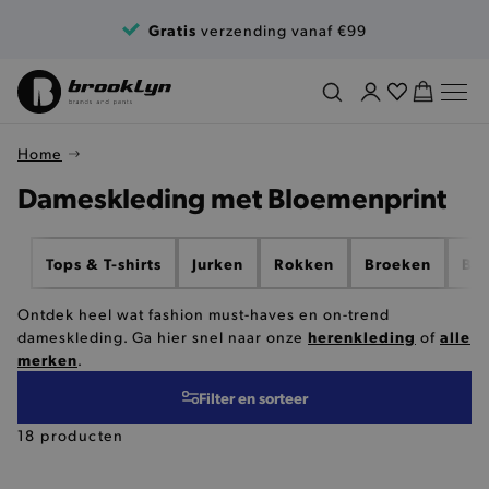
Ga naar de inhoud
Gratis
verzending vanaf €99
Home
Dameskleding met Bloemenprint
Tops & T-shirts
Jurken
Rokken
Broeken
Blo
Ontdek heel wat fashion must-haves en on-trend
herenkleding
alle
dameskleding. Ga hier snel naar onze
of
merken
.
Filter en sorteer
18 producten