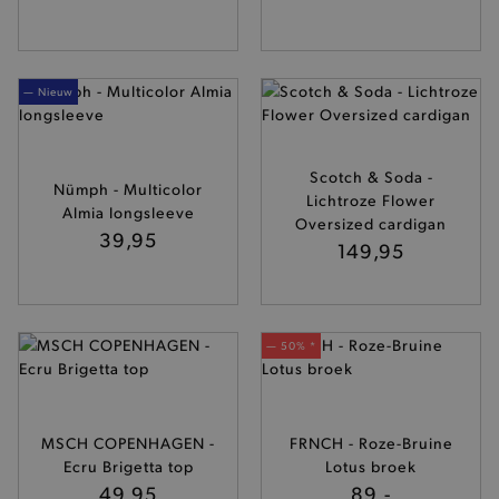
— Nieuw
Scotch & Soda -
Nümph - Multicolor
Lichtroze Flower
Almia longsleeve
Oversized cardigan
39,95
149,95
— 50% *
MSCH COPENHAGEN -
FRNCH - Roze-Bruine
Ecru Brigetta top
Lotus broek
49,95
89,-