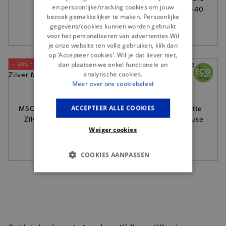
trenchcoat
en persoonlijke/tracking cookies om jouw
sokken, maat: 36-40
219,95
bezoek gemakkelijker te maken. Persoonlijke
11,95
gegevens/cookies kunnen worden gebruikt
voor het personaliseren van advertenties.Wil
je onze website ten volle gebruiken, klik dan
op ‘Accepteer cookies’. Wil je dat liever niet,
dan plaatsen we enkel functionele en
— 50% *
— 50% *
analytische cookies.
Meer over ons cookiebeleid
MSCH COPENHAGEN -
ACCEPTEER ALLE COOKIES
Thinking Mu - Witte
Zilver Magnolia top
Flower Juana blouse
79,95
119,95
Weiger cookies
COOKIES AANPASSEN
BASIS COOKIES
ANALYTISCHE
TARGETING