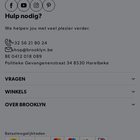
AWSALBCORS
Amazon.com Inc.
widget-
mediator.zopim.com
Hulp nodig?
We helpen jou met veel plezier verder.
+32 56 21 80 24
shop@brooklyn.be
last_visited_store
.www.brooklyn.be
BE 0412 018 089
Politieke Gevangenenstraat 34 8530 Harelbeke
VRAGEN
__zlcmid
Zendesk Inc.
WINKELS
.brooklyn.be
OVER BROOKLYN
Betaalmogelijkheden