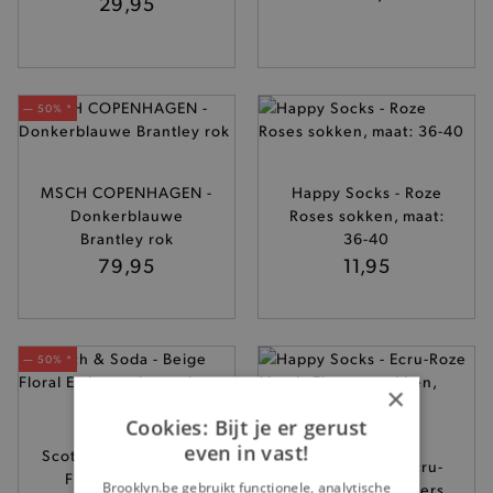
29,95
— 50% *
MSCH COPENHAGEN -
Happy Socks - Roze
Donkerblauwe
Roses sokken, maat:
Brantley rok
36-40
79,95
11,95
— 50% *
×
Cookies: Bijt je er gerust
even in vast!
Scotch & Soda - Beige
Happy Socks - Ecru-
Floral Embossed
Brooklyn.be gebruikt functionele, analytische
Roze Mom's Flowers