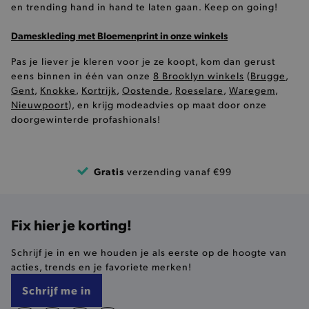
en trending hand in hand te laten gaan. Keep on going!
Dameskleding met Bloemenprint in onze winkels
product_data_storage
Adobe Inc.
www.brooklyn.be
Pas je liever je kleren voor je ze koopt, kom dan gerust
eens binnen in één van onze
8 Brooklyn winkels
(
Brugge
,
Gent
,
Knokke
,
Kortrijk
,
Oostende
,
Roeselare
,
Waregem
,
Nieuwpoort
), en krijg modeadvies op maat door onze
doorgewinterde profashionals!
mage-cache-sessid
Adobe Inc.
www.brooklyn.be
Gratis
verzending vanaf €99
mage-cache-storage-section-
Adobe Inc.
Fix hier je korting!
invalidation
www.brooklyn.be
Schrijf je in en we houden je als eerste op de hoogte van
acties, trends en je favoriete merken!
Schrijf me in