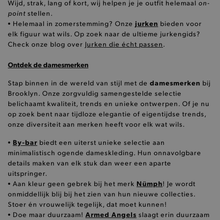
on-
Wijd, strak, lang of kort, wij helpen je je outfit helemaal
pickupStoreVal
.brooklyn.be
point
stellen.
jurken
• Helemaal in zomerstemming? Onze
bieden voor
elk figuur wat wils. Op zoek naar de ultieme jurkengids?
Check onze blog over
Jurken die écht passen
.
Ontdek de damesmerken
pickupAddress
.brooklyn.be
damesmerken
Stap binnen in de wereld van stijl met de
bij
Brooklyn. Onze zorgvuldig samengestelde selectie
Google Privacy Policy
belichaamt kwaliteit, trends en unieke ontwerpen. Of je nu
op zoek bent naar tijdloze elegantie of eigentijdse trends,
onze diversiteit aan merken heeft voor elk wat wils.
product-out-of-stock-modal
.brooklyn.be
By-bar
•
biedt een uiterst unieke selectie aan
minimalistisch ogende dameskleding. Hun onnavolgbare
details maken van elk stuk dan weer een aparte
__cf_bm
Cloudflare Inc.
uitspringer.
.calendly.com
Nümph
• Aan kleur geen gebrek bij het merk
! Je wordt
onmiddellijk blij bij het zien van hun nieuwe collecties.
Stoer én vrouwelijk tegelijk, dat moet kunnen!
Armed Angels
• Doe maar duurzaam!
slaagt erin duurzaam