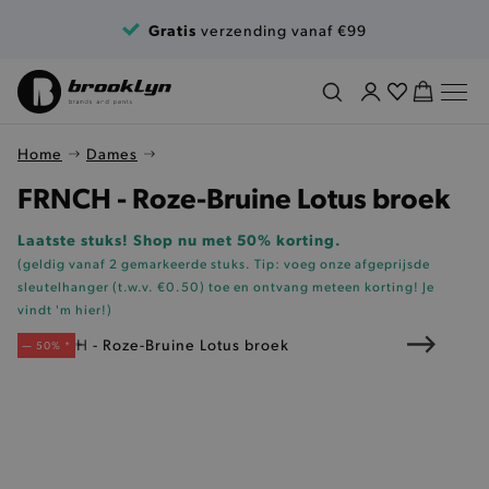
Ga naar de inhoud
Gratis
verzending vanaf €99
Home
Dames
FRNCH - Roze-Bruine Lotus broek
Laatste stuks! Shop nu met 50% korting.
(geldig vanaf 2 gemarkeerde stuks. Tip: voeg onze
afgeprijsde
sleutelhanger (t.w.v. €0.50)
toe en ontvang meteen korting!
Je
vindt 'm hier!
)
— 50% *