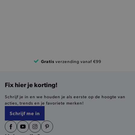
FUNCTIONALITEIT
Basis cookies
Analytische
Targeting
Functionaliteit
De strikt noodzakelijke cookies verbeteren jouw
smulervaring op de site en zorgen ervoor dat de
Gratis
verzending vanaf €99
site op een correcte manier wordt verorberd. De
analytische en functionele cookies vullen hun
buikjes algemene bezoekersinformatie, maar
niet jouw identiteit.
Fix hier je korting!
Naam
Provider
/
Domein
product-added-modal
.brooklyn.be
Schrijf je in en we houden je als eerste op de hoogte van
acties, trends en je favoriete merken!
Schrijf me in
selected-val
.brooklyn.be
pickupStoreVal
.brooklyn.be