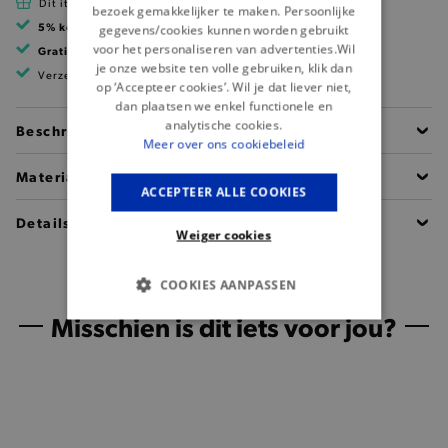
Dit item is betaalbaar met Cadeau Pass
bezoek gemakkelijker te maken. Persoonlijke
5% korting
met klantenkaart
gegevens/cookies kunnen worden gebruikt
voor het personaliseren van advertenties.Wil
Gratis verzending
vanaf 99 EUR
je onze website ten volle gebruiken, klik dan
Verzending binnen 1 à 2 werkdagen
op ‘Accepteer cookies’. Wil je dat liever niet,
dan plaatsen we enkel functionele en
analytische cookies.
Beschrijving
Meer over ons cookiebeleid
Materiaal
ACCEPTEER ALLE COOKIES
Details
Weiger cookies
COOKIES AANPASSEN
Misschien is dit iets voor jou?
BASIS COOKIES
ANALYTISCHE
TARGETING